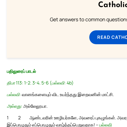
Catholi
Get answers to common questions 
READ CATH
பதிலுரைப் பாடல்
திபா 113: 1-2. 3-4. 5-6 (பல்லவி: 4b)
பல்லவி:
வானங்களையும் விட உயர்ந்தது இறைவனின் மாட்சி.
அல்லது:
அல்லேலூயா.
1
2
ஆண்டவரின் ஊழியர்களே, அவரைப் புகழுங்கள். அவரத
இப்பொழுதும் எப்பொழுதும் வாழ்த்தப்பெறுவதாக! –
பல்லவி