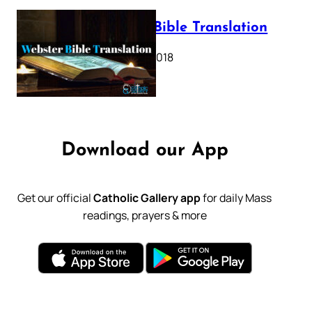
Webster Bible Translation
October 11, 2018
Download our App
Get our official
Catholic Gallery app
for daily Mass
readings, prayers & more