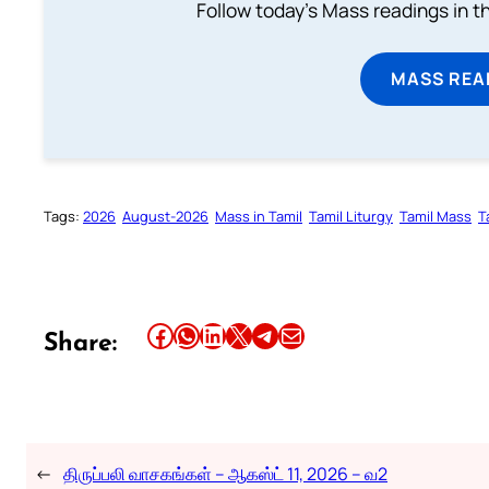
Follow today's Mass readings in t
MASS REA
Tags:
2026
August-2026
Mass in Tamil
Tamil Liturgy
Tamil Mass
T
Share this article on Facebook
Share this article on WhatsApp
Share this article on LinkedIn
Share this article on X
Share this article on Telegram
Email this Article
Share:
←
திருப்பலி வாசகங்கள் – ஆகஸ்ட் 11, 2026 – வ2