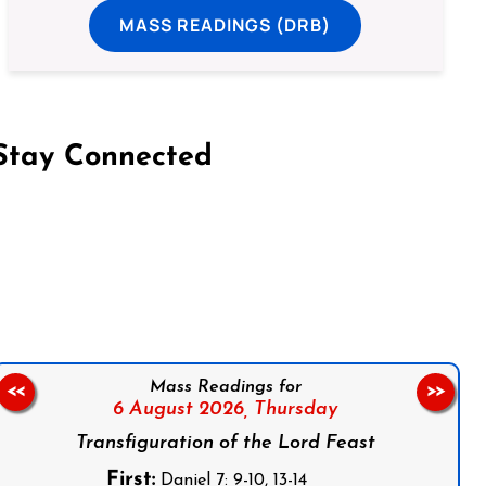
MASS READINGS (DRB)
Stay Connected
on Facebook
Follow us on Instagram
Follow us on X
Subscribe to our YouTube Channel
Follow us on WhatsApp
Mass Readings for
<<
>>
6 August 2026,
Thursday
Transfiguration of the Lord Feast
First:
Daniel 7: 9-10, 13-14