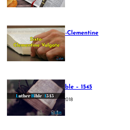
The Sixto-Clementine
Vulgate
July 12, 2025
Luther Bible – 1545
October 17, 2018