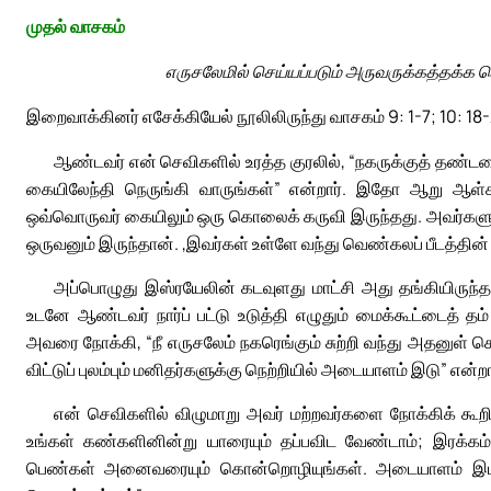
முதல் வாசகம்
எருசலேமில் செய்யப்படும் அருவருக்கத்தக்க ச
இறைவாக்கினர் எசேக்கியேல் நூலிலிருந்து வாசகம் 9: 1-7; 10: 18
ஆண்டவர் என் செவிகளில் உரத்த குரலில், “நகருக்குத் தண
கையிலேந்தி நெருங்கி வாருங்கள்” என்றார். இதோ ஆறு ஆள்கள
ஒவ்வொருவர் கையிலும் ஒரு கொலைக் கருவி இருந்தது. அவர்களுடன்
ஒருவனும் இருந்தான். ,இவர்கள் உள்ளே வந்து வெண்கலப் பீடத்தின் 
அப்பொழுது இஸ்ரயேலின் கடவுளது மாட்சி அது தங்கியிருந்த 
உடனே ஆண்டவர் நார்ப் பட்டு உடுத்தி எழுதும் மைக்கூட்டைத்
அவரை நோக்கி, “நீ எருசலேம் நகரெங்கும் சுற்றி வந்து அதனுள் ச
விட்டுப் புலம்பும் மனிதர்களுக்கு நெற்றியில் அடையாளம் இடு” என்றா
என் செவிகளில் விழுமாறு அவர் மற்றவர்களை நோக்கிக் கூறியது
உங்கள் கண்களினின்று யாரையும் தப்பவிட வேண்டாம்; இரக்கம
பெண்கள் அனைவரையும் கொன்றொழியுங்கள். அடையாளம் இடப்பட்