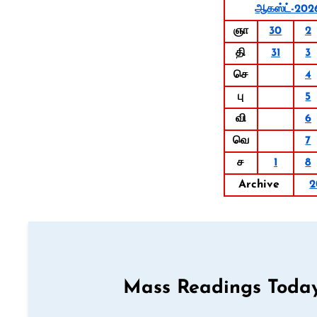
ஆகஸ்ட்-202
ஞா
30
2
தி
31
3
செ
4
பு
5
வி
6
வெ
7
ச
1
8
Archive
2
Mass Readings Today