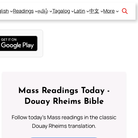
lish
Readings
தமிழ்
Tagalog
Latin
中文
More
Mass Readings Today -
Douay Rheims Bible
Follow today's Mass readings in the classic
Douay Rheims translation.