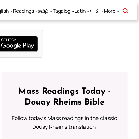
lish
Readings
தமிழ்
Tagalog
Latin
中文
More
Mass Readings Today -
Douay Rheims Bible
Follow today's Mass readings in the classic
Douay Rheims translation.