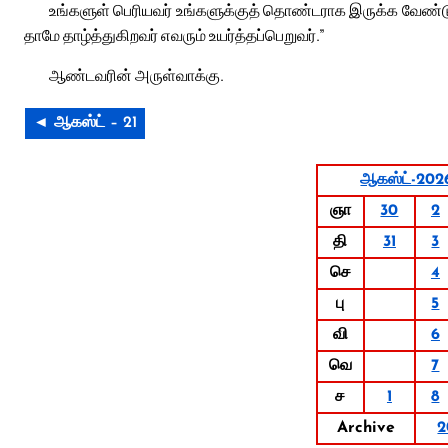
உங்களுள் பெரியவர் உங்களுக்குத் தொண்டராக இருக்க வேண்டும்
தாமே தாழ்த்துகிறவர் எவரும் உயர்த்தப்பெறுவர்.”
ஆண்டவரின் அருள்வாக்கு.
◄ ஆகஸ்ட் – 21
ஆகஸ்ட்-202
ஞா
30
2
தி
31
3
செ
4
பு
5
வி
6
வெ
7
ச
1
8
Archive
2