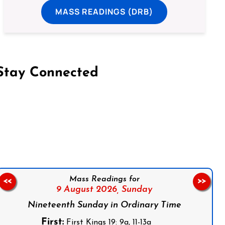
MASS READINGS (DRB)
Stay Connected
on Facebook
Follow us on Instagram
Follow us on X
Subscribe to our YouTube Channel
Follow us on WhatsApp
Mass Readings for
<<
>>
9 August 2026,
Sunday
Nineteenth Sunday in Ordinary Time
First:
First Kings 19: 9a, 11-13a