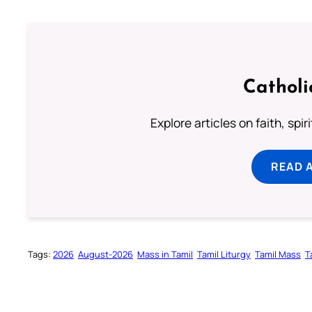
Catholi
Explore articles on faith, spi
READ 
Tags:
2026
August-2026
Mass in Tamil
Tamil Liturgy
Tamil Mass
T