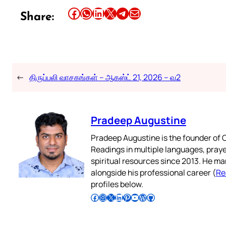
Share this article on Facebook
Share this article on WhatsApp
Share this article on LinkedIn
Share this article on X
Share this article on Telegram
Email this Article
Share:
←
திருப்பலி வாசகங்கள் – ஆகஸ்ட் 21, 2026 – வ2
Pradeep Augustine
Pradeep Augustine is the founder of C
Readings in multiple languages, praye
spiritual resources since 2013. He ma
alongside his professional career (
Re
profiles below.
Follow Pradeep on Facebook
Follow Pradeep on Instagram
Follow Pradeep on X
Follow Pradeep on LinkedIn
Follow Pradeep on Pinterest
Subscribe to Pradeep’s Youtube Channel
Follow Pradeep on WordPress
Follow Pradeep on GitHub