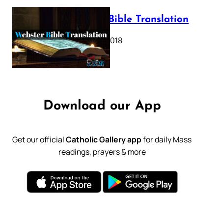
Webster Bible Translation
October 11, 2018
Download our App
Get our official
Catholic Gallery app
for daily Mass
readings, prayers & more