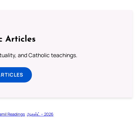
c Articles
rituality, and Catholic teachings.
ARTICLES
amil Readings
ஆகஸ்ட் – 2026