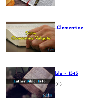
The Sixto-Clementine
Vulgate
July 12, 2025
Luther Bible – 1545
October 17, 2018