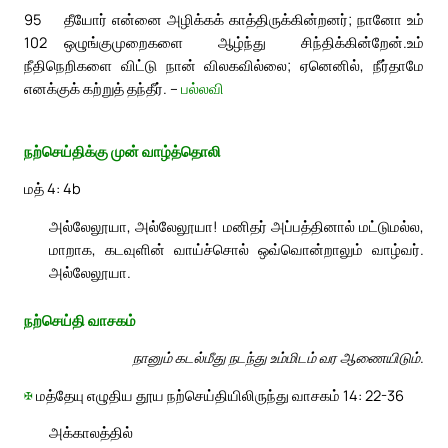
95
தீயோர் என்னை அழிக்கக் காத்திருக்கின்றனர்; நானோ உம்
102
ஒழுங்குமுறைகளை ஆழ்ந்து சிந்திக்கின்றேன்.
உம்
நீதிநெறிகளை விட்டு நான் விலகவில்லை; ஏனெனில், நீர்தாமே
எனக்குக் கற்றுத் தந்தீர். –
பல்லவி
நற்செய்திக்கு முன் வாழ்த்தொலி
மத் 4: 4b
அல்லேலூயா, அல்லேலூயா! மனிதர் அப்பத்தினால் மட்டுமல்ல,
மாறாக, கடவுளின் வாய்ச்சொல் ஒவ்வொன்றாலும் வாழ்வர்.
அல்லேலூயா.
நற்செய்தி வாசகம்
நானும் கடல்மீது நடந்து உம்மிடம் வர ஆணையிடும்.
✠
மத்தேயு எழுதிய தூய நற்செய்தியிலிருந்து வாசகம் 14: 22-36
அக்காலத்தில்