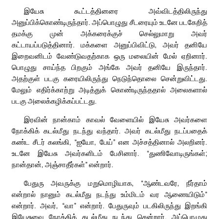
இயேசு கூட்டத்தினரை அவ்விடத்திலிருந்து
அனுப்பிக்கொண்டிருந்தார். அப்பொழுது சீடரையும் உடனே படகேறித்
தமக்கு முன் அக்கரைக்குச் செல்லுமாறு அவர்
கட்டாயப்படுத்தினார். மக்களை அனுப்பிவிட்டு, அவர் தனியே
இறைவனிடம் வேண்டுவதற்காக ஒரு மலையின் மேல் ஏறினார்.
பொழுது சாய்ந்த பிறகும் அங்கே அவர் தனியே இருந்தார்.
அதற்குள் படகு கரையிலிருந்து நெடுந்தொலை சென்றுவிட்டது.
மேலும் எதிர்க்காற்று அடித்துக் கொண்டிருந்ததால் அலைகளால்
படகு அலைக்கழிக்கப்பட்டது.
இரவின் நான்காம் காவல் வேளையில் இயேசு அவர்களை
நோக்கிக் கடல்மீது நடந்து வந்தார். அவர் கடல்மீது நடப்பதைக்
கண்ட சீடர் கலங்கி, “ஐயோ, பேய்” என அச்சத்தினால் அலறினர்.
உடனே இயேசு அவர்களிடம் பேசினார். “துணிவோடிருங்கள்;
நான்தான், அஞ்சாதீர்கள்” என்றார்.
பேதுரு அவருக்கு மறுமொழியாக, “ஆண்டவரே, நீர்தாம்
என்றால் நானும் கடல்மீது நடந்து உம்மிடம் வர ஆணையிடும்”
என்றார். அவர், “வா” என்றார். பேதுருவும் படகிலிருந்து இறங்கி
இயேசுவை நோக்கிக் கடல்மீது நடந்து சென்றார். அப்பொழுது