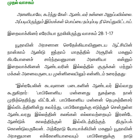
முதல் வாசகம்
அனனியாவே, கூர்ந்து கேள்: ஆண்டவர் உன்னை அனுப்பவில்லை.
அப்படியிருந்தும் இம்மக்கள் பொய்யை நம்பும்படி நீ செய்துவிட்டாய்.
இறைவாக்கினர் எரேமியா நூலிலிருந்து வாசகம் 28: 1-17
யூதாவின் அரசனான செதேக்கியாவினுடைய ஆட்சியின்
நான்காம் ஆண்டு ஐந்தாம் மாதத்தில் அசூரின் மகனும்
கிபயோனைச் சார்ந்தவனுமான அனனியா என்னும்
இறைவாக்கினன் ஆண்டவரின் இல்லத்தில் குருக்கள் மற்றும்
மக்கள் அனைவருடைய முன்னிலையிலும் என்னிடம் உரைத்தது:
“இஸ்ரயேலின் கடவுளான படைகளின் ஆண்டவர் இவ்வாறு
கூறுகிறார்: ‘பாபிலோனிய மன்னனது நுகத்தை நான்
முறித்தெறிந்து விட்டேன். பாபிலோனிய மன்னன் நெபுகத்னேசர்
இவ்விடத்தினின்று கவர்ந்து, பாபிலோனுக்கு எடுத்துச் சென்றுள்ள
ஆண்டவரது இல்லத்தின் கலங்கள் எல்லாவற்றையும் இரண்டே
ஆண்டுக் காலத்திற்குள் இவ்விடத்திற்குத் திரும்பக்
கொண்டுவருவேன். அத்தோடு யோயாக்கிமின் மகனும் யூதாவின்
அரசனுமான எக்கோனியாவையும் பாபிலோனுக்கு நாடு