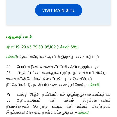
VISIT MAIN SITE
பதிலுரைப் பாடல்
திபா 119: 29,43. 79,80. 95,102 (பல்லவி: 68b)
பல்லவி:
ஆண்டவரே, எனக்கு உம் விதிமுறைகளைக் கற்பியும்.
29
பொய் வழியை என்னைவிட்டு விலக்கியருளும்; உமது
43
திருச்சட்டத்தை எனக்குக் கற்றுத்தாரும்.
என் வாயினின்று
உண்மையின் சொற்கள் நீங்கவிடாதேயும்; ஏனெனில், உம்
நீதிநெறிகள் மீது நான் நம்பிக்கை வைத்துள்ளேன். –
பல்லவி
79
உமக்கு அஞ்சி நடப்போர், உம் ஒழுங்குமுறைகளைப்பற்றிய
80
அறிவுடையோர் என் பக்கம் திரும்புவாராக!
உம்
நியமங்களைப் பொறுத்த மட்டில் என் உள்ளம் மாசற்றதாய்
இருப்பதாக! அதனால், நான் வெட்கமுறேன். –
பல்லவி