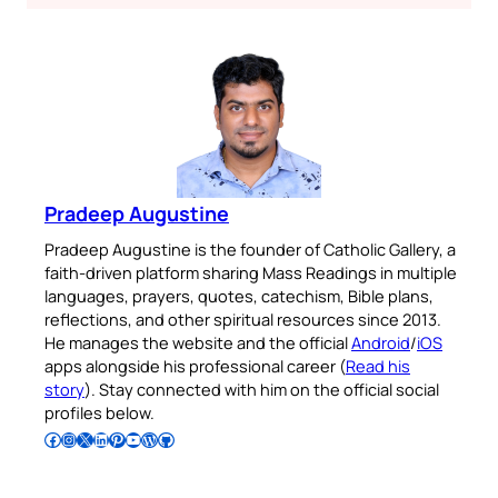
Pradeep Augustine
Pradeep Augustine is the founder of Catholic Gallery, a
faith-driven platform sharing Mass Readings in multiple
languages, prayers, quotes, catechism, Bible plans,
reflections, and other spiritual resources since 2013.
He manages the website and the official
Android
/
iOS
apps alongside his professional career (
Read his
story
). Stay connected with him on the official social
profiles below.
Follow Pradeep on Facebook
Follow Pradeep on Instagram
Follow Pradeep on X
Follow Pradeep on LinkedIn
Follow Pradeep on Pinterest
Subscribe to Pradeep’s Youtube Channel
Follow Pradeep on WordPress
Follow Pradeep on GitHub