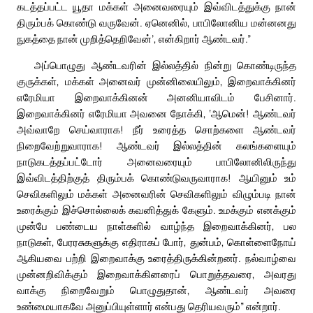
கடத்தப்பட்ட யூதா மக்கள் அனைவரையும் இவ்விடத்துக்கு நான்
திரும்பக் கொண்டு வருவேன். ஏனெனில், பாபிலோனிய மன்னனது
நுகத்தை நான் முறித்தெறிவேன்’, என்கிறார் ஆண்டவர்.”
அப்பொழுது ஆண்டவரின் இல்லத்தில் நின்று கொண்டிருந்த
குருக்கள், மக்கள் அனைவர் முன்னிலையிலும், இறைவாக்கினர்
எரேமியா இறைவாக்கினன் அனனியாவிடம் பேசினார்.
இறைவாக்கினர் எரேமியா அவனை நோக்கி, ‘ஆமென்! ஆண்டவர்
அவ்வாறே செய்வாராக! நீர் உரைத்த சொற்களை ஆண்டவர்
நிறைவேற்றுவாராக! ஆண்டவர் இல்லத்தின் கலங்களையும்
நாடுகடத்தப்பட்டோர் அனைவரையும் பாபிலோனிலிருந்து
இவ்விடத்திற்குத் திரும்பக் கொண்டுவருவாராக! ஆயினும் உம்
செவிகளிலும் மக்கள் அனைவரின் செவிகளிலும் விழும்படி நான்
உரைக்கும் இச்சொல்லைக் கவனித்துக் கேளும். உமக்கும் எனக்கும்
முன்பே பண்டைய நாள்களில் வாழ்ந்த இறைவாக்கினர், பல
நாடுகள், பேரரசுகளுக்கு எதிராகப் போர், துன்பம், கொள்ளைநோய்
ஆகியவை பற்றி இறைவாக்கு உரைத்திருக்கின்றனர். நல்வாழ்வை
முன்னறிவிக்கும் இறைவாக்கினரைப் பொறுத்தவரை, அவரது
வாக்கு நிறைவேறும் பொழுதுதான், ஆண்டவர் அவரை
உண்மையாகவே அனுப்பியுள்ளார் என்பது தெரியவரும்” என்றார்.