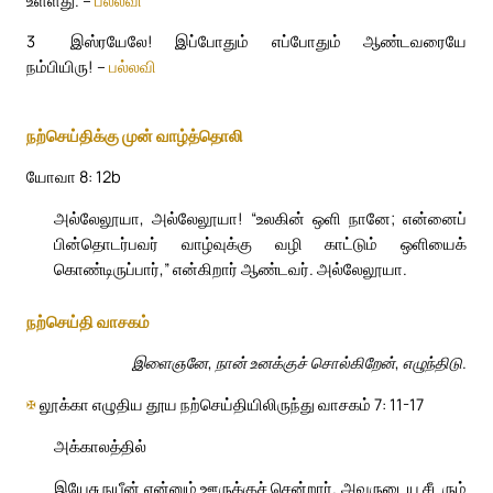
3
இஸ்ரயேலே! இப்போதும் எப்போதும் ஆண்டவரையே
நம்பியிரு! –
பல்லவி
நற்செய்திக்கு முன் வாழ்த்தொலி
யோவா 8: 12b
அல்லேலூயா, அல்லேலூயா! “உலகின் ஒளி நானே; என்னைப்
பின்தொடர்பவர் வாழ்வுக்கு வழி காட்டும் ஒளியைக்
கொண்டிருப்பார்,” என்கிறார் ஆண்டவர். அல்லேலூயா.
நற்செய்தி வாசகம்
இளைஞனே, நான் உனக்குச் சொல்கிறேன், எழுந்திடு.
✠
லூக்கா எழுதிய தூய நற்செய்தியிலிருந்து வாசகம் 7: 11-17
அக்காலத்தில்
இயேசு நயீன் என்னும் ஊருக்குச் சென்றார். அவருடைய சீடரும்