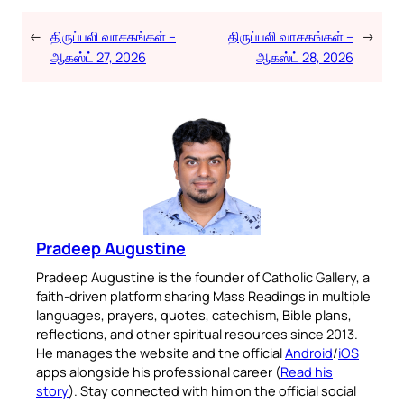
←
திருப்பலி வாசகங்கள் –
திருப்பலி வாசகங்கள் –
→
ஆகஸ்ட் 27, 2026
ஆகஸ்ட் 28, 2026
Pradeep Augustine
Pradeep Augustine is the founder of Catholic Gallery, a
faith-driven platform sharing Mass Readings in multiple
languages, prayers, quotes, catechism, Bible plans,
reflections, and other spiritual resources since 2013.
He manages the website and the official
Android
/
iOS
apps alongside his professional career (
Read his
story
). Stay connected with him on the official social