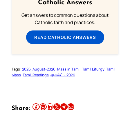
Catholic Answers
Get answers to common questions about
Catholic faith and practices.
READ CATHOLIC ANSWERS
Tags:
2026
August-2026
Mass in Tamil
Tamil Liturgy
Tamil
Mass
Tamil Readings
ஆகஸ்ட் – 2026
Share this article on Facebook
Share this article on WhatsApp
Share this article on LinkedIn
Share this article on X
Share this article on Telegram
Email this Article
Share: