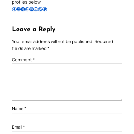
profiles below.
Follow Pradeep on Facebook
Follow Pradeep on Instagram
Follow Pradeep on X
Follow Pradeep on LinkedIn
Follow Pradeep on Pinterest
Subscribe to Pradeep’s Youtube Channel
Follow Pradeep on WordPress
Follow Pradeep on GitHub
Leave a Reply
Your email address will not be published.
Required
fields are marked
*
Comment
*
Name
*
Email
*