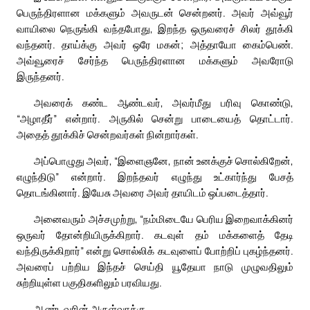
பெருந்திரளான மக்களும் அவருடன் சென்றனர். அவர் அவ்வூர்
வாயிலை நெருங்கி வந்தபோது, இறந்த ஒருவரைச் சிலர் தூக்கி
வந்தனர். தாய்க்கு அவர் ஒரே மகன்; அத்தாயோ கைம்பெண்.
அவ்வூரைச் சேர்ந்த பெருந்திரளான மக்களும் அவரோடு
இருந்தனர்.
அவரைக் கண்ட ஆண்டவர், அவர்மீது பரிவு கொண்டு,
“அழாதீர்” என்றார். அருகில் சென்று பாடையைத் தொட்டார்.
அதைத் தூக்கிச் சென்றவர்கள் நின்றார்கள்.
அப்பொழுது அவர், “இளைஞனே, நான் உனக்குச் சொல்கிறேன்,
எழுந்திடு” என்றார். இறந்தவர் எழுந்து உட்கார்ந்து பேசத்
தொடங்கினார். இயேசு அவரை அவர் தாயிடம் ஒப்படைத்தார்.
அனைவரும் அச்சமுற்று, “நம்மிடையே பெரிய இறைவாக்கினர்
ஒருவர் தோன்றியிருக்கிறார். கடவுள் தம் மக்களைத் தேடி
வந்திருக்கிறார்” என்று சொல்லிக் கடவுளைப் போற்றிப் புகழ்ந்தனர்.
அவரைப் பற்றிய இந்தச் செய்தி யூதேயா நாடு முழுவதிலும்
சுற்றியுள்ள பகுதிகளிலும் பரவியது.
ஆண்டவரின் அருள்வாக்கு.