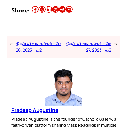
Share this article on Facebook
Share this article on WhatsApp
Share this article on LinkedIn
Share this article on X
Share this article on Telegram
Email this Article
Share:
←
திருப்பலி வாசகங்கள் – மே
திருப்பலி வாசகங்கள் – மே
→
26, 2023 – வ2
27, 2023 – வ2
Pradeep Augustine
Pradeep Augustine is the founder of Catholic Gallery, a
faith-driven platform sharing Mass Readings in multiple