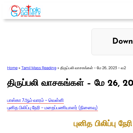
Skip
to
content
Down
Home
»
Tamil Mass Reading
»
திருப்பலி வாசகங்கள் – மே 26, 2023 – வ2
திருப்பலி வாசகங்கள் – மே 26, 2
பாஸ்கா 7ஆம் வாரம் – வெள்ளி
புனித பிலிப்பு நேரி – மறைப்பணியாளர் (நினைவு)
புனித பிலிப்பு ந