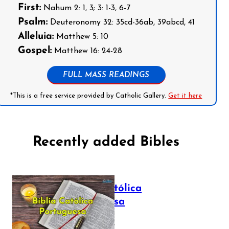
First:
Nahum 2: 1, 3; 3: 1-3, 6-7
Psalm:
Deuteronomy 32: 35cd-36ab, 39abcd, 41
Alleluia:
Matthew 5: 10
Gospel:
Matthew 16: 24-28
FULL MASS READINGS
*This is a free service provided by Catholic Gallery.
Get it here
Recently added Bibles
Bíblia Católica
Portuguesa
July 16, 2025