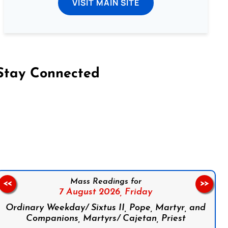
VISIT MAIN SITE
Stay Connected
on Facebook
Follow us on Instagram
Follow us on X
Subscribe to our YouTube Channel
Follow us on WhatsApp
Mass Readings for
<<
>>
7 August 2026,
Friday
Ordinary Weekday/ Sixtus II, Pope, Martyr, and
Companions, Martyrs/ Cajetan, Priest