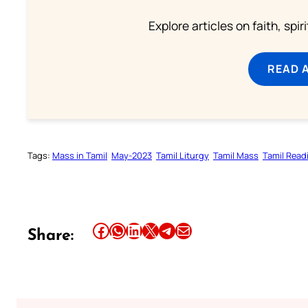
Explore articles on faith, spi
READ 
Tags:
Mass in Tamil
May-2023
Tamil Liturgy
Tamil Mass
Tamil Read
Share this article on Facebook
Share this article on WhatsApp
Share this article on LinkedIn
Share this article on X
Share this article on Telegram
Email this Article
Share: