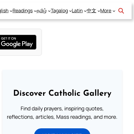
lish
Readings
தமிழ்
Tagalog
Latin
中文
More
Discover Catholic Gallery
Find daily prayers, inspiring quotes,
reflections, articles, Mass readings, and more.