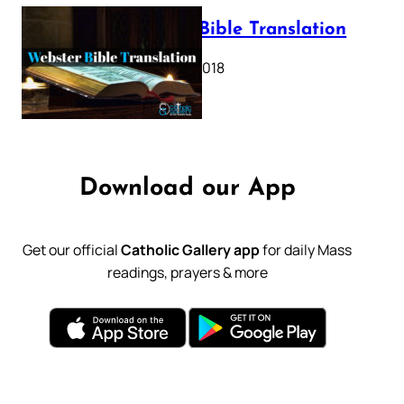
Webster Bible Translation
October 11, 2018
Download our App
Get our official
Catholic Gallery app
for daily Mass
readings, prayers & more