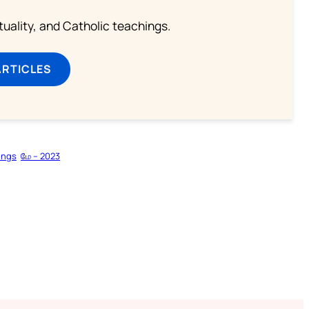
rituality, and Catholic teachings.
ARTICLES
ings
மே – 2023