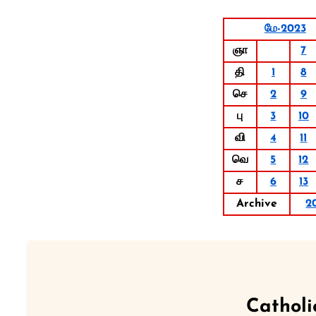
மே-2023
ஞா
7
தி
1
8
செ
2
9
பு
3
10
வி
4
11
வெ
5
12
ச
6
13
Archive
2
Catholi