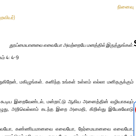
நினைவு
ுறவியர்)
தூய்மையானவை எவையோ அவற்றையே மனத்தில் இருத்துங்கள்.
கம் 4: 4-9
Follow us 
ிறேன், மகிழுங்கள். கனிந்த உங்கள் உள்ளம் எல்லா மனிதருக்கும்
ு கூடிய இறைவேண்டல், மன்றாட்டு ஆகிய அனைத்தின் வழியாகவும்
ொழுது, அறிவெல்லாம் கடந்த இறை அமைதி, கிறிஸ்து இயேசுவோடு
 எவையோ, கண்ணியமானவை எவையோ, நேர்மையானவை எவையோ,