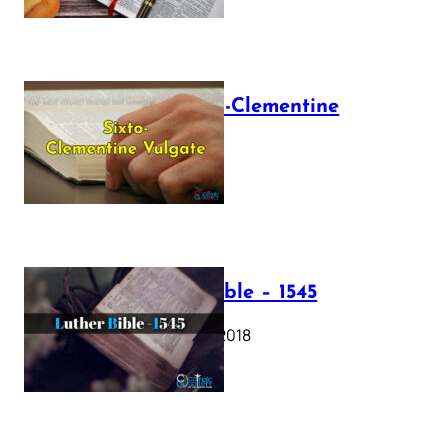
The Sixto-Clementine
Vulgate
July 12, 2025
Luther Bible – 1545
October 17, 2018