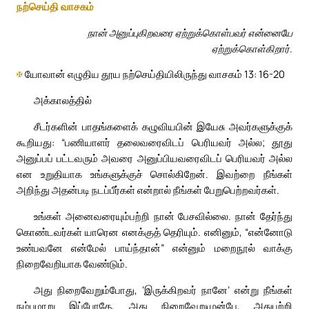
நற்செய்தி வாசகம்
நான் அனுப்புகிறவரை ஏற்றுக்கொள்பவர் என்னையே
ஏற்றுக்கொள்கிறார்.
✠
யோவான் எழுதிய தூய நற்செய்தியிலிருந்து வாசகம் 13: 16-20
அக்காலத்தில்
சீடர்களின் பாதங்களைக் கழுவியபின் இயேசு அவர்களுக்குக்
கூறியது: “பணியாளர் தலைவரைவிடப் பெரியவர் அல்ல; தூது
அனுப்பப் பட்டவரும் அவரை அனுப்பியவரைவிடப் பெரியவர் அல்ல
என உறுதியாக உங்களுக்குச் சொல்கிறேன். இவற்றை நீங்கள்
அறிந்து அதன்படி நடப்பீர்கள் என்றால் நீங்கள் பேறுபெற்றவர்கள்.
உங்கள் அனைவரையும்பற்றி நான் பேசவில்லை. நான் தேர்ந்து
கொண்டவர்கள் யாரென எனக்குத் தெரியும். எனினும், “என்னோடு
உண்பவனே என்மேல் பாய்ந்தான்” என்னும் மறைநூல் வாக்கு
நிறைவேறியாக வேண்டும்.
அது நிறைவேறும்போது, ‘இருக்கிறவர் நானே’ என்று நீங்கள்
நம்புமாறு இப்போதே, அது நிறைவேறுமுன்பே, அதுபற்றி