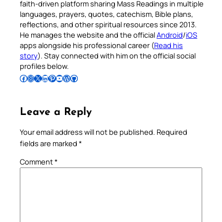
faith-driven platform sharing Mass Readings in multiple
languages, prayers, quotes, catechism, Bible plans,
reflections, and other spiritual resources since 2013.
He manages the website and the official
Android
/
iOS
apps alongside his professional career (
Read his
story
). Stay connected with him on the official social
profiles below.
Follow Pradeep on Facebook
Follow Pradeep on Instagram
Follow Pradeep on X
Follow Pradeep on LinkedIn
Follow Pradeep on Pinterest
Subscribe to Pradeep’s Youtube Channel
Follow Pradeep on WordPress
Follow Pradeep on GitHub
Leave a Reply
Your email address will not be published.
Required
fields are marked
*
Comment
*