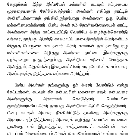
கேளுங்கள். இந்த இஸ்ரயேல் மக்களின் கடவுள் நம்முடைய
மூதாதையரைத் தேர்ந்தெடுத்தார்; அவர்கள் எகிப்து நாட்டில்
அன்னியர்களாகத் தங்கியிருந்தபோது அவர்களை ஒரு பெரிய
மக்களினமாக்கினார். பின்பு அவர் தம் தோள்வலிமையைக் காட்டி
அவர்களை அந்த நாட்டைவிட்டு வெளியே அழைத்துக்கொண்டு
வந்தார்; நாற்பது ஆண்டு காலமாய்ப் பாலைநிலத்தில் அவர்களிடம்
மிகுந்த பொறுமை காட்டினார். அவர் கானான் நாட்டின்மீது ஏழு
மக்களினங்களை அழித்து அவர்கள் நாட்டை இவர்களுக்கு
ஏறக்குறைய நானூற்றைம்பது ஆண்டுகள் உரிமைச் சொத்தாக
அளித்தார்; அதன்பின்பு இறைவாக்கினர் சாமுவேலின் காலம் வரை
அவர்களுக்கு நீதித் தலைவர்களை அளித்தார்.
பின்பு அவர்கள் தங்களுக்கு ஓர் அரசர் வேண்டும் என்று
கேட்டார்கள். கடவுள் கீசு என்பவரின் மகனான சவுல் என்பவரை
அவர்களுக்கு அரசராகக் கொடுத்தார். பென்யமின்
குலத்தினராகிய அவர் நாற்பது ஆண்டுகள் ஆட்சி செலுத்தினார்.
பின்பு கடவுள் அவரை நீக்கிவிட்டுத் தாவீதை அவர்களுக்கு
அரசராக ஏற்படுத்தினார்; அவரைக் குறித்து ‘ஈசாயின் மகனான
தாவீதை என் இதயத்துக்கு உகந்தவனாகக் கண்டேன்; என்
விருப்பம் அனைத்தையும் அவன் நிறைவேற்றுவான்’ என்று சான்று