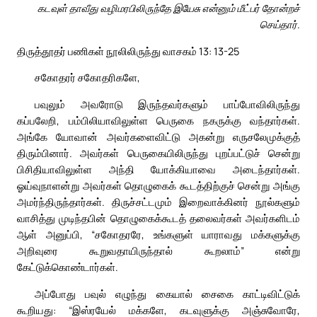
கடவுள் தாவீது வழிமரபிலிருந்தே இயேசு என்னும் மீட்பர் தோன்றச்
செய்தார்.
திருத்தூதர் பணிகள் நூலிலிருந்து வாசகம் 13: 13-25
சகோதரர் சகோதரிகளே,
பவுலும் அவரோடு இருந்தவர்களும் பாப்போவிலிருந்து
கப்பலேறி, பம்பிலியாவிலுள்ள பெருகை நகருக்கு வந்தார்கள்.
அங்கே யோவான் அவர்களைவிட்டு அகன்று எருசலேமுக்குத்
திரும்பினார். அவர்கள் பெருகையிலிருந்து புறப்பட்டுச் சென்று
பிசிதியாவிலுள்ள அந்தி யோக்கியாவை அடைந்தார்கள்.
ஓய்வுநாளன்று அவர்கள் தொழுகைக் கூடத்திற்குச் சென்று அங்கு
அமர்ந்திருந்தார்கள். திருச்சட்டமும் இறைவாக்கினர் நூல்களும்
வாசித்து முடிந்தபின் தொழுகைக்கூடத் தலைவர்கள் அவர்களிடம்
ஆள் அனுப்பி, “சகோதரரே, உங்களுள் யாராவது மக்களுக்கு
அறிவுரை கூறுவதாயிருந்தால் கூறலாம்” என்று
கேட்டுக்கொண்டார்கள்.
அப்போது பவுல் எழுந்து கையால் சைகை காட்டிவிட்டுக்
கூறியது: “இஸ்ரயேல் மக்களே, கடவுளுக்கு அஞ்சுவோரே,