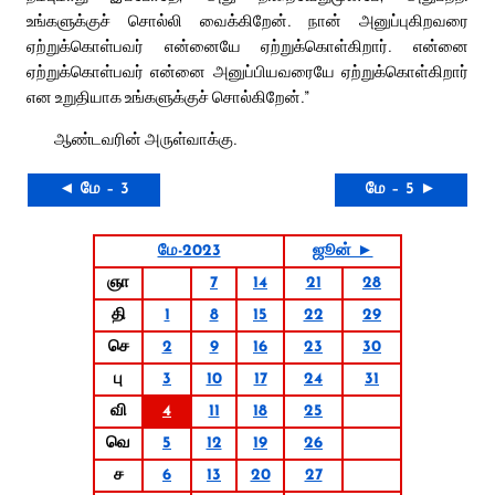
உங்களுக்குச் சொல்லி வைக்கிறேன். நான் அனுப்புகிறவரை
ஏற்றுக்கொள்பவர் என்னையே ஏற்றுக்கொள்கிறார். என்னை
ஏற்றுக்கொள்பவர் என்னை அனுப்பியவரையே ஏற்றுக்கொள்கிறார்
என உறுதியாக உங்களுக்குச் சொல்கிறேன்.”
ஆண்டவரின் அருள்வாக்கு.
◄ மே – 3
மே – 5 ►
மே-2023
ஜூன் ►
ஞா
7
14
21
28
தி
1
8
15
22
29
செ
2
9
16
23
30
பு
3
10
17
24
31
வி
4
11
18
25
வெ
5
12
19
26
ச
6
13
20
27