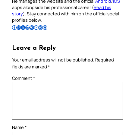
He manages the website and the official
Android
/
iOS
apps alongside his professional career (
Read his
story
). Stay connected with him on the official social
profiles below.
Follow Pradeep on Facebook
Follow Pradeep on Instagram
Follow Pradeep on X
Follow Pradeep on LinkedIn
Follow Pradeep on Pinterest
Subscribe to Pradeep’s Youtube Channel
Follow Pradeep on WordPress
Follow Pradeep on GitHub
Leave a Reply
Your email address will not be published.
Required
fields are marked
*
Comment
*
Name
*