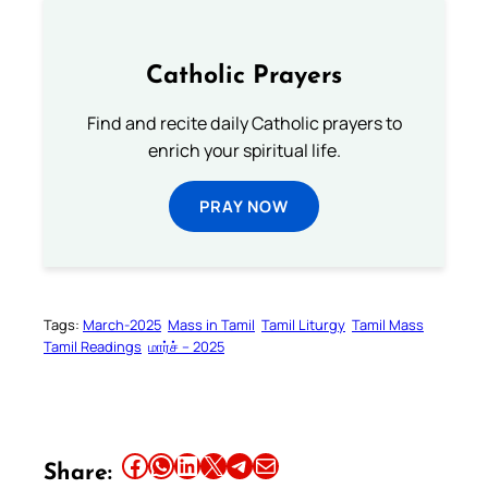
Catholic Prayers
Find and recite daily Catholic prayers to
enrich your spiritual life.
PRAY NOW
Tags:
March-2025
Mass in Tamil
Tamil Liturgy
Tamil Mass
Tamil Readings
மார்ச் – 2025
Share this article on Facebook
Share this article on WhatsApp
Share this article on LinkedIn
Share this article on X
Share this article on Telegram
Email this Article
Share: