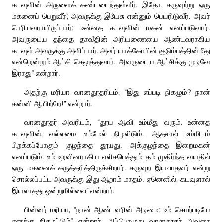
கடவுளின் அருளைக் கண்டடைந்துள்ளீர். இதோ, கருவுற்று ஒரு
மகனைப் பெறுவீர்; அவருக்கு இயேசு என்னும் பெயரிடுவீர். அவர்
பெரியவராயிருப்பார்; உன்னத கடவுளின் மகன் எனப்படுவார்.
அவருடைய தந்தை தாவீதின் அரியணையை ஆண்டவராகிய
கடவுள் அவருக்கு அளிப்பார். அவர் யாக்கோபின் குடும்பத்தின்மீது
என்றென்றும் ஆட்சி செலுத்துவார். அவருடைய ஆட்சிக்கு முடிவே
இராது” என்றார்.
அதற்கு மரியா வானதூதரிடம், “இது எப்படி நிகழும்? நான்
கன்னி ஆயிற்றே!” என்றார்.
வானதூதர் அவரிடம், “தூய ஆவி உம்மீது வரும். உன்னத
கடவுளின் வல்லமை உம்மேல் நிழலிடும். ஆதலால் உம்மிடம்
பிறக்கப்போகும் குழந்தை தூயது. அக்குழந்தை இறைமகன்
எனப்படும். உம் உறவினராகிய எலிசபெத்தும் தம் முதிர்ந்த வயதில்
ஒரு மகனைக் கருத்தரித்திருக்கிறார். கருவுற இயலாதவர் என்று
சொல்லப்பட்ட அவருக்கு இது ஆறாம் மாதம். ஏனெனில், கடவுளால்
இயலாதது ஒன்றுமில்லை” என்றார்.
பின்னர் மரியா, “நான் ஆண்டவரின் அடிமை; உம் சொற்படியே
எனக்கு நிகழட்டும்” என்றார். அப்பொழுது வானதூதர் அவரை