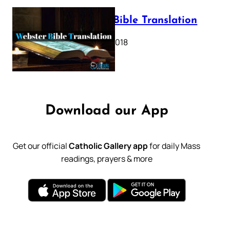
Webster Bible Translation
October 11, 2018
Download our App
Get our official
Catholic Gallery app
for daily Mass
readings, prayers & more