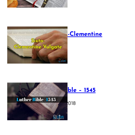
The Sixto-Clementine
Vulgate
July 12, 2025
Luther Bible – 1545
October 17, 2018