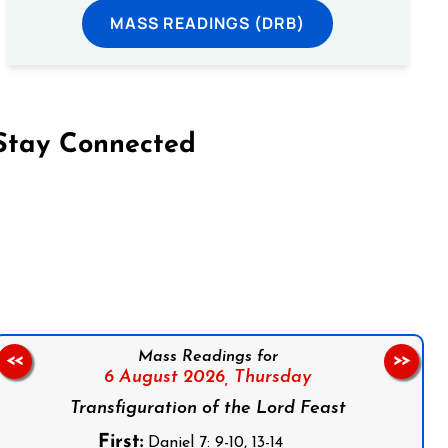
MASS READINGS (DRB)
Stay Connected
on Facebook
Follow us on Instagram
Follow us on X
Subscribe to our YouTube Channel
Follow us on WhatsApp
Mass Readings for
<<
>>
6 August 2026,
Thursday
Transfiguration of the Lord Feast
First:
Daniel 7: 9-10, 13-14