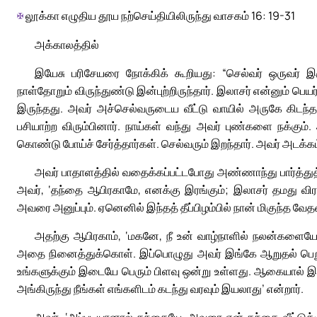
✠
லூக்கா எழுதிய தூய நற்செய்தியிலிருந்து வாசகம் 16: 19-31
அக்காலத்தில்
இயேசு பரிசேயரை நோக்கிக் கூறியது: “செல்வர் ஒருவர் இ
நாள்தோறும் விருந்துண்டு இன்புற்றிருந்தார். இலாசர் என்னும் ப
இருந்தது. அவர் அச்செல்வருடைய வீட்டு வாயில் அருகே கிடந்த
பசியாற்ற விரும்பினார். நாய்கள் வந்து அவர் புண்களை நக்கு
கொண்டு போய்ச் சேர்த்தார்கள். செல்வரும் இறந்தார். அவர் அடக்கம்
அவர் பாதாளத்தில் வதைக்கப்பட்டபோது அண்ணாந்து பார்த்து
அவர், ‘தந்தை ஆபிரகாமே, எனக்கு இரங்கும்; இலாசர் தமது வ
அவரை அனுப்பும். ஏனெனில் இந்தத் தீப்பிழம்பில் நான் மிகுந்த வேத
அதற்கு ஆபிரகாம், ‘மகனே, நீ உன் வாழ்நாளில் நலன்களை
அதை நினைத்துக்கொள். இப்பொழுது அவர் இங்கே ஆறுதல் பெறுகிற
உங்களுக்கும் இடையே பெரும் பிளவு ஒன்று உள்ளது. ஆகையால் இங்
அங்கிருந்து நீங்கள் எங்களிடம் கடந்து வரவும் இயலாது’ என்றார்.