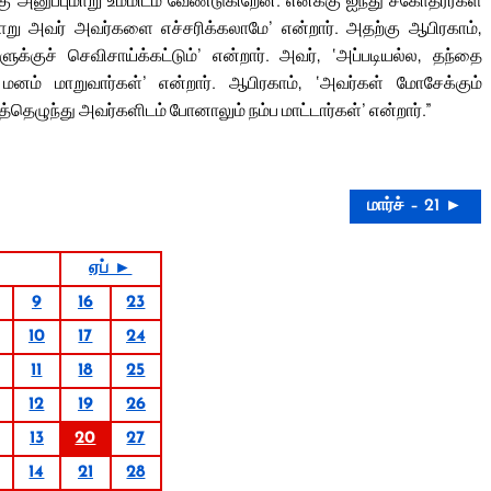
ு அனுப்புமாறு உம்மிடம் வேண்டுகிறேன். எனக்கு ஐந்து சகோதரர்கள்
று அவர் அவர்களை எச்சரிக்கலாமே’ என்றார். அதற்கு ஆபிரகாம்,
்குச் செவிசாய்க்கட்டும்’ என்றார். அவர், ‘அப்படியல்ல, தந்தை
ம் மாறுவார்கள்’ என்றார். ஆபிரகாம், ‘அவர்கள் மோசேக்கும்
்தெழுந்து அவர்களிடம் போனாலும் நம்ப மாட்டார்கள்’ என்றார்.”
மார்ச் – 21 ►
ஏப் ►
9
16
23
10
17
24
11
18
25
12
19
26
13
20
27
14
21
28