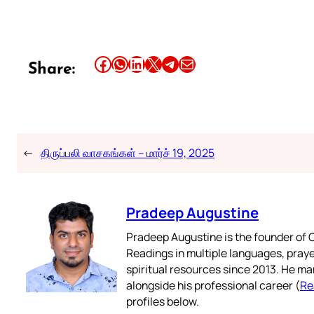
Share this article on Facebook
Share this article on WhatsApp
Share this article on LinkedIn
Share this article on X
Share this article on Telegram
Email this Article
Share:
←
திருப்பலி வாசகங்கள் – மார்ச் 19, 2025
Pradeep Augustine
Pradeep Augustine is the founder of C
Readings in multiple languages, praye
spiritual resources since 2013. He ma
alongside his professional career (
Re
profiles below.