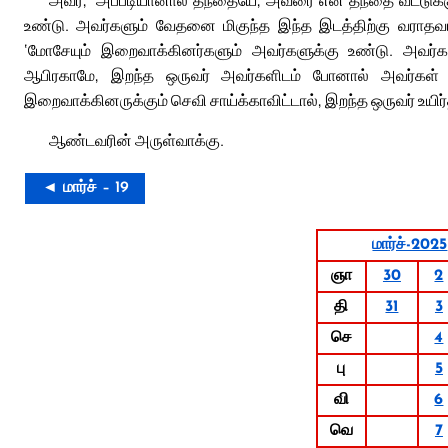
அவர், ‘அப்படியானால் தந்தையே, அவரை என் தந்தை வீட்டுக்க
உண்டு. அவர்களும் வேதனை மிகுந்த இந்த இடத்திற்கு வராதவா
‘மோசேயும் இறைவாக்கினர்களும் அவர்களுக்கு உண்டு. அவர்களுக
ஆபிரகாமே, இறந்த ஒருவர் அவர்களிடம் போனால் அவர்கள் மன
இறைவாக்கினருக்கும் செவி சாய்க்காவிட்டால், இறந்த ஒருவர் உயிர்த
ஆண்டவரின் அருள்வாக்கு.
◄ மார்ச் – 19
மார்ச்-2025
ஞா
30
2
தி
31
3
செ
4
பு
5
வி
6
வெ
7