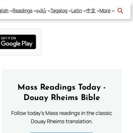
lish
Readings
தமிழ்
Tagalog
Latin
中文
More
Mass Readings Today -
Douay Rheims Bible
Follow today's Mass readings in the classic
Douay Rheims translation.