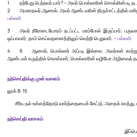
1
நற்பேறு பெற்றவர் யார்? – அவர் பொல்லாரின் சொல்லின்படி ந
2
அமராதவர்;
ஆனால், அவர் ஆண்டவரின் திருச்சட்டத்தில் மகிழ்ச்
பல்லவி
3
அவர் நீரோடையோரம் நடப்பட்ட மரம்போல் இருப்பார்; பருவகா
ஒப்பாவார்; தாம் செய்வதனைத்திலும் வெற்றி பெறுவார். –
பல்லவி
4
6
ஆனால், பொல்லார் அப்படி இல்லை; அவர்கள் காற்று
ஆண்டவர் கருத்தில் கொள்வார்; பொல்லாரின் வழியோ அழிவைத் தர
நற்செய்திக்கு முன் வசனம்
லூக் 8: 15
சீரிய நல் உள்ளத்தோடு வார்த்தையைக் கேட்டு, அதைக் காத்து, 
நற்செய்தி வாசகம்
இப்பொ