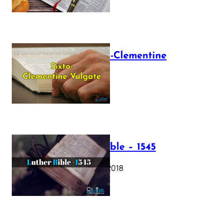
The Sixto-Clementine
Vulgate
July 12, 2025
Luther Bible – 1545
October 17, 2018