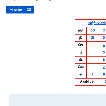
◄ மார்ச் – 22
மார்ச்-2025
ஞா
30
2
தி
31
3
செ
4
பு
5
வி
6
வெ
7
ச
1
8
Archive