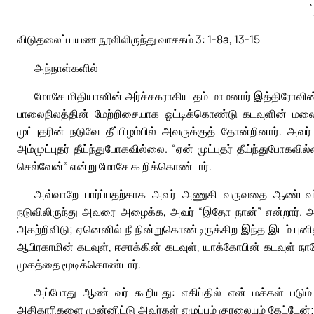
`
விடுதலைப் பயண நூலிலிருந்து வாசகம் 3: 1-8a, 13-15
அந்நாள்களில்
மோசே மிதியானின் அர்ச்சகராகிய தம் மாமனார் இத்திரோவின்
பாலைநிலத்தின் மேற்றிசையாக ஓட்டிக்கொண்டு கடவுளின் மல
முட்புதரின் நடுவே தீப்பிழம்பில் அவருக்குத் தோன்றினார். அவர
அம்முட்புதர் தீய்ந்துபோகவில்லை. “ஏன் முட்புதர் தீய்ந்துபோகவ
செல்வேன்” என்று மோசே கூறிக்கொண்டார்.
அவ்வாறே பார்ப்பதற்காக அவர் அணுகி வருவதை ஆண்டவர் 
நடுவிலிருந்து அவரை அழைக்க, அவர் “இதோ நான்” என்றார். அ
அகற்றிவிடு; ஏனெனில் நீ நின்றுகொண்டிருக்கிற இந்த இடம் புனி
ஆபிரகாமின் கடவுள், ஈசாக்கின் கடவுள், யாக்கோபின் கடவுள் 
முகத்தை மூடிக்கொண்டார்.
அப்போது ஆண்டவர் கூறியது: எகிப்தில் என் மக்கள் பட
அதிகாரிகளை முன்னிட்டு அவர்கள் எழுப்பும் குரலையும் கேட்டே