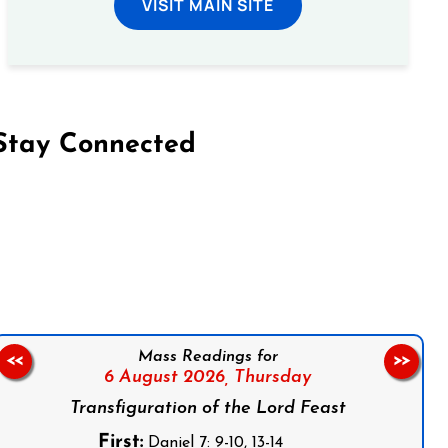
VISIT MAIN SITE
Stay Connected
on Facebook
Follow us on Instagram
Follow us on X
Subscribe to our YouTube Channel
Follow us on WhatsApp
Mass Readings for
<<
>>
6 August 2026,
Thursday
Transfiguration of the Lord Feast
First:
Daniel 7: 9-10, 13-14