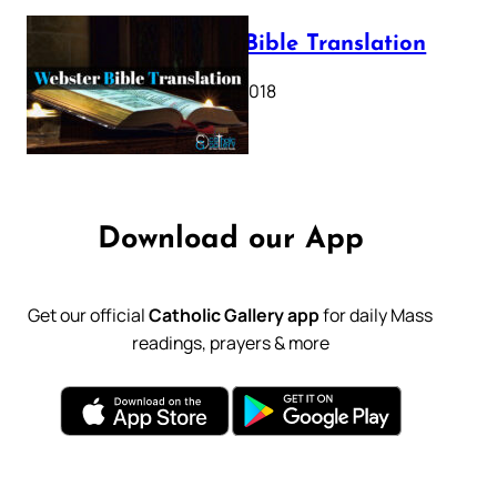
Webster Bible Translation
October 11, 2018
Download our App
Get our official
Catholic Gallery app
for daily Mass
readings, prayers & more