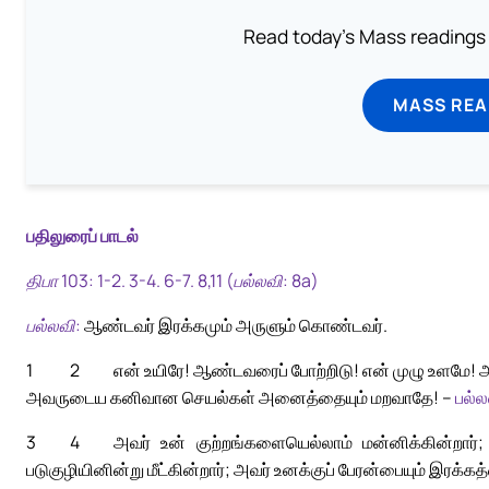
Read today's Mass readings 
MASS REA
பதிலுரைப் பாடல்
திபா 103: 1-2. 3-4. 6-7. 8,11 (பல்லவி: 8a)
பல்லவி:
ஆண்டவர் இரக்கமும் அருளும் கொண்டவர்.
1
2
என் உயிரே! ஆண்டவரைப் போற்றிடு! என் முழு உளமே! 
அவருடைய கனிவான செயல்கள் அனைத்தையும் மறவாதே! –
பல்ல
3
4
அவர் உன் குற்றங்களையெல்லாம் மன்னிக்கின்றார்
படுகுழியினின்று மீட்கின்றார்; அவர் உனக்குப் பேரன்பையும் இரக்கத