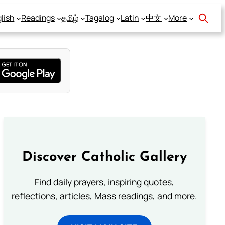
lish
Readings
தமிழ்
Tagalog
Latin
中文
More
Discover Catholic Gallery
Find daily prayers, inspiring quotes,
reflections, articles, Mass readings, and more.