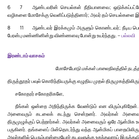
6
7
ஆண்டவரின் செயல்கள் நீதியானவை; ஒடுக்கப்பட்ட
வழிகளை மோசேக்கு வெளிப்படுத்தினார்; அவர் தம் செயல்களை இஸ்
8
11
ஆண்டவர் இரக்கமும் அருளும் கொண்டவர்; நீடிய பொறு
பேரன்பு மண்ணினின்று விண்ணளவு போன்று உயர்ந்தது. –
பல்லவி
இரண்டாம் வாசகம்
மோசேயோடு மக்கள் பாலைநிலத்தில் நடத்திய
திருத்தூதர் பவுல் கொரிந்தியருக்கு எழுதிய முதல் திருமுகத்திலிரு
சகோதரர் சகோதரிகளே,
நீங்கள் ஒன்றை அறிந்திருக்க வேண்டும் என விரும்புகிறேன
அனைவரும் கடலைக் கடந்து சென்றனர். அவர்கள் அனைவரும
திருமுழுக்குப் பெற்றார்கள். அவர்கள் அனைவரும் ஒரே ஆன்ம
பருகினர். தங்களைப் பின்தொடர்ந்து வந்த ஆன்மிகப் பாறையிலிருந்
அவர்களில் பெரும்பான்மையோர் கடவுளுக்கு உகந்தவராய் இருக்கவ