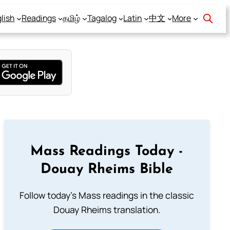
lish
Readings
தமிழ்
Tagalog
Latin
中文
More
Mass Readings Today -
Douay Rheims Bible
Follow today's Mass readings in the classic
Douay Rheims translation.