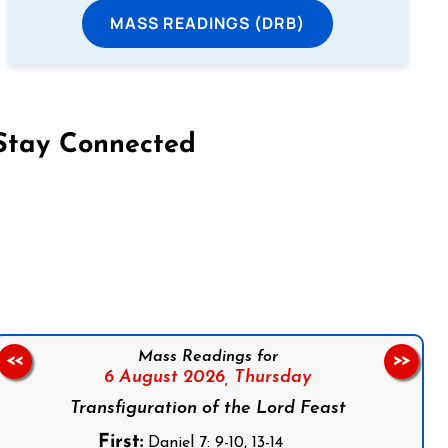
MASS READINGS (DRB)
Stay Connected
on Facebook
Follow us on Instagram
Follow us on X
Subscribe to our YouTube Channel
Follow us on WhatsApp
Mass Readings for
<<
>>
6 August 2026,
Thursday
Transfiguration of the Lord Feast
First:
Daniel 7: 9-10, 13-14