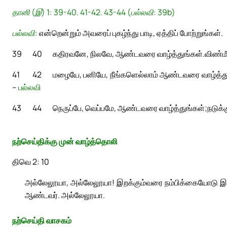
தானி (இ) 1: 39-40. 41-42. 43-44 (பல்லவி: 39b)
பல்லவி:
என்றென்றும் அவரைப் புகழ்ந்து பாடி, ஏத்திப் போற்றுங்கள்.
39
40
கதிரவனே, நிலவே, ஆண்டவரை வாழ்த்துங்கள்.
விண்ம
41
42
மழையே, பனியே, நீங்களெல்லாம் ஆண்டவரை வாழ்த்து
–
பல்லவி
43
44
நெருப்பே, வெப்பமே, ஆண்டவரை வாழ்த்துங்கள்;
நடுக்
நற்செய்திக்கு முன் வாழ்த்தொலி
திவெ 2: 10
அல்லேலூயா, அல்லேலூயா! இறக்கும்வரை நம்பிக்கையோடு இரு.
ஆண்டவர். அல்லேலூயா.
நற்செய்தி வாசகம்