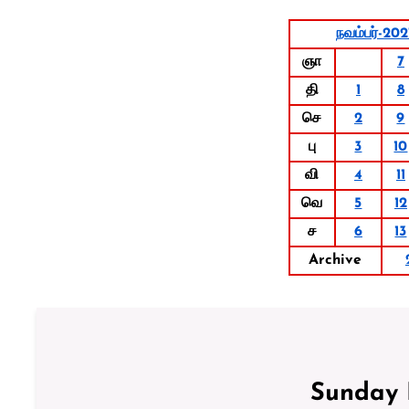
நவம்பர்-202
ஞா
7
தி
1
8
செ
2
9
பு
3
10
வி
4
11
வெ
5
12
ச
6
13
Archive
Sunday 