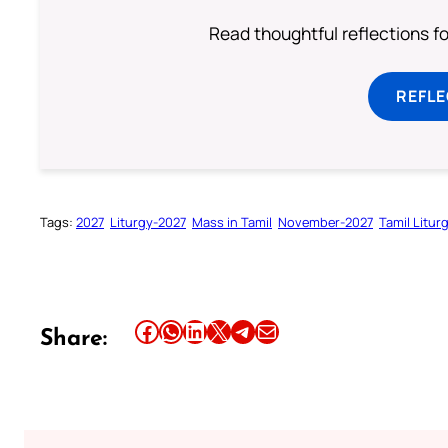
Read thoughtful reflections f
REFL
Tags:
2027
Liturgy-2027
Mass in Tamil
November-2027
Tamil Litur
Share this article on Facebook
Share this article on WhatsApp
Share this article on LinkedIn
Share this article on X
Share this article on Telegram
Email this Article
Share: