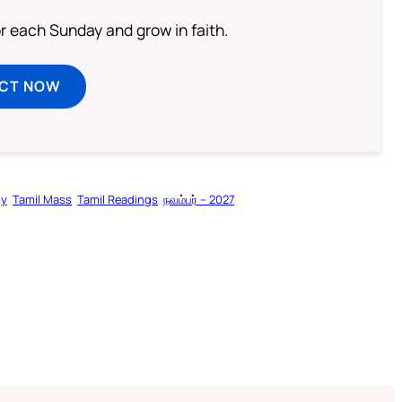
or each Sunday and grow in faith.
ECT NOW
gy
Tamil Mass
Tamil Readings
நவம்பர் – 2027