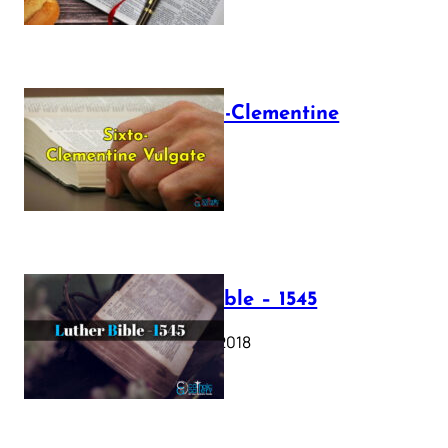
The Sixto-Clementine
Vulgate
July 12, 2025
Luther Bible – 1545
October 17, 2018