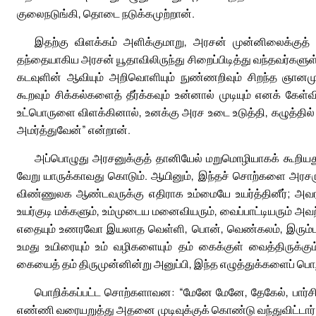
குலைநடுங்கி, தொடை நடுக்கமுற்றான்.
இதற்கு விளக்கம் அளிக்குமாறு, அரசன் முன்னிலைக்குத் 
தந்தையாகிய அரசன் யூதாவிலிருந்து சிறைப்பிடித்து வந்தவர்களு
கடவுளின் ஆவியும் அறிவொளியும் நுண்ணறிவும் சிறந்த ஞானமும
கூறவும் சிக்கல்களைத் தீர்க்கவும் உன்னால் முடியும் எனக் கேள
உட்பொருளை விளக்கினால், உனக்கு அரச உடை உடுத்தி, கழுத்தி
அமர்த்துவேன்” என்றான்.
அப்பொழுது அரசனுக்குத் தானியேல் மறுமொழியாகக் கூறியது: 
வேறு யாருக்காவது கொடும். ஆயினும், இந்தச் சொற்களை அரசருக்
விண்ணுலக ஆண்டவருக்கு எதிராக உம்மையே உயர்த்தினீர்; அவர
உயர்குடி மக்களும், உம்முடைய மனைவியரும், வைப்பாட்டியரும் அவற
எதையும் உணரவோ இயலாத வெள்ளி, பொன், வெண்கலம், இரும்பு, 
உமது உயிரையும் உம் வழிகளையும் தம் கைக்குள் வைத்திருக்க
கையைத் தம் திருமுன்னின்று அனுப்பி, இந்த எழுத்துக்களைப் பொறி
பொறிக்கப்பட்ட சொற்களாவன: “மேனே மேனே, தேகேல், பார்சி
எண்ணி வரையறுத்து அதனை முடிவுக்குக் கொண்டு வந்துவிட்டார். தேகேல