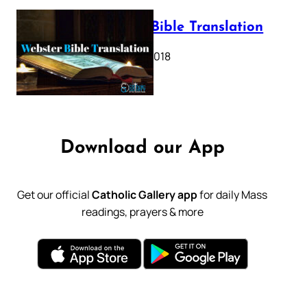
Webster Bible Translation
October 11, 2018
Download our App
Get our official
Catholic Gallery app
for daily Mass
readings, prayers & more