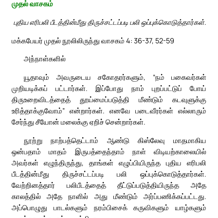
முதல் வாசகம்
புதிய எரிபலி பீடத்தின்மீது திருச்சட்டப்படி பலி ஒப்புக்கொடுத்தார்கள்.
மக்கபேயர் முதல் நூலிலிருந்து வாசகம் 4: 36-37, 52-59
அந்நாள்களில்
யூதாவும் அவருடைய சகோதரர்களும், “நம் பகைவர்கள்
முறியடிக்கப் பட்டார்கள். இப்போது நாம் புறப்பட்டுப் போய்
திருஉறைவிடத்தைத் தூய்மைப்படுத்தி மீண்டும் கடவுளுக்கு
உரித்தாக்குவோம்” என்றார்கள். எனவே படைவீரர்கள் எல்லாரும்
சேர்ந்து சீயோன் மலைக்கு ஏறிச் சென்றார்கள்.
நூற்று நாற்பத்தெட்டாம் ஆண்டு கிஸ்லேவு மாதமாகிய
ஒன்பதாம் மாதம் இருபத்தைந்தாம் நாள் விடியற்காலையில்
அவர்கள் எழுந்திருந்து, தாங்கள் எழுப்பியிருந்த புதிய எரிபலி
பீடத்தின்மீது திருச்சட்டப்படி பலி ஒப்புக்கொடுத்தார்கள்.
வேற்றினத்தார் பலிபீடத்தைத் தீட்டுப்படுத்தியிருந்த அதே
காலத்தில் அதே நாளில் அது மீண்டும் அர்ப்பணிக்கப்பட்டது.
அப்பொழுது பாடல்களும் நரம்பிசைக் கருவிகளும் யாழ்களும்