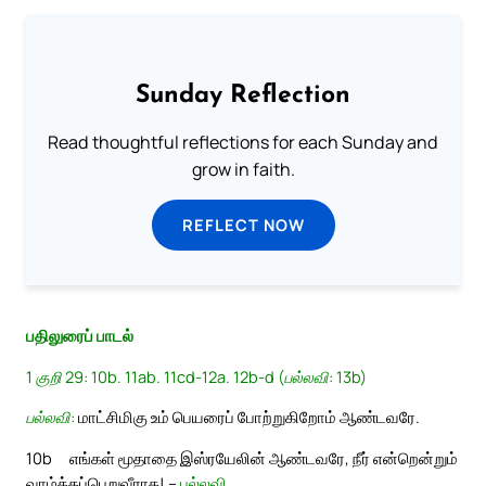
Sunday Reflection
Read thoughtful reflections for each Sunday and
grow in faith.
REFLECT NOW
பதிலுரைப் பாடல்
1 குறி 29: 10b. 11ab. 11cd-12a. 12b-d (பல்லவி: 13b)
பல்லவி:
மாட்சிமிகு உம் பெயரைப் போற்றுகிறோம் ஆண்டவரே.
10b
எங்கள் மூதாதை இஸ்ரயேலின் ஆண்டவரே, நீர் என்றென்றும்
வாழ்த்தப்பெறுவீராக! –
பல்லவி