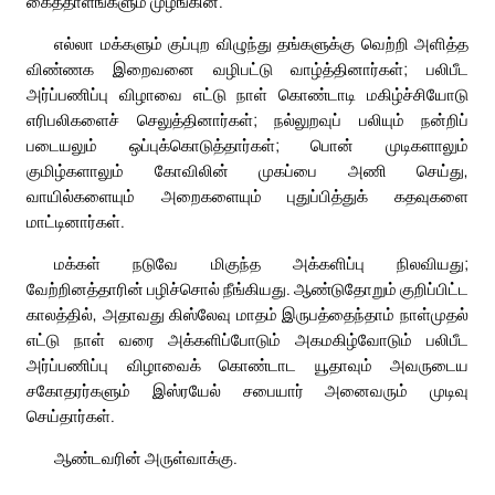
கைத்தாளங்களும் முழங்கின.
எல்லா மக்களும் குப்புற விழுந்து தங்களுக்கு வெற்றி அளித்த
விண்ணக இறைவனை வழிபட்டு வாழ்த்தினார்கள்; பலிபீட
அர்ப்பணிப்பு விழாவை எட்டு நாள் கொண்டாடி மகிழ்ச்சியோடு
எரிபலிகளைச் செலுத்தினார்கள்; நல்லுறவுப் பலியும் நன்றிப்
படையலும் ஒப்புக்கொடுத்தார்கள்; பொன் முடிகளாலும்
குமிழ்களாலும் கோவிலின் முகப்பை அணி செய்து,
வாயில்களையும் அறைகளையும் புதுப்பித்துக் கதவுகளை
மாட்டினார்கள்.
மக்கள் நடுவே மிகுந்த அக்களிப்பு நிலவியது;
வேற்றினத்தாரின் பழிச்சொல் நீங்கியது. ஆண்டுதோறும் குறிப்பிட்ட
காலத்தில், அதாவது கிஸ்லேவு மாதம் இருபத்தைந்தாம் நாள்முதல்
எட்டு நாள் வரை அக்களிப்போடும் அகமகிழ்வோடும் பலிபீட
அர்ப்பணிப்பு விழாவைக் கொண்டாட யூதாவும் அவருடைய
சகோதரர்களும் இஸ்ரயேல் சபையார் அனைவரும் முடிவு
செய்தார்கள்.
ஆண்டவரின் அருள்வாக்கு.