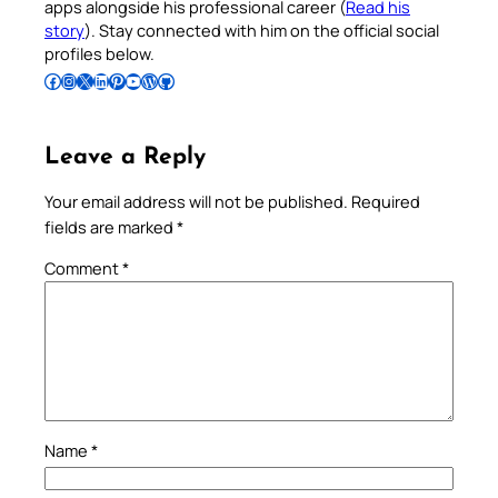
apps alongside his professional career (
Read his
story
). Stay connected with him on the official social
profiles below.
Follow Pradeep on Facebook
Follow Pradeep on Instagram
Follow Pradeep on X
Follow Pradeep on LinkedIn
Follow Pradeep on Pinterest
Subscribe to Pradeep’s Youtube Channel
Follow Pradeep on WordPress
Follow Pradeep on GitHub
Leave a Reply
Your email address will not be published.
Required
fields are marked
*
Comment
*
Name
*