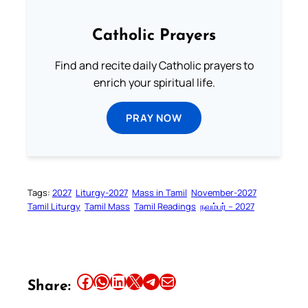
Catholic Prayers
Find and recite daily Catholic prayers to
enrich your spiritual life.
PRAY NOW
Tags:
2027
Liturgy-2027
Mass in Tamil
November-2027
Tamil Liturgy
Tamil Mass
Tamil Readings
நவம்பர் – 2027
Share this article on Facebook
Share this article on WhatsApp
Share this article on LinkedIn
Share this article on X
Share this article on Telegram
Email this Article
Share: