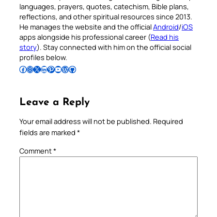
languages, prayers, quotes, catechism, Bible plans,
reflections, and other spiritual resources since 2013.
He manages the website and the official
Android
/
iOS
apps alongside his professional career (
Read his
story
). Stay connected with him on the official social
profiles below.
Follow Pradeep on Facebook
Follow Pradeep on Instagram
Follow Pradeep on X
Follow Pradeep on LinkedIn
Follow Pradeep on Pinterest
Subscribe to Pradeep’s Youtube Channel
Follow Pradeep on WordPress
Follow Pradeep on GitHub
Leave a Reply
Your email address will not be published.
Required
fields are marked
*
Comment
*