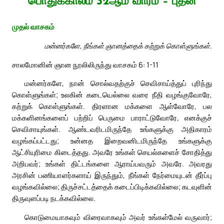
பொதுக்காலம் 32ஆம் வாரம் – புதன்
முதல் வாசகம்
மன்னர்களே, நீங்கள் ஞானத்தைக் கற்றுக் கொள்ளுங்கள்.
சாலமோனின் ஞான நூலிலிருந்து வாசகம் 6: 1-11
மன்னர்களே, நான் சொல்வதற்குச் செவிசாய்த்துப் புரிந்து
கொள்ளுங்கள்; உலகின் கடையெல்லை வரை நீதி வழங்குவோரே,
கற்றுக் கொள்ளுங்கள். திரளான மக்களை ஆள்வோரே, பல
மக்களினங்களைப் பற்றிப் பெருமை பாராட்டுவோரே, எனக்குச்
செவிசாயுங்கள். ஆண்டவரிடமிருந்தே உங்களுக்கு அதிகாரம்
வழங்கப்பட்டது; உன்னத இறைவனிடமிருந்தே உங்களுக்கு
ஆட்சியுரிமை கிடைத்தது. அவரே உங்கள் செயல்களைச் சோதித்து
அறிபவர்; உங்கள் திட்டங்களை ஆராய்பவரும் அவரே. அவரது
அரசின் பணியாளர்களாய் இருந்தும், நீங்கள் நேர்மையுடன் தீர்ப்பு
வழங்கவில்லை; திருச்சட்டத்தைக் கடைப்பிடிக்கவில்லை; கடவுளின்
திருவுளப்படி நடக்கவில்லை.
கொடுமையாகவும் விரைவாகவும் அவர் உங்கள்மேல் வருவார்;