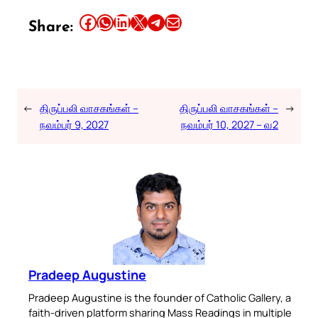
Share this article on Facebook
Share this article on WhatsApp
Share this article on LinkedIn
Share this article on X
Share this article on Telegram
Email this Article
Share:
←
திருப்பலி வாசகங்கள் –
திருப்பலி வாசகங்கள் –
→
நவம்பர் 9, 2027
நவம்பர் 10, 2027 – வ2
Pradeep Augustine
Pradeep Augustine is the founder of Catholic Gallery, a
faith-driven platform sharing Mass Readings in multiple