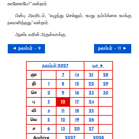
காணோமே!” என்றார்.
பின்பு அவரிடம், “எழுந்து செல்லும், உமது நம்பிக்கை உமக்கு
நலமளித்தது” என்றார்.
ஆண்டவரின் அருள்வாக்கு.
◄ நவம்பர் – 9
நவம்பர் – 11 ►
நவம்பர்-2027
டிச ►
ஞா
7
14
21
28
தி
1
8
15
22
29
செ
2
9
16
23
30
பு
3
10
17
24
வி
4
11
18
25
வெ
5
12
19
26
ச
6
13
20
27
Archive
2027
2028