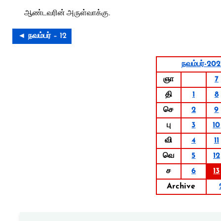
ஆண்டவரின் அருள்வாக்கு.
◄ நவம்பர் – 12
நவம்பர்-202
ஞா
7
தி
1
8
செ
2
9
பு
3
10
வி
4
11
வெ
5
12
ச
6
13
Archive