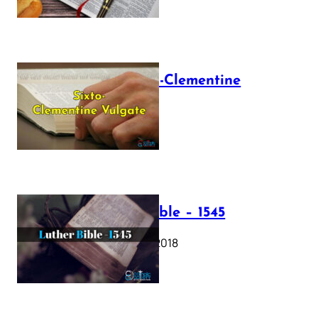
The Sixto-Clementine
Vulgate
July 12, 2025
Luther Bible – 1545
October 17, 2018