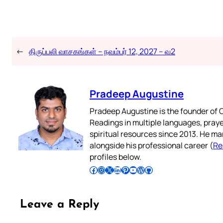
←
திருப்பலி வாசகங்கள் – நவம்பர் 12, 2027 – வ2
Pradeep Augustine
Pradeep Augustine is the founder of C
Readings in multiple languages, praye
spiritual resources since 2013. He ma
alongside his professional career (
Re
profiles below.
Follow Pradeep on Facebook
Follow Pradeep on Instagram
Follow Pradeep on X
Follow Pradeep on LinkedIn
Follow Pradeep on Pinterest
Subscribe to Pradeep’s Youtube Channel
Follow Pradeep on WordPress
Follow Pradeep on GitHub
Leave a Reply