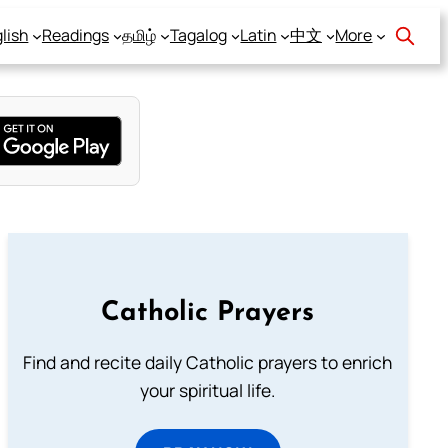
lish
Readings
தமிழ்
Tagalog
Latin
中文
More
Catholic Prayers
Find and recite daily Catholic prayers to enrich
your spiritual life.