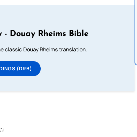
 - Douay Rheims Bible
he classic Douay Rheims translation.
DINGS (DRB)
்!