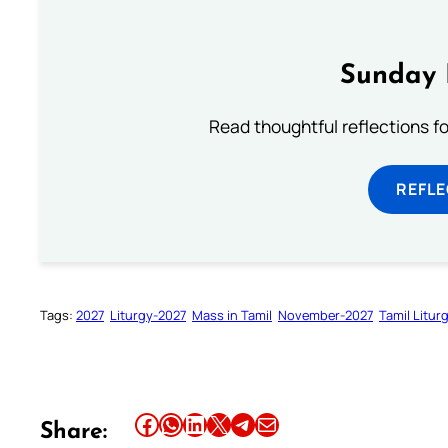
Sunday 
Read thoughtful reflections f
REFL
Tags:
2027
Liturgy-2027
Mass in Tamil
November-2027
Tamil Litur
Share this article on Facebook
Share this article on WhatsApp
Share this article on LinkedIn
Share this article on X
Share this article on Telegram
Email this Article
Share: