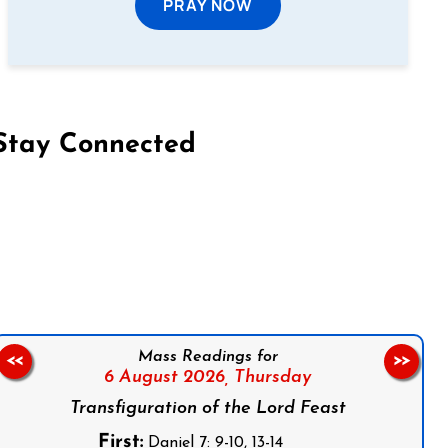
PRAY NOW
Stay Connected
on Facebook
Follow us on Instagram
Follow us on X
Subscribe to our YouTube Channel
Follow us on WhatsApp
Mass Readings for
<<
>>
6 August 2026,
Thursday
Transfiguration of the Lord Feast
First:
Daniel 7: 9-10, 13-14