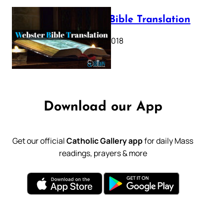
Webster Bible Translation
October 11, 2018
Download our App
Get our official
Catholic Gallery app
for daily Mass
readings, prayers & more