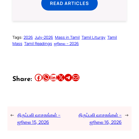
READ ARTICLES
Tags:
2026
July-2026
Mass in Tamil
Tamil Liturgy
Tamil
Mass
Tamil Readings
ஜூலை – 2026
Share this article on Facebook
Share this article on WhatsApp
Share this article on LinkedIn
Share this article on X
Share this article on Telegram
Email this Article
Share:
←
திருப்பலி வாசகங்கள் –
திருப்பலி வாசகங்கள் –
→
ஜூலை 15, 2026
ஜூலை 16, 2026