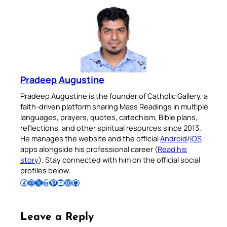
Pradeep Augustine
Pradeep Augustine is the founder of Catholic Gallery, a
faith-driven platform sharing Mass Readings in multiple
languages, prayers, quotes, catechism, Bible plans,
reflections, and other spiritual resources since 2013.
He manages the website and the official
Android
/
iOS
apps alongside his professional career (
Read his
story
). Stay connected with him on the official social
profiles below.
Follow Pradeep on Facebook
Follow Pradeep on Instagram
Follow Pradeep on X
Follow Pradeep on LinkedIn
Follow Pradeep on Pinterest
Subscribe to Pradeep’s Youtube Channel
Follow Pradeep on WordPress
Follow Pradeep on GitHub
Leave a Reply