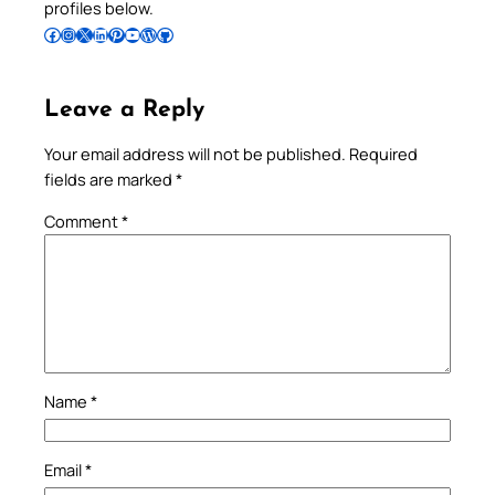
profiles below.
Follow Pradeep on Facebook
Follow Pradeep on Instagram
Follow Pradeep on X
Follow Pradeep on LinkedIn
Follow Pradeep on Pinterest
Subscribe to Pradeep’s Youtube Channel
Follow Pradeep on WordPress
Follow Pradeep on GitHub
Leave a Reply
Your email address will not be published.
Required
fields are marked
*
Comment
*
Name
*
Email
*