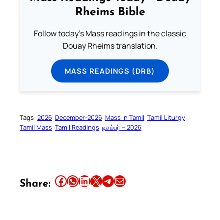
Rheims Bible
Follow today's Mass readings in the classic
Douay Rheims translation.
MASS READINGS (DRB)
Tags:
2026
December-2026
Mass in Tamil
Tamil Liturgy
Tamil Mass
Tamil Readings
டிசம்பர் – 2026
Share this article on Facebook
Share this article on WhatsApp
Share this article on LinkedIn
Share this article on X
Share this article on Telegram
Email this Article
Share: