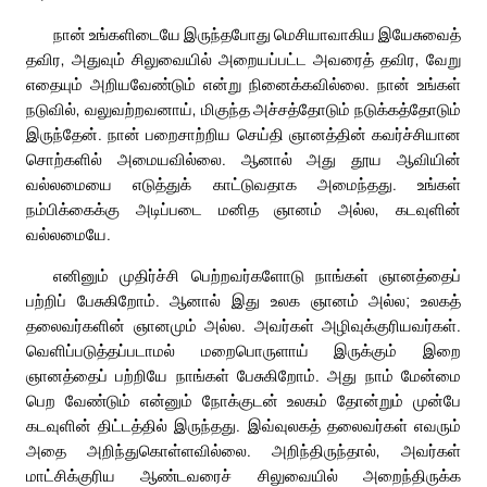
நான் உங்களிடையே இருந்தபோது மெசியாவாகிய இயேசுவைத்
தவிர, அதுவும் சிலுவையில் அறையப்பட்ட அவரைத் தவிர, வேறு
எதையும் அறியவேண்டும் என்று நினைக்கவில்லை. நான் உங்கள்
நடுவில், வலுவற்றவனாய், மிகுந்த அச்சத்தோடும் நடுக்கத்தோடும்
இருந்தேன். நான் பறைசாற்றிய செய்தி ஞானத்தின் கவர்ச்சியான
சொற்களில் அமையவில்லை. ஆனால் அது தூய ஆவியின்
வல்லமையை எடுத்துக் காட்டுவதாக அமைந்தது. உங்கள்
நம்பிக்கைக்கு அடிப்படை மனித ஞானம் அல்ல, கடவுளின்
வல்லமையே.
எனினும் முதிர்ச்சி பெற்றவர்களோடு நாங்கள் ஞானத்தைப்
பற்றிப் பேசுகிறோம். ஆனால் இது உலக ஞானம் அல்ல; உலகத்
தலைவர்களின் ஞானமும் அல்ல. அவர்கள் அழிவுக்குரியவர்கள்.
வெளிப்படுத்தப்படாமல் மறைபொருளாய் இருக்கும் இறை
ஞானத்தைப் பற்றியே நாங்கள் பேசுகிறோம். அது நாம் மேன்மை
பெற வேண்டும் என்னும் நோக்குடன் உலகம் தோன்றும் முன்பே
கடவுளின் திட்டத்தில் இருந்தது. இவ்வுலகத் தலைவர்கள் எவரும்
அதை அறிந்துகொள்ளவில்லை. அறிந்திருந்தால், அவர்கள்
மாட்சிக்குரிய ஆண்டவரைச் சிலுவையில் அறைந்திருக்க