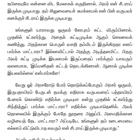
உயிரையுமே என்னை விட மேலாகக் கருதினால், அவர் என் சீடராய்
இருக்க முடியாது. தம் சிலுவையைச் சுமக்காமல் என் பின் வருபவர்
எனக்குச் சீடராய் இருக்க முடியாது.
உங்களுள் யாராவது ஒருவர் கோபுரம் கட்ட விரும்பினால்,
முதலில் உட்கார்ந்து, அதைக் கட்டிமுடிக்க ஆகும் செலவைக்
கணித்து, அதற்கான பொருள் வசதி தம்மிடம் இருக்கிறதா எனப்
பார்க்க மாட்டாரா? இல்லாவிட்டால் அதற்கு அடித்தளமிட்ட பிறகு
அவர் கட்டி முடிக்க இயலாமல் இருப்பதைப் பார்க்கும் யாவரும்
ஏளனமாக, ‘இம்மனிதன் கட்டத் தொடங்கினான்; ஆனால் முடிக்க
இயலவில்லை’ என்பார்களே!
வேறு ஓர் அரசரோடு போர் தொடுக்கப்போகும் அரசர் ஒருவர்,
இருபதாயிரம் பேருடன் தமக்கு எதிராக வருபவரைப் பத்தாயிரம்
பேரைக் கொண்டு எதிர்க்க முடியுமா என்று முதலில் உட்கார்ந்து
சிந்தித்துப் பார்க்க மாட்டாரா? எதிர்க்க முடியாதெனில், அவர்
தொலையில் இருக்கும் போதே தூதரை அனுப்பி, அமைதிக்கான
வழியைத் தேட மாட்டாரா? அப்படியே, உங்களுள் தம் உடைமையை
எல்லாம் விட்டுவிடாத எவரும் என் சீடராய் இருக்க முடியாது.”
ஆண்டவரின் அருள்வாக்கு.