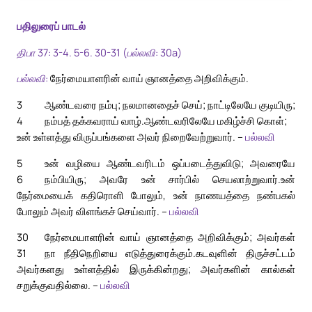
பதிலுரைப் பாடல்
திபா 37: 3-4. 5-6. 30-31 (பல்லவி: 30a)
பல்லவி:
நேர்மையாளரின் வாய் ஞானத்தை அறிவிக்கும்.
3
ஆண்டவரை நம்பு; நலமானதைச் செய்; நாட்டிலேயே குடியிரு;
4
நம்பத் தக்கவராய் வாழ்.
ஆண்டவரிலேயே மகிழ்ச்சி கொள்;
உன் உள்ளத்து விருப்பங்களை அவர் நிறைவேற்றுவார். –
பல்லவி
5
உன் வழியை ஆண்டவரிடம் ஒப்படைத்துவிடு; அவரையே
6
நம்பியிரு; அவரே உன் சார்பில் செயலாற்றுவார்.
உன்
நேர்மையைக் கதிரொளி போலும், உன் நாணயத்தை நண்பகல்
போலும் அவர் விளங்கச் செய்வார். –
பல்லவி
30
நேர்மையாளரின் வாய் ஞானத்தை அறிவிக்கும்; அவர்கள்
31
நா நீதிநெறியை எடுத்துரைக்கும்.
கடவுளின் திருச்சட்டம்
அவர்களது உள்ளத்தில் இருக்கின்றது; அவர்களின் கால்கள்
சறுக்குவதில்லை. –
பல்லவி