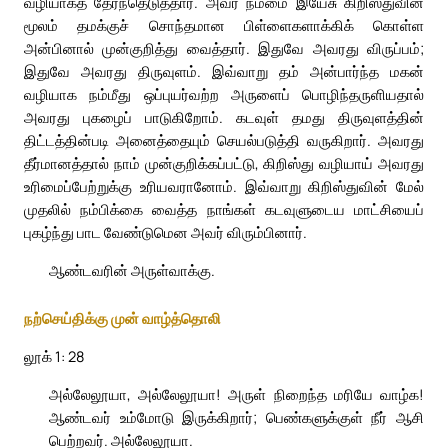
வழியாகத் தேர்ந்தெடுத்தார். அவர் நம்மை இயேசு கிறிஸ்துவின்
மூலம் தமக்குச் சொந்தமான பிள்ளைகளாக்கிக் கொள்ள
அன்பினால் முன்குறித்து வைத்தார். இதுவே அவரது விருப்பம்;
இதுவே அவரது திருவுளம். இவ்வாறு தம் அன்பார்ந்த மகன்
வழியாக நம்மீது ஒப்புயர்வற்ற அருளைப் பொழிந்தருளியதால்
அவரது புகழைப் பாடுகிறோம். கடவுள் தமது திருவுளத்தின்
திட்டத்தின்படி அனைத்தையும் செயல்படுத்தி வருகிறார். அவரது
தீர்மானத்தால் நாம் முன்குறிக்கப்பட்டு, கிறிஸ்து வழியாய் அவரது
உரிமைப்பேற்றுக்கு உரியவரானோம். இவ்வாறு கிறிஸ்துவின் மேல்
முதலில் நம்பிக்கை வைத்த நாங்கள் கடவுளுடைய மாட்சியைப்
புகழ்ந்து பாட வேண்டுமென அவர் விரும்பினார்.
ஆண்டவரின் அருள்வாக்கு.
நற்செய்திக்கு முன் வாழ்த்தொலி
லூக் 1: 28
அல்லேலூயா, அல்லேலூயா! அருள் நிறைந்த மரியே வாழ்க!
ஆண்டவர் உம்மோடு இருக்கிறார்; பெண்களுக்குள் நீர் ஆசி
பெற்றவர். அல்லேலூயா.