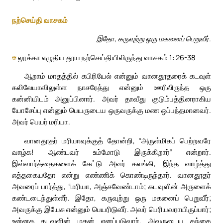
நற்செய்தி வாசகம்
இதோ, கருவுற்று ஒரு மகனைப் பெறுவீர்.
✠
லூக்கா எழுதிய தூய நற்செய்தியிலிருந்து வாசகம் 1: 26-38
ஆறாம் மாதத்தில் கபிரியேல் என்னும் வானதூதரைக் கடவுள்
கலிலேயாவிலுள்ள நாசரேத்து என்னும் ஊரிலிருந்த ஒரு
கன்னியிடம் அனுப்பினார். அவர் தாவீது குடும்பத்தினராகிய
யோசேப்பு என்னும் பெயருடைய ஒருவருக்கு மண ஒப்பந்தமானவர்.
அவர் பெயர் மரியா.
வானதூதர் மரியாவுக்குத் தோன்றி, “அருள்மிகப் பெற்றவரே
வாழ்க! ஆண்டவர் உம்மோடு இருக்கிறார்” என்றார்.
இவ்வார்த்தைகளைக் கேட்டு அவர் கலங்கி, இந்த வாழ்த்து
எத்தகையதோ என்று எண்ணிக் கொண்டிருந்தார். வானதூதர்
அவரைப் பார்த்து, “மரியா, அஞ்சவேண்டாம்; கடவுளின் அருளைக்
கண்டடைந்துள்ளீர். இதோ, கருவுற்று ஒரு மகனைப் பெறுவீர்;
அவருக்கு இயேசு என்னும் பெயரிடுவீர். அவர் பெரியவராயிருப்பார்;
உன்னத கடவுளின் மகன் எனப்படுவார். அவருடைய தந்தை