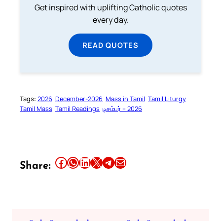
Get inspired with uplifting Catholic quotes
every day.
READ QUOTES
Tags:
2026
December-2026
Mass in Tamil
Tamil Liturgy
Tamil Mass
Tamil Readings
டிசம்பர் – 2026
Share this article on Facebook
Share this article on WhatsApp
Share this article on LinkedIn
Share this article on X
Share this article on Telegram
Email this Article
Share: