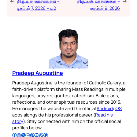
←
திருப்பலி வாசகங்கள் –
திருப்பலி வாசகங்கள் –
→
டிசம்பர் 7, 2026 – வ2
டிசம்பர் 9, 2026
Pradeep Augustine
Pradeep Augustine is the founder of Catholic Gallery, a
faith-driven platform sharing Mass Readings in multiple
languages, prayers, quotes, catechism, Bible plans,
reflections, and other spiritual resources since 2013.
He manages the website and the official
Android
/
iOS
apps alongside his professional career (
Read his
story
). Stay connected with him on the official social
profiles below.
Follow Pradeep on Facebook
Follow Pradeep on Instagram
Follow Pradeep on X
Follow Pradeep on LinkedIn
Follow Pradeep on Pinterest
Subscribe to Pradeep’s Youtube Channel
Follow Pradeep on WordPress
Follow Pradeep on GitHub