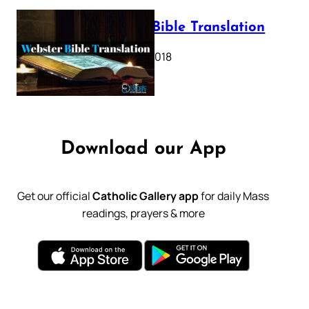
Webster Bible Translation
October 11, 2018
Download our App
Get our official
Catholic Gallery app
for daily Mass
readings, prayers & more