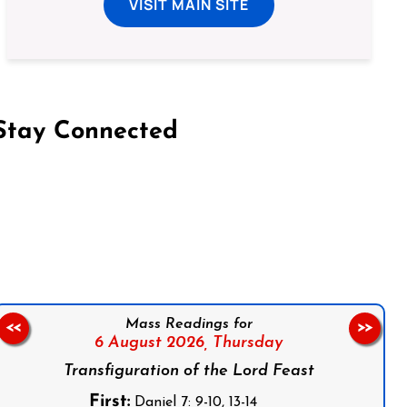
VISIT MAIN SITE
Stay Connected
on Facebook
Follow us on Instagram
Follow us on X
Subscribe to our YouTube Channel
Follow us on WhatsApp
Mass Readings for
<<
>>
6 August 2026,
Thursday
Transfiguration of the Lord Feast
First:
Daniel 7: 9-10, 13-14