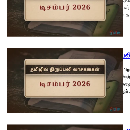
பாதுகாவலர்
யோவான் த
திருப்ப
கிறிஸ்து பி
சில்வெஸ்தர்
திருத்தந்த
வாசகம் ஓர