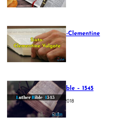
The Sixto-Clementine
Vulgate
July 12, 2025
Luther Bible – 1545
October 17, 2018