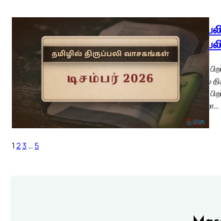
திருப்ப
திருப்பல
கிறிஸ்து பிற
– இரவில் திர
கிறிஸ்து பிற
பெருவிழா…
1
2
3
…
5