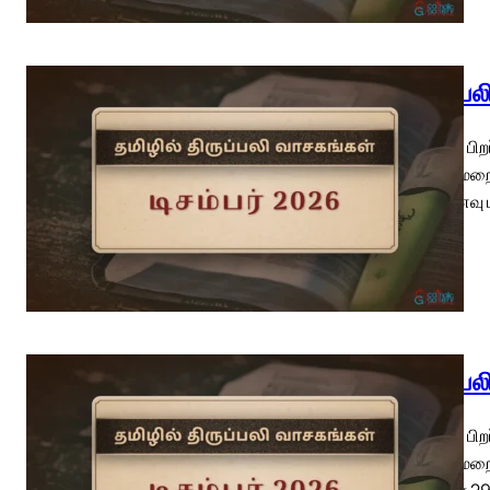
திருப்ப
கிறிஸ்து பி
– ஆயர் மறை
வி.நினைவு 
திருப்ப
கிறிஸ்து பி
– ஆயர் மறைச
– டிசம்பர்