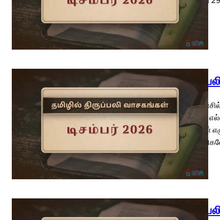
திருப்ப
புனித மாசி
இரத்தம் எல்
யோவான் எழுத
சகோதரிகளே,
திருப்ப