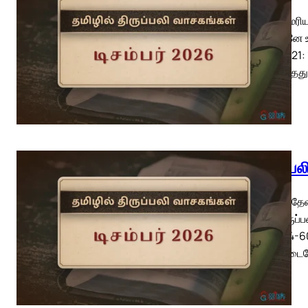
இயேசு, மரிய
பிறப்பவனே 
15: 1-6; 21
அறிவித்தது
திருப்ப
புனித ஸ்தே
திறந்திருப்
10; 7: 54-
மக்களிடைய