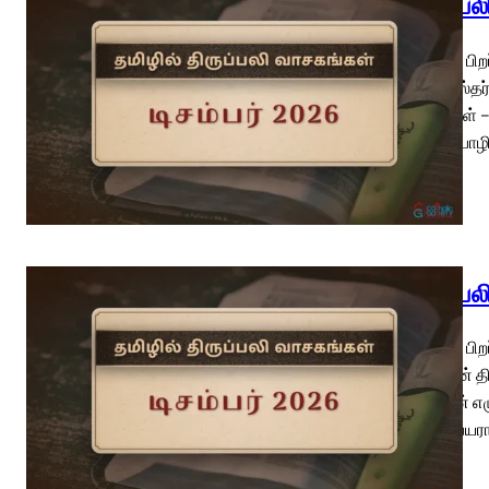
திருப்ப
கிறிஸ்து பி
சில்வெஸ்தர்
7ஆம் நாள் –
அருள்பொழிவு
திருப்ப
கிறிஸ்து பி
கடவுளின் தி
யோவான் எழு
அவர் பெயரா