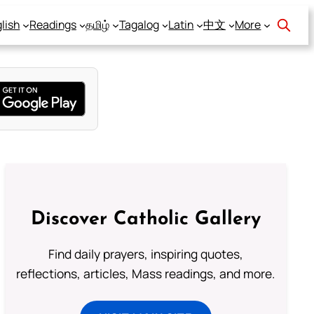
lish
Readings
தமிழ்
Tagalog
Latin
中文
More
Discover Catholic Gallery
Find daily prayers, inspiring quotes,
reflections, articles, Mass readings, and more.