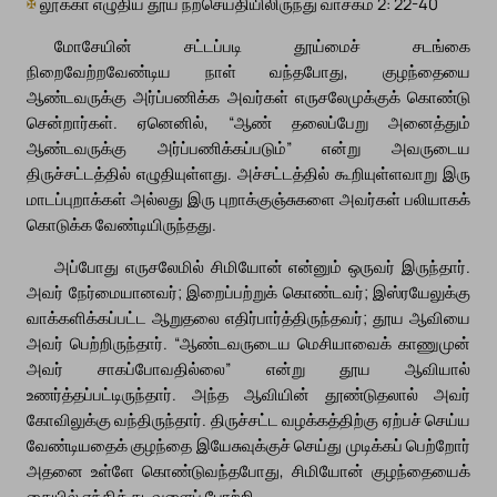
✠
லூக்கா எழுதிய தூய நற்செய்தியிலிருந்து வாசகம் 2: 22-40
மோசேயின் சட்டப்படி தூய்மைச் சடங்கை
நிறைவேற்றவேண்டிய நாள் வந்தபோது, குழந்தையை
ஆண்டவருக்கு அர்ப்பணிக்க அவர்கள் எருசலேமுக்குக் கொண்டு
சென்றார்கள். ஏனெனில், “ஆண் தலைப்பேறு அனைத்தும்
ஆண்டவருக்கு அர்ப்பணிக்கப்படும்” என்று அவருடைய
திருச்சட்டத்தில் எழுதியுள்ளது. அச்சட்டத்தில் கூறியுள்ளவாறு இரு
மாடப்புறாக்கள் அல்லது இரு புறாக்குஞ்சுகளை அவர்கள் பலியாகக்
கொடுக்க வேண்டியிருந்தது.
அப்போது எருசலேமில் சிமியோன் என்னும் ஒருவர் இருந்தார்.
அவர் நேர்மையானவர்; இறைப்பற்றுக் கொண்டவர்; இஸ்ரயேலுக்கு
வாக்களிக்கப்பட்ட ஆறுதலை எதிர்பார்த்திருந்தவர்; தூய ஆவியை
அவர் பெற்றிருந்தார். “ஆண்டவருடைய மெசியாவைக் காணுமுன்
அவர் சாகப்போவதில்லை” என்று தூய ஆவியால்
உணர்த்தப்பட்டிருந்தார். அந்த ஆவியின் தூண்டுதலால் அவர்
கோவிலுக்கு வந்திருந்தார். திருச்சட்ட வழக்கத்திற்கு ஏற்பச் செய்ய
வேண்டியதைக் குழந்தை இயேசுவுக்குச் செய்து முடிக்கப் பெற்றோர்
அதனை உள்ளே கொண்டுவந்தபோது, சிமியோன் குழந்தையைக்
கையில் ஏந்திக் கடவுளைப் போற்றி,