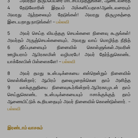
3
அவர்தம் திருப்பெயரை மாட்சிப்படுத்துங்கள்; ஆண்டவரைத்
4
தேடுவோரின் இதயம் அக்களிப்பதாக!
ஆண்டவரையும்
அவரது ஆற்றலையும் தேடுங்கள்! அவரது திருமுகத்தை
இடையறாது நாடுங்கள்! –
பல்லவி
5
அவர் செய்த வியத்தகு செயல்களை நினைவு கூருங்கள்!
அவர்தம் அருஞ்செயல்களையும், அவரது வாய் மொழிந்த நீதித்
6
தீர்ப்புகளையும் நினைவில் கொள்ளுங்கள்.
அவரின்
ஊழியராம் ஆபிரகாமின் வழிமரபே! அவர் தேர்ந்துகொண்ட
யாக்கோபின் பிள்ளைகளே! –
பல்லவி
8
அவர் தமது உடன்படிக்கையை என்றென்றும் நினைவில்
கொள்கின்றார்; ஆயிரம் தலைமுறைக்கென தாம் அளித்த
9
வாக்குறுதியை நினைவுகூர்கின்றார்.
ஆபிரகாமுடன் தாம்
செய்துகொண்ட உடன்படிக்கையையும் ஈசாக்குக்குத் தாம்
ஆணையிட்டுக் கூறியதையும் அவர் நினைவில் கொண்டுள்ளார். –
பல்லவி
இரண்டாம் வாசகம்