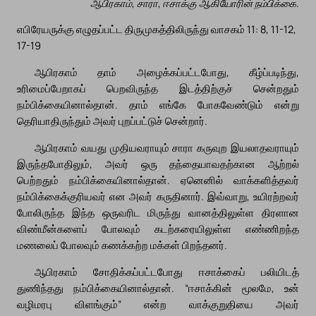
ஆபிரகாம், சாரா, ஈசாக்கு ஆகியோரின் நம்பிக்கை.
எபிரேயருக்கு எழுதப்பட்ட திருமுகத்திலிருந்து வாசகம் 11: 8, 11-12,
17-19
ஆபிரகாம் தாம் அழைக்கப்பட்டபோது, கீழ்ப்படிந்து,
உரிமைப்பேறாகப் பெறவிருந்த இடத்திற்குச் சென்றதும்
நம்பிக்கையினால்தான். தாம் எங்கே போகவேண்டும் என்று
தெரியாதிருந்தும் அவர் புறப்பட்டுச் சென்றார்.
ஆபிரகாம் வயது முதியவராயும் சாரா கருவுற இயலாதவராயும்
இருந்தபோதிலும், அவர் ஒரு தந்தையாவதற்கான ஆற்றல்
பெற்றதும் நம்பிக்கையினால்தான். ஏனெனில் வாக்களித்தவர்
நம்பிக்கைக்குரியவர் என அவர் கருதினார். இவ்வாறு, உயிரற்றவர்
போலிருந்த இந்த ஒருவரிட மிருந்து வானத்திலுள்ள திரளான
விண்மீன்களைப் போலவும் கடற்கரையிலுள்ள எண்ணிறந்த
மணலைப் போலவும் கணக்கற்ற மக்கள் பிறந்தனர்.
ஆபிரகாம் சோதிக்கப்பட்டபோது ஈசாக்கைப் பலியிடத்
துணிந்தது நம்பிக்கையினால்தான். “ஈசாக்கின் மூலமே, உன்
வழிமரபு விளங்கும்” என்ற வாக்குறுதியை அவர்