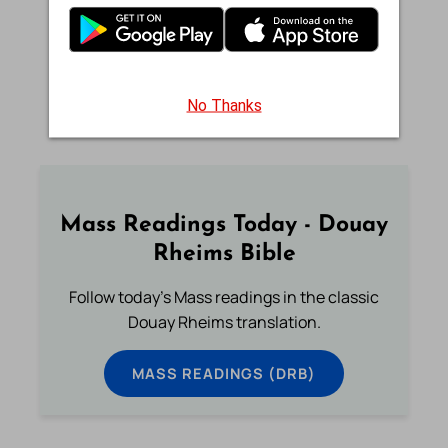
வி
3
10
17
24
31
வெ
4
11
18
25
ச
5
12
19
26
No Thanks
Archive
2026
2027
Mass Readings Today - Douay
Rheims Bible
Follow today's Mass readings in the classic
Douay Rheims translation.
MASS READINGS (DRB)