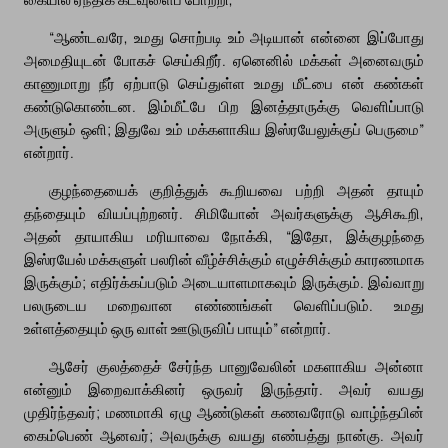
“ஆண்டவரே, உமது சொற்படி உம் அடியான் என்னை இப்போது
அமைதியுடன் போகச் செய்கிறீர். ஏனெனில் மக்கள் அனைவரும்
காணுமாறு நீர் ஏற்பாடு செய்துள்ள உமது மீட்பை என் கண்கள்
கண்டுகொண்டன. இம்மீட்பே பிற இனத்தாருக்கு வெளிப்பாடு
அருளும் ஒளி; இதுவே உம் மக்களாகிய இஸ்ரயேலுக்குப் பெருமை”
என்றார்.
குழந்தையைக் குறித்துக் கூறியவை பற்றி அதன் தாயும்
தந்தையும் வியப்புற்றனர். சிமியோன் அவர்களுக்கு ஆசிகூறி,
அதன் தாயாகிய மரியாவை நோக்கி, “இதோ, இக்குழந்தை
இஸ்ரயேல் மக்களுள் பலரின் வீழ்ச்சிக்கும் எழுச்சிக்கும் காரணமாக
இருக்கும்; எதிர்க்கப்படும் அடையாளமாகவும் இருக்கும். இவ்வாறு
பலருடைய மறைவான எண்ணங்கள் வெளிப்படும். உமது
உள்ளத்தையும் ஒரு வாள் ஊடுருவிப் பாயும்” என்றார்.
ஆசேர் குலத்தைச் சேர்ந்த பானுவேலின் மகளாகிய அன்னா
என்னும் இறைவாக்கினர் ஒருவர் இருந்தார். அவர் வயது
முதிர்ந்தவர்; மணமாகி ஏழு ஆண்டுகள் கணவரோடு வாழ்ந்தபின்
கைம்பெண் ஆனவர்; அவருக்கு வயது எண்பத்து நான்கு. அவர்