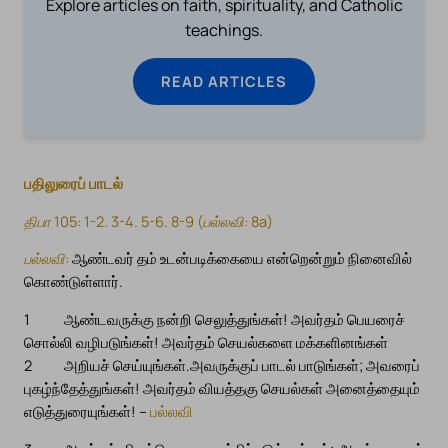
Explore articles on faith, spirituality, and Catholic
teachings.
READ ARTICLES
பதிலுரைப் பாடல்
திபா 105: 1-2. 3-4. 5-6. 8-9 (பல்லவி: 8a)
பல்லவி:
ஆண்டவர் தம் உடன்படிக்கையை என்றென்றும் நினைவில்
கொண்டுள்ளார்.
1
ஆண்டவருக்கு நன்றி செலுத்துங்கள்! அவர்தம் பெயரைச்
சொல்லி வழிபடுங்கள்! அவர்தம் செயல்களை மக்களினங்கள்
2
அறியச் செய்யுங்கள்.
அவருக்குப் பாடல் பாடுங்கள்; அவரைப்
புகழ்ந்தேத்துங்கள்! அவர்தம் வியத்தகு செயல்கள் அனைத்தையும்
எடுத்துரையுங்கள்! –
பல்லவி