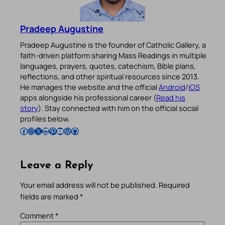
Pradeep Augustine
Pradeep Augustine is the founder of Catholic Gallery, a
faith-driven platform sharing Mass Readings in multiple
languages, prayers, quotes, catechism, Bible plans,
reflections, and other spiritual resources since 2013.
He manages the website and the official
Android
/
iOS
apps alongside his professional career (
Read his
story
). Stay connected with him on the official social
profiles below.
Follow Pradeep on Facebook
Follow Pradeep on Instagram
Follow Pradeep on X
Follow Pradeep on LinkedIn
Follow Pradeep on Pinterest
Subscribe to Pradeep’s Youtube Channel
Follow Pradeep on WordPress
Follow Pradeep on GitHub
Leave a Reply
Your email address will not be published.
Required
fields are marked
*
Comment
*