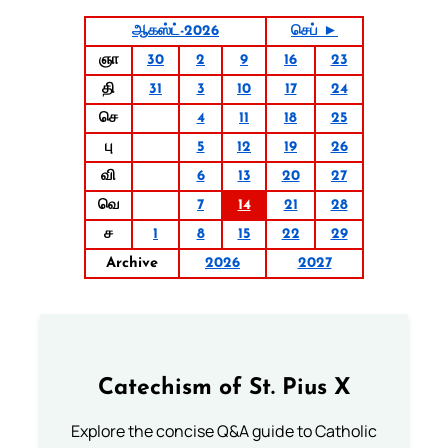
ஆகஸ்ட்-2026
செப் ►
ஞா
30
2
9
16
23
தி
31
3
10
17
24
செ
4
11
18
25
பு
5
12
19
26
வி
6
13
20
27
வெ
7
14
21
28
ச
1
8
15
22
29
Archive
2026
2027
Catechism of St. Pius X
Explore the concise Q&A guide to Catholic