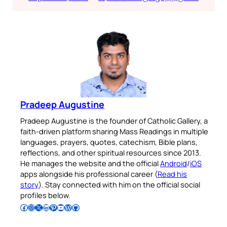
Pradeep Augustine
Pradeep Augustine is the founder of Catholic Gallery, a
faith-driven platform sharing Mass Readings in multiple
languages, prayers, quotes, catechism, Bible plans,
reflections, and other spiritual resources since 2013.
He manages the website and the official
Android
/
iOS
apps alongside his professional career (
Read his
story
). Stay connected with him on the official social
profiles below.
Follow Pradeep on Facebook
Follow Pradeep on Instagram
Follow Pradeep on X
Follow Pradeep on LinkedIn
Follow Pradeep on Pinterest
Subscribe to Pradeep’s Youtube Channel
Follow Pradeep on WordPress
Follow Pradeep on GitHub