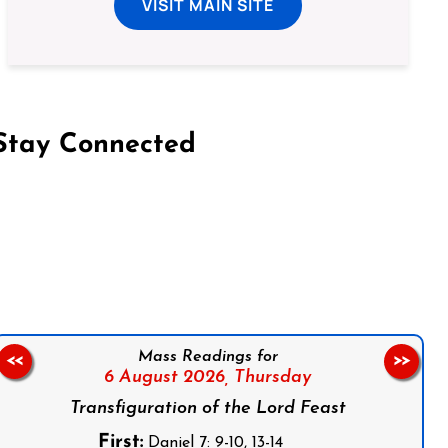
VISIT MAIN SITE
Stay Connected
on Facebook
Follow us on Instagram
Follow us on X
Subscribe to our YouTube Channel
Follow us on WhatsApp
Mass Readings for
<<
>>
6 August 2026,
Thursday
Transfiguration of the Lord Feast
First:
Daniel 7: 9-10, 13-14