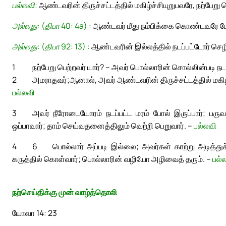
பல்லவி:
ஆண்டவரின் திருச்சட்டத்தில் மகிழ்ச்சியுறுபவரே, நற்பேறு ப
அல்லது: (திபா 40: 4a) :
ஆண்டவர் மீது நம்பிக்கை கொண்டவரே பே
அல்லது: (திபா 92: 13) :
ஆண்டவரின் இல்லத்தில் நடப்பட்டோர் செழ
1
நற்பேறு பெற்றவர் யார்? – அவர் பொல்லாரின் சொல்லின்படி ந
2
அமராதவர்;
ஆனால், அவர் ஆண்டவரின் திருச்சட்டத்தில் மகிழ்ச்
பல்லவி
3
அவர் நீரோடையோரம் நடப்பட்ட மரம் போல் இருப்பார்; பருவக
ஒப்பாவார்; தாம் செய்வதனைத்திலும் வெற்றி பெறுவார். –
பல்லவி
4
6
பொல்லார் அப்படி இல்லை; அவர்கள் காற்று அடித்துச
கருத்தில் கொள்வார்; பொல்லாரின் வழியோ அழிவைத் தரும். –
பல்
நற்செய்திக்கு முன் வாழ்த்தொலி
யோவா 14: 23