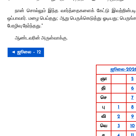
நான் சொல்லும் இந்த வார்த்தைகளைக் கேட்டு இவற்றின்படி
ஒப்பாவார். மழை பெய்தது; ஆறு பெருக்கெடுத்து ஓடியது; பெருங்
பேரழிவு நேர்ந்தது.”
ஆண்டவரின் அருள்வாக்கு.
◄ ஜூலை – 12
ஜூலை-202
ஞா
5
தி
6
செ
7
பு
1
8
வி
2
9
வெ
3
10
ச
4
11