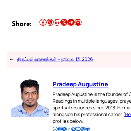
Share this article on Facebook
Share this article on WhatsApp
Share this article on LinkedIn
Share this article on X
Share this article on Telegram
Email this Article
Share:
←
திருப்பலி வாசகங்கள் – ஜூலை 13, 2026
Pradeep Augustine
Pradeep Augustine is the founder of C
Readings in multiple languages, praye
spiritual resources since 2013. He ma
alongside his professional career (
Re
profiles below.
Follow Pradeep on Facebook
Follow Pradeep on Instagram
Follow Pradeep on X
Follow Pradeep on LinkedIn
Follow Pradeep on Pinterest
Subscribe to Pradeep’s Youtube Channel
Follow Pradeep on WordPress
Follow Pradeep on GitHub