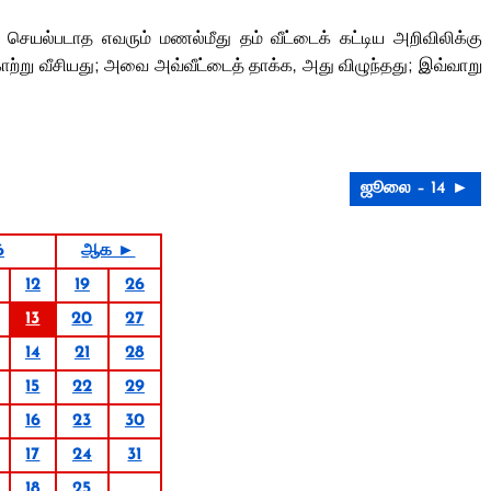
 செயல்படாத எவரும் மணல்மீது தம் வீட்டைக் கட்டிய அறிவிலிக்கு
காற்று வீசியது; அவை அவ்வீட்டைத் தாக்க, அது விழுந்தது; இவ்வாறு
ஜூலை – 14 ►
6
ஆக ►
12
19
26
13
20
27
14
21
28
15
22
29
16
23
30
17
24
31
18
25