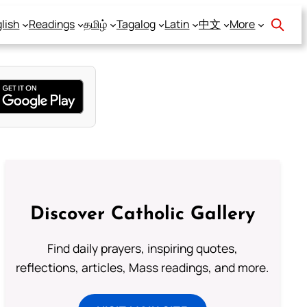
lish
Readings
தமிழ்
Tagalog
Latin
中文
More
Discover Catholic Gallery
Find daily prayers, inspiring quotes,
reflections, articles, Mass readings, and more.