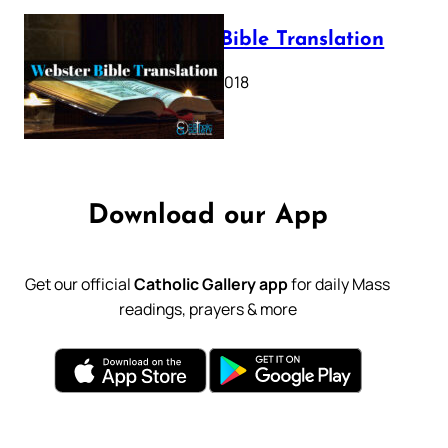
Webster Bible Translation
October 11, 2018
Download our App
Get our official
Catholic Gallery app
for daily Mass
readings, prayers & more