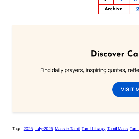
Archive
Discover Ca
Find daily prayers, inspiring quotes, ref
VISIT 
Tags:
2026
July-2026
Mass in Tamil
Tamil Liturgy
Tamil Mass
Tami