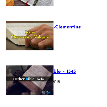
The Sixto-Clementine
Vulgate
July 12, 2025
Luther Bible – 1545
October 17, 2018