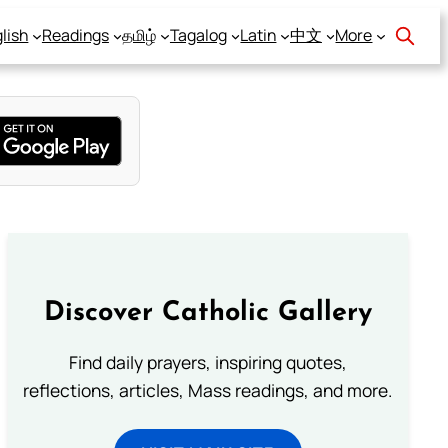
lish
Readings
தமிழ்
Tagalog
Latin
中文
More
Discover Catholic Gallery
Find daily prayers, inspiring quotes,
reflections, articles, Mass readings, and more.