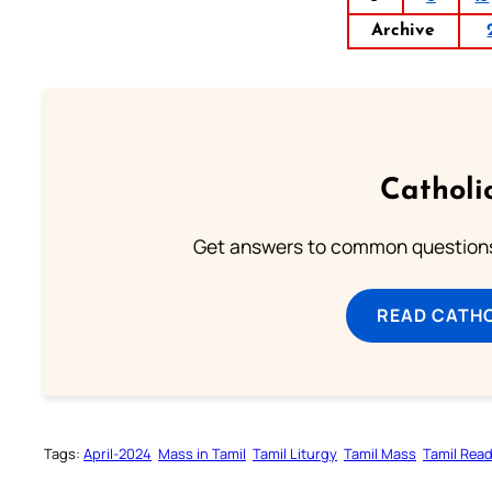
Archive
Catholi
Get answers to common questions 
READ CATH
Tags:
April-2024
Mass in Tamil
Tamil Liturgy
Tamil Mass
Tamil Rea