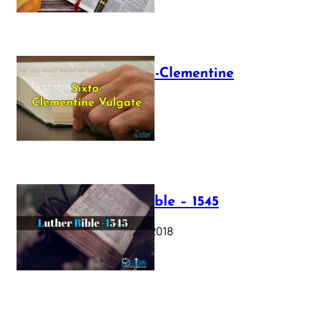
The Sixto-Clementine
Vulgate
July 12, 2025
Luther Bible – 1545
October 17, 2018