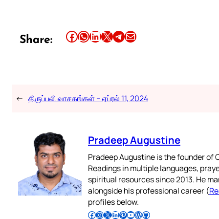
Share this article on Facebook
Share this article on WhatsApp
Share this article on LinkedIn
Share this article on X
Share this article on Telegram
Email this Article
Share:
←
திருப்பலி வாசகங்கள் – ஏப்ரல் 11, 2024
Pradeep Augustine
Pradeep Augustine is the founder of C
Readings in multiple languages, praye
spiritual resources since 2013. He ma
alongside his professional career (
Re
profiles below.
Follow Pradeep on Facebook
Follow Pradeep on Instagram
Follow Pradeep on X
Follow Pradeep on LinkedIn
Follow Pradeep on Pinterest
Subscribe to Pradeep’s Youtube Channel
Follow Pradeep on WordPress
Follow Pradeep on GitHub