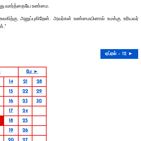
மது வார்த்தையே உண்மை.
லகிற்கு அனுப்புகிறேன். அவர்கள் உண்மையினால் உமக்கு உரியவர்
்.”
ஏப்ரல் – 12 ►
4
மே ►
14
21
28
15
22
29
16
23
30
17
24
18
25
19
26
20
27