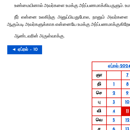
உண்மையினால் அவர்களை உமக்கு அர்ப்பணமாக்கியருளும். உ
நீர் என்னை உலகிற்கு அனுப்பியதுபோல, நானும் அவர்களை உ
ஆகும்படி அவர்களுக்காக என்னையே உமக்கு அர்ப்பணமாக்குகிறேன
ஆண்டவரின் அருள்வாக்கு.
◄ ஏப்ரல் – 10
ஏப்ரல்-202
ஞா
7
தி
1
8
செ
2
9
பு
3
10
வி
4
11
வெ
5
12
ச
6
13