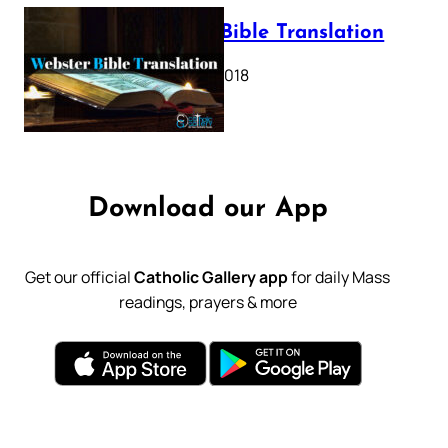
Webster Bible Translation
October 11, 2018
Download our App
Get our official
Catholic Gallery app
for daily Mass
readings, prayers & more