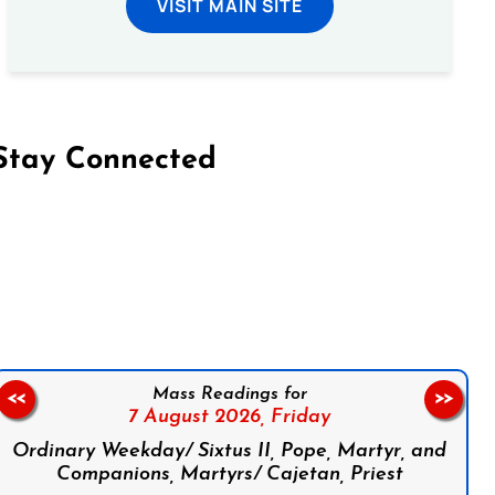
VISIT MAIN SITE
Stay Connected
on Facebook
Follow us on Instagram
Follow us on X
Subscribe to our YouTube Channel
Follow us on WhatsApp
Mass Readings for
<<
>>
7 August 2026,
Friday
Ordinary Weekday/ Sixtus II, Pope, Martyr, and
Companions, Martyrs/ Cajetan, Priest