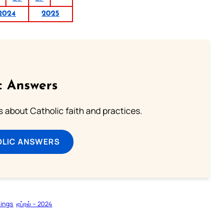
2024
2025
c Answers
about Catholic faith and practices.
OLIC ANSWERS
dings
ஏப்ரல் – 2024