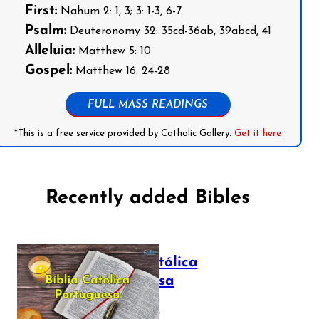
First:
Nahum 2: 1, 3; 3: 1-3, 6-7
Psalm:
Deuteronomy 32: 35cd-36ab, 39abcd, 41
Alleluia:
Matthew 5: 10
Gospel:
Matthew 16: 24-28
FULL MASS READINGS
*This is a free service provided by Catholic Gallery.
Get it here
Recently added Bibles
Bíblia Católica
Portuguesa
July 16, 2025