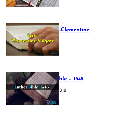
The Sixto-Clementine
Vulgate
July 12, 2025
Luther Bible – 1545
October 17, 2018