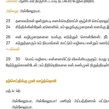
பல்லவி:
ஆண்டவர் திருச்சட்டப்படி நடப்போர் பேறுபெற்றோர்.
அல்லது:
அல்லேலூயா.
23
தலைவர்கள் ஒன்றுகூடி எனக்கெதிராய்ச் சூழ்ச்சி செய்தாலு
24
சிந்திக்கின்றேன்.
ஏனெனில், உம் ஒழுங்குமுறைகள் எனக்கு
26
என் வழிமுறைகளை உமக்கு எடுத்துச் சொன்னேன்; நீர் 
27
கற்றுத்தாரும்.
உம் நியமங்கள் காட்டும் வழியை என்றும் உணர்
–
பல்லவி
29
30
பொய் வழியை என்னைவிட்டு விலக்கியருளும்; உமது திர
தேர்ந்துகொண்டேன்; உம் நீதிநெறிகளை என் கண்முன் நிறுத்தியுள்
நற்செய்திக்கு முன் வாழ்த்தொலி
மத் 4: 4b
அல்லேலூயா, அல்லேலூயா! மனிதர் அப்பத்தினால் மட்டும
அல்லேலூயா.