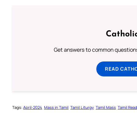
Catholi
Get answers to common questions 
READ CATH
Tags:
April-2024
Mass in Tamil
Tamil Liturgy
Tamil Mass
Tamil Rea