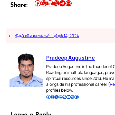
Share this article on Facebook
Share this article on WhatsApp
Share this article on LinkedIn
Share this article on X
Share this article on Telegram
Email this Article
Share:
←
திருப்பலி வாசகங்கள் – ஏப்ரல் 14, 2024
Pradeep Augustine
Pradeep Augustine is the founder of C
Readings in multiple languages, praye
spiritual resources since 2013. He ma
alongside his professional career (
Re
profiles below.
Follow Pradeep on Facebook
Follow Pradeep on Instagram
Follow Pradeep on X
Follow Pradeep on LinkedIn
Follow Pradeep on Pinterest
Subscribe to Pradeep’s Youtube Channel
Follow Pradeep on WordPress
Follow Pradeep on GitHub
Leave a Reply