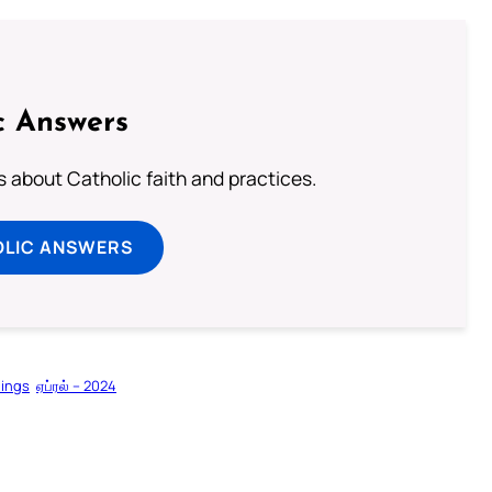
c Answers
about Catholic faith and practices.
OLIC ANSWERS
dings
ஏப்ரல் – 2024