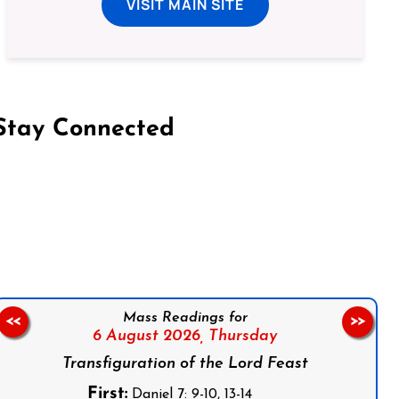
VISIT MAIN SITE
Stay Connected
on Facebook
Follow us on Instagram
Follow us on X
Subscribe to our YouTube Channel
Follow us on WhatsApp
Mass Readings for
<<
>>
6 August 2026,
Thursday
Transfiguration of the Lord Feast
First:
Daniel 7: 9-10, 13-14