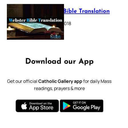
Webster Bible Translation
October 11, 2018
Download our App
Get our official
Catholic Gallery app
for daily Mass
readings, prayers & more