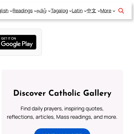
lish
Readings
தமிழ்
Tagalog
Latin
中文
More
Discover Catholic Gallery
Find daily prayers, inspiring quotes,
reflections, articles, Mass readings, and more.