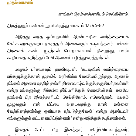
முதல் வாசகம்
நாங்கள் பிற இனத்தாரிடம் செல்கிறோம்.
திருத்தூதர் பணிகள் நூலிலிருந்து வாசகம் 13: 44-52
அடுத்து வந்த ஓய்வுநாளில் ஆண்டவரின் வார்த்தையைக்
கேட்க ஏறக்குறைய நகரத்தார் அனைவரும் கூடிவந்தனர். மக்கள்
திரளைக் கண்ட யூதர்கள் பொறாமையால் நிறைந்து, பவுல்
கூறியதை எதிர்த்துப் பேசி அவரைப் பழித்துரைத்தார்கள்.
பவுலும் பர்னபாவும் துணிவுடன், “கடவுளின் வார்த்தையை
உங்களுக்குத்தான் முதலில் அறிவிக்க வேண்டியிருந்தது. ஆனால்
நீங்கள் அதனை உதறித் தள்ளி நிலைவாழ்வுக்குத் தகுதியற்றவர்கள்
என்று உங்களுக்கு நீங்களே தீர்ப்பளித்துக் கொண்டீர்கள். எனவே
நாங்கள் பிற இனத்தாரிடம் செல்கிறோம். ஏனென்றால், ‘உலகம்
முழுவதும் என் மீட்பை அடைவதற்கு நான் உன்னை
வேற்றினத்தார்க்கு ஒளியாக ஏற்படுத்துவேன்’ என்று ஆண்டவர்
எங்களுக்குக் கட்டளையிட்டுள்ளார்” என்று எடுத்துக் கூறினார்கள்.
இதைக் கேட்ட பிற இனத்தார் மகிழ்ச்சியடைந்தனர்;