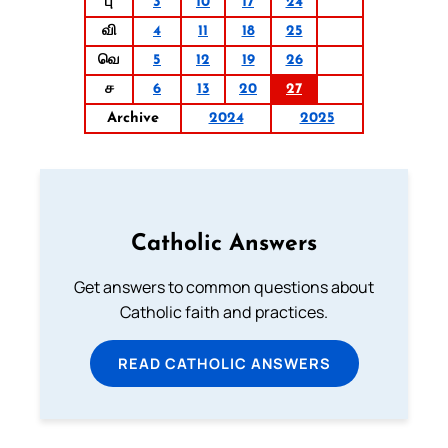
பு
3
10
17
24
வி
4
11
18
25
வெ
5
12
19
26
ச
6
13
20
27
Archive
2024
2025
Catholic Answers
Get answers to common questions about
Catholic faith and practices.
READ CATHOLIC ANSWERS