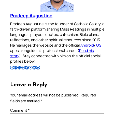
Pradeep Augustine
Pradeep Augustine is the founder of Catholic Gallery, a
faith-driven platform sharing Mass Readings in multiple
languages, prayers, quotes, catechism, Bible plans,
reflections, and other spiritual resources since 2013.
He manages the website and the official
Android
/
iOS
apps alongside his professional career (
Read his
story
). Stay connected with him on the official social
profiles below.
Follow Pradeep on Facebook
Follow Pradeep on Instagram
Follow Pradeep on X
Follow Pradeep on LinkedIn
Follow Pradeep on Pinterest
Subscribe to Pradeep’s Youtube Channel
Follow Pradeep on WordPress
Follow Pradeep on GitHub
Leave a Reply
Your email address will not be published.
Required
fields are marked
*
Comment
*