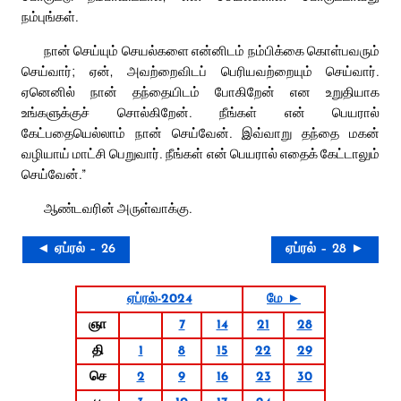
நம்புங்கள்.
நான் செய்யும் செயல்களை என்னிடம் நம்பிக்கை கொள்பவரும்
செய்வார்; ஏன், அவற்றைவிடப் பெரியவற்றையும் செய்வார்.
ஏனெனில் நான் தந்தையிடம் போகிறேன் என உறுதியாக
உங்களுக்குச் சொல்கிறேன். நீங்கள் என் பெயரால்
கேட்பதையெல்லாம் நான் செய்வேன். இவ்வாறு தந்தை மகன்
வழியாய் மாட்சி பெறுவார். நீங்கள் என் பெயரால் எதைக் கேட்டாலும்
செய்வேன்.”
ஆண்டவரின் அருள்வாக்கு.
◄ ஏப்ரல் – 26
ஏப்ரல் – 28 ►
ஏப்ரல்-2024
மே ►
ஞா
7
14
21
28
தி
1
8
15
22
29
செ
2
9
16
23
30