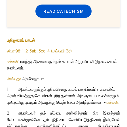
READ CATECHISM
பதிலுரைப் பாடல்
திபா 98: 1. 2-3ab. 3cd-4 (பல்லவி: 3c)
பல்லவி:
மாந்தர் அனைவரும் நம் கடவுள் அருளிய விடுதலையைக்
கண்டனர்.
அல்லது:
அல்லேலூயா.
1
ஆண்டவருக்குப் புதியதொரு பாடல் பாடுங்கள்; ஏனெனில்,
அவர் வியத்தகு செயல்கள் புரிந்துள்ளார். அவருடைய வலக்கரமும்
புனிதமிகு புயமும் அவருக்கு வெற்றியை அளித்துள்ளன. –
பல்லவி
2
ஆண்டவர் தம் மீட்பை அறிவித்தார்; பிற இனத்தார்
3ab
கண்முன்னே தம் நீதியை வெளிப்படுத்தினார்.
இஸ்ரயேல்
வீட்டாருக்கு வாக்களிக்கப்பட்ட தமது பேரன்பையும்