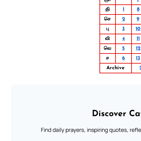
தி
1
8
செ
2
9
பு
3
10
வி
4
11
வெ
5
12
ச
6
13
Archive
Discover Ca
Find daily prayers, inspiring quotes, ref