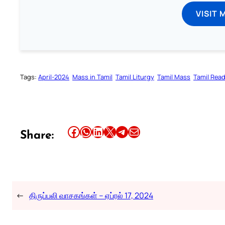
VISIT 
Tags:
April-2024
Mass in Tamil
Tamil Liturgy
Tamil Mass
Tamil Rea
Share this article on Facebook
Share this article on WhatsApp
Share this article on LinkedIn
Share this article on X
Share this article on Telegram
Email this Article
Share:
←
திருப்பலி வாசகங்கள் – ஏப்ரல் 17, 2024