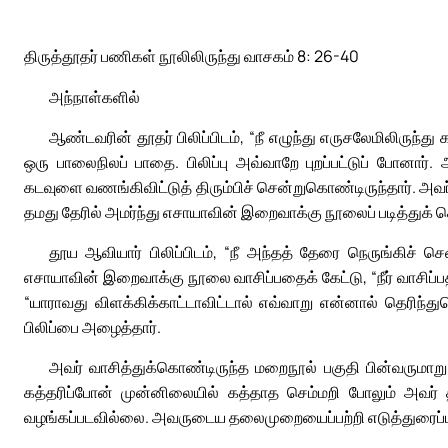
திருத்தூதர் பணிகள் நூலிலிருந்து வாசகம் 8: 26-40
அந்நாள்களில்
ஆண்டவரின் தூதர் பிலிப்பிடம், “நீ எழுந்து எருசலேமிலிருந்து
ஒரு பாலைநிலப் பாதை. பிலிப்பு அவ்வாறே புறப்பட்டுப் போனார
கடவுளை வணங்கிவிட்டுத் திரும்பிச் சென்றுகொண்டிருந்தார். அவர
தமது தேரில் அமர்ந்து எசாயாவின் இறைவாக்கு நூலைப் படித்துக் க
தூய ஆவியார் பிலிப்பிடம், “நீ அந்தத் தேரை நெருங்கிச் ச
எசாயாவின் இறைவாக்கு நூலை வாசிப்பதைக் கேட்டு, “நீர் வாசிப்பத
“யாராவது விளக்கிக்காட்டாவிட்டால் எவ்வாறு என்னால் தெரிந்த
பிலிப்பை அழைத்தார்.
அவர் வாசித்துக்கொண்டிருந்த மறைநூல் பகுதி பின்வருமாறு: “
கத்தரிப்போன் முன்னிலையில் கத்தாத செம்மறி போலும் அவர் தம
வழங்கப்படவில்லை. அவருடைய தலைமுறையைப்பற்றி எடுத்துரைப்பவ