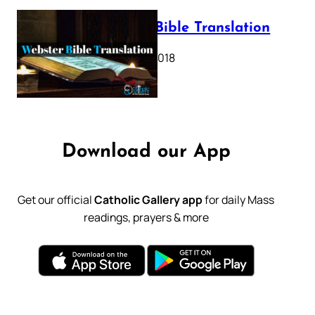
Webster Bible Translation
October 11, 2018
Download our App
Get our official
Catholic Gallery app
for daily Mass
readings, prayers & more