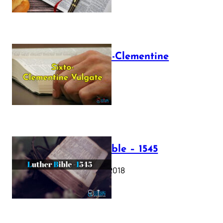
The Sixto-Clementine
Vulgate
July 12, 2025
Luther Bible – 1545
October 17, 2018