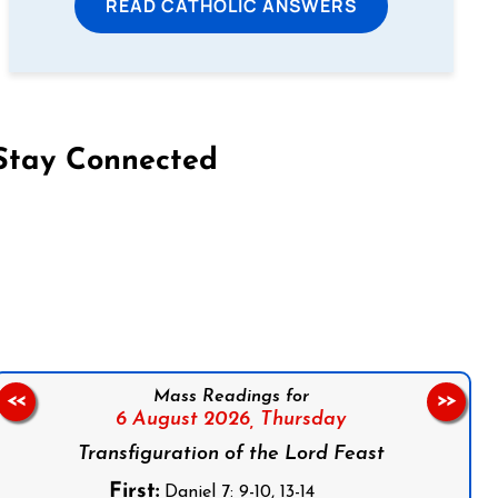
READ CATHOLIC ANSWERS
Stay Connected
on Facebook
Follow us on Instagram
Follow us on X
Subscribe to our YouTube Channel
Follow us on WhatsApp
Mass Readings for
<<
>>
6 August 2026,
Thursday
Transfiguration of the Lord Feast
First:
Daniel 7: 9-10, 13-14