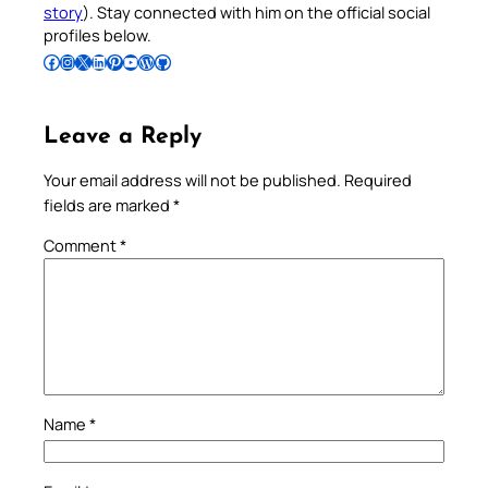
story
). Stay connected with him on the official social
profiles below.
Follow Pradeep on Facebook
Follow Pradeep on Instagram
Follow Pradeep on X
Follow Pradeep on LinkedIn
Follow Pradeep on Pinterest
Subscribe to Pradeep’s Youtube Channel
Follow Pradeep on WordPress
Follow Pradeep on GitHub
Leave a Reply
Your email address will not be published.
Required
fields are marked
*
Comment
*
Name
*