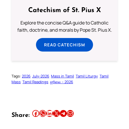
Catechism of St. Pius X
Explore the concise Q&A guide to Catholic
faith, doctrine, and morals by Pope St. Pius X.
READ CATECHISM
Tags:
2026
July-2026
Mass in Tamil
Tamil Liturgy
Tamil
Mass
Tamil Readings
ஜூலை – 2026
Share this article on Facebook
Share this article on WhatsApp
Share this article on LinkedIn
Share this article on X
Share this article on Telegram
Email this Article
Share: