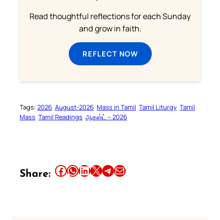
Read thoughtful reflections for each Sunday
and grow in faith.
REFLECT NOW
Tags:
2026
August-2026
Mass in Tamil
Tamil Liturgy
Tamil
Mass
Tamil Readings
ஆகஸ்ட் – 2026
Share this article on Facebook
Share this article on WhatsApp
Share this article on LinkedIn
Share this article on X
Share this article on Telegram
Email this Article
Share: