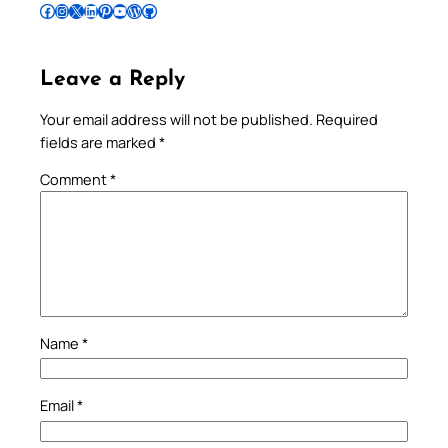
Follow Pradeep on Facebook
Follow Pradeep on Instagram
Follow Pradeep on X
Follow Pradeep on LinkedIn
Follow Pradeep on Pinterest
Subscribe to Pradeep’s Youtube Channel
Follow Pradeep on WordPress
Follow Pradeep on GitHub
Leave a Reply
Your email address will not be published.
Required
fields are marked
*
Comment
*
Name
*
Email
*