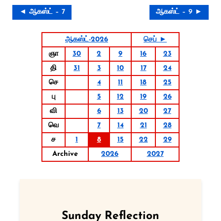
◄ ஆகஸ்ட் – 7
ஆகஸ்ட் – 9 ►
ஆகஸ்ட்-2026
செப் ►
ஞா
30
2
9
16
23
தி
31
3
10
17
24
செ
4
11
18
25
பு
5
12
19
26
வி
6
13
20
27
வெ
7
14
21
28
ச
1
8
15
22
29
Archive
2026
2027
Sunday Reflection