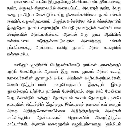
நான் உங்களிடையே இருந்தபோது மெசியாவாகிய இயேசுவைத்
தவிர, அதுவும் சிலுவையில் அறையப்பட்ட அவரைத் தவிர, வேறு
எதையும் அறிய வேண்டும் என்று நினைக்கவில்லை. நான் உங்கள்
நடுவில், வலுவற்றவனாய், மிகுந்த அச்சத்தோடும் நடுக்கத்தோடும்
இருந்தேன். நான் பறைசாற்றிய செய்தி ஞானத்தின் கவர்ச்சியான
சொற்களில் அமையவில்லை. ஆனால் அது தூய ஆவியின்
வல்லமையை எடுத்துக்காட்டுவதாக அமைந்தது. உங்கள்
நம்பிக்கைக்கு அடிப்படை மனித ஞானம் அல்ல, கடவுளின்
வல்லமையே.
எனினும் முதிர்ச்சி பெற்றவர்களோடு நாங்கள் ஞானத்தைப்
பற்றிப் பேசுகிறோம். ஆனால் இது உலக ஞானம் அல்ல; உலகத்
தலைவர்களின் ஞானமும் அல்ல. அவர்கள் அழிவுக்குரியவர்கள்.
வெளிப்படுத்தப்படாமல் மறைபொருளாய் இருக்கும் இறை
ஞானத்தைப் பற்றியே நாங்கள் பேசுகிறோம். அது நாம் மேன்மை
பெற வேண்டும் என்னும் நோக்குடன் உலகம் தோன்றும் முன்பே
கடவுளின் திட்டத்தில் இருந்தது. இவ்வுலகத் தலைவர்கள் எவரும்
அதை அறிந்துகொள்ளவில்லை. அறிந்திருந்தால், அவர்கள்
மாட்சிக்குரிய ஆண்டவரைச் சிலுவையில் அறைந்திருக்க
மாட்டார்கள். ஆனால் மறைநூலில் எழுதியுள்ளவாறு, “தம்மிடம்