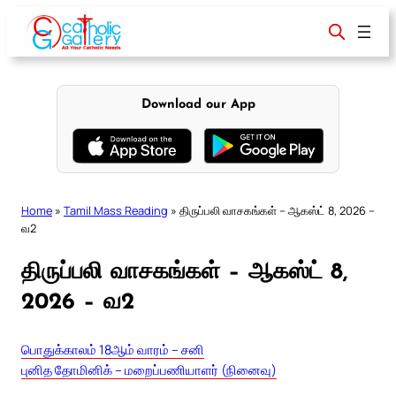
Skip
to
content
Download our App
Home
»
Tamil Mass Reading
»
திருப்பலி வாசகங்கள் – ஆகஸ்ட் 8, 2026 –
வ2
திருப்பலி வாசகங்கள் – ஆகஸ்ட் 8,
2026 – வ2
பொதுக்காலம் 18ஆம் வாரம் – சனி
புனித தோமினிக் – மறைப்பணியாளர் (நினைவு)