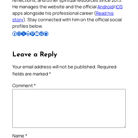
He manages the website and the official
Android
/
iOS
apps alongside his professional career (
Read his
story
). Stay connected with him on the official social
profiles below.
Follow Pradeep on Facebook
Follow Pradeep on Instagram
Follow Pradeep on X
Follow Pradeep on LinkedIn
Follow Pradeep on Pinterest
Subscribe to Pradeep’s Youtube Channel
Follow Pradeep on WordPress
Follow Pradeep on GitHub
Leave a Reply
Your email address will not be published.
Required
fields are marked
*
Comment
*
Name
*