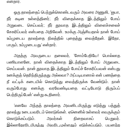
என்றார்.
ஒரு தாலந்தைப் பெற்றுக்கொண்டவரும் அவரை அணுகி, ‘ஐயா,
நீர் கடின உள்ளத்தினர்; நீர் விதைக்காத இடத்திலும் போய்
அறுவடை செய்பவர்; நீர் தூவாத இடத்திலும் விளைச்சலைச்
சேகரிப்பவர் என்பதை அறிவேன். உமக்கு அஞ்சியதால் நான் போய்
உம்முடைய தாலந்தை நிலத்தில் புதைத்து வைத்தேன். இதோ,
பாரும், உம்முடையது’ என்றார்.
அதற்கு அவருடைய தலைவர், ‘சோம்பேறியே! பொல்லாத
பணியாளனே, நான் விதைக்காத இடத்திலும் போய் அறுவடை
செய்பவன். நான் தூவாத இடத்திலும் போய்ச் சேகரிப்பவன் என்பது
உனக்குத் தெரிந்திருந்தது அல்லவா? அப்படியானால் என் பணத்தை
நீ வட்டிக் கடையில் கொடுத்து வைத்திருக்க வேண்டும். நான்
வரும்போது எனக்கு வரவேண்டியதை வட்டியோடு திரும்பப்
பெற்றிருப்பேன்’ என்று கூறினார்.
‘எனவே அந்தத் தாலந்தை அவனிடமிருந்து எடுத்து பத்துத்
தாலந்து உடையவரிடம் கொடுங்கள். ஏனெனில் உள்ளவர் எவருக்கும்
கொடுக்கப்படும். அவர்கள் நிறைவாகப் பெறுவர்.
இல்லாதோரிடமிருந்து அவரிடமுள்ளதும் எடுக்கப்படும். பயனற்ற