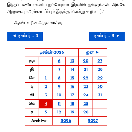
இந்தப் பணியாளைப் புறம்பேயுள்ள இருளில் தள்ளுங்கள். அங்கே
அழுகையும் அங்கலாய்ப்பும் இருக்கும்’ என்று கூறினார்.”
ஆண்டவரின் அருள்வாக்கு.
◄ டிசம்பர் – 3
டிசம்பர் – 5 ►
டிசம்பர்-2026
ஜன ►
ஞா
6
13
20
27
தி
7
14
21
28
செ
1
8
15
22
29
பு
2
9
16
23
30
வி
3
10
17
24
31
வெ
4
11
18
25
ச
5
12
19
26
Archive
2026
2027