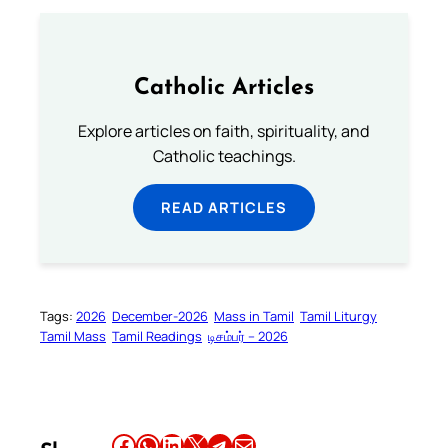
Catholic Articles
Explore articles on faith, spirituality, and
Catholic teachings.
READ ARTICLES
Tags:
2026
December-2026
Mass in Tamil
Tamil Liturgy
Tamil Mass
Tamil Readings
டிசம்பர் – 2026
Share this article on Facebook
Share this article on WhatsApp
Share this article on LinkedIn
Share this article on X
Share this article on Telegram
Email this Article