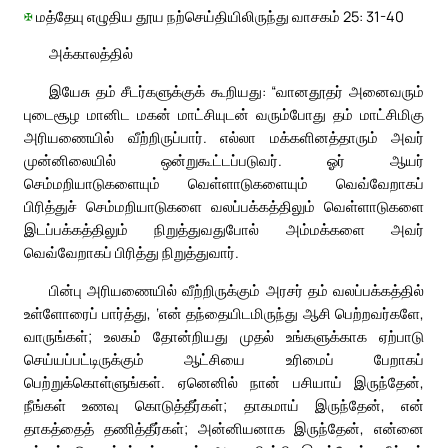
✠
மத்தேயு எழுதிய தூய நற்செய்தியிலிருந்து வாசகம் 25: 31-40
அக்காலத்தில்
இயேசு தம் சீடர்களுக்குக் கூறியது: “வானதூதர் அனைவரும்
புடைசூழ மானிட மகன் மாட்சியுடன் வரும்போது தம் மாட்சிமிகு
அரியணையில் வீற்றிருப்பார். எல்லா மக்களினத்தாரும் அவர்
முன்னிலையில் ஒன்றுகூட்டப்படுவர். ஓர் ஆயர்
செம்மறியாடுகளையும் வெள்ளாடுகளையும் வெவ்வேறாகப்
பிரித்துச் செம்மறியாடுகளை வலப்பக்கத்திலும் வெள்ளாடுகளை
இடப்பக்கத்திலும் நிறுத்துவதுபோல் அம்மக்களை அவர்
வெவ்வேறாகப் பிரித்து நிறுத்துவார்.
பின்பு அரியணையில் வீற்றிருக்கும் அரசர் தம் வலப்பக்கத்தில்
உள்ளோரைப் பார்த்து, ‘என் தந்தையிடமிருந்து ஆசி பெற்றவர்களே,
வாருங்கள்; உலகம் தோன்றியது முதல் உங்களுக்காக ஏற்பாடு
செய்யப்பட்டிருக்கும் ஆட்சியை உரிமைப் பேறாகப்
பெற்றுக்கொள்ளுங்கள். ஏனெனில் நான் பசியாய் இருந்தேன்,
நீங்கள் உணவு கொடுத்தீர்கள்; தாகமாய் இருந்தேன், என்
தாகத்தைத் தணித்தீர்கள்; அன்னியனாக இருந்தேன், என்னை