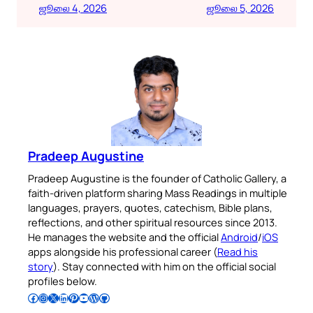
ஜூலை 4, 2026
ஜூலை 5, 2026
Pradeep Augustine
Pradeep Augustine is the founder of Catholic Gallery, a
faith-driven platform sharing Mass Readings in multiple
languages, prayers, quotes, catechism, Bible plans,
reflections, and other spiritual resources since 2013.
He manages the website and the official
Android
/
iOS
apps alongside his professional career (
Read his
story
). Stay connected with him on the official social
profiles below.
Follow Pradeep on Facebook
Follow Pradeep on Instagram
Follow Pradeep on X
Follow Pradeep on LinkedIn
Follow Pradeep on Pinterest
Subscribe to Pradeep’s Youtube Channel
Follow Pradeep on WordPress
Follow Pradeep on GitHub