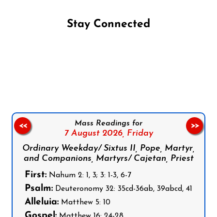
Stay Connected
Follow us on Facebook
Follow us on Instagram
Follow us on X
Subscribe to our YouTube Channel
Follow us on WhatsApp
Mass Readings for
<<
>>
7 August 2026,
Friday
Ordinary Weekday/ Sixtus II, Pope, Martyr,
and Companions, Martyrs/ Cajetan, Priest
First:
Nahum 2: 1, 3; 3: 1-3, 6-7
Psalm:
Deuteronomy 32: 35cd-36ab, 39abcd, 41
Alleluia:
Matthew 5: 10
Gospel:
Matthew 16: 24-28