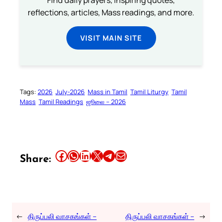
Find daily prayers, inspiring quotes,
reflections, articles, Mass readings, and more.
VISIT MAIN SITE
Tags:
2026
July-2026
Mass in Tamil
Tamil Liturgy
Tamil
Mass
Tamil Readings
ஜூலை – 2026
Share this article on Facebook
Share this article on WhatsApp
Share this article on LinkedIn
Share this article on X
Share this article on Telegram
Email this Article
Share:
←
திருப்பலி வாசகங்கள் –
திருப்பலி வாசகங்கள் –
→