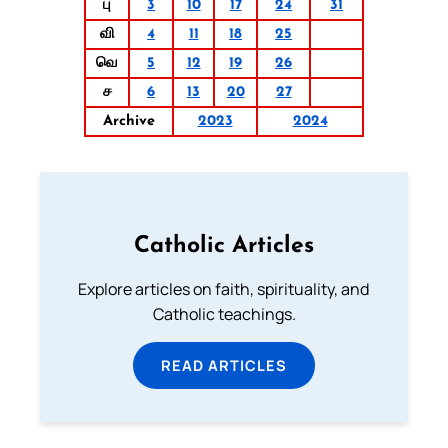
பு
3
10
17
24
31
வி
4
11
18
25
வெ
5
12
19
26
ச
6
13
20
27
Archive
2023
2024
Catholic Articles
Explore articles on faith, spirituality, and
Catholic teachings.
READ ARTICLES