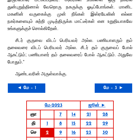
துன்புறுத்தினால் வேறொரு நகருக்கு ஓடிப்போங்கள். மானிட
மகனின் வருகைக்கு முன் நீங்கள் இஸ்ரயேலின் எல்லா
நகர்களையும் சுற்றி முடித்திருக்க மாட்டீர்கள் என உறுதியாகவே
உங்களுக்குச் சொல்கிறேன்.
சீடர் குருவை விடப் பெரியவர் அல்ல. பணியாளரும் தம்
தலைவரை விடப் பெரியவர் அல்ல. சீடர் தம் குருவைப் போல்
ஆகட்டும்; பணியாளர் தம் தலைவரைப் போல் ஆகட்டும். அதுவே
போதும்.”
ஆண்டவரின் அருள்வாக்கு.
◄ மே – 1
மே – 3 ►
மே-2023
ஜூன் ►
ஞா
7
14
21
28
தி
1
8
15
22
29
செ
2
9
16
23
30