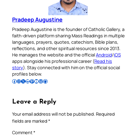
Pradeep Augustine
Pradeep Augustine is the founder of Catholic Gallery, a
faith-driven platform sharing Mass Readings in multiple
languages, prayers, quotes, catechism, Bible plans,
reflections, and other spiritual resources since 2013.
He manages the website and the official
Android
/
iOS
apps alongside his professional career (
Read his
story
). Stay connected with him on the official social
profiles below.
Follow Pradeep on Facebook
Follow Pradeep on Instagram
Follow Pradeep on X
Follow Pradeep on LinkedIn
Follow Pradeep on Pinterest
Subscribe to Pradeep’s Youtube Channel
Follow Pradeep on WordPress
Follow Pradeep on GitHub
Leave a Reply
Your email address will not be published.
Required
fields are marked
*
Comment
*