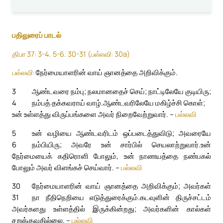
பதிலுரைப் பாடல்
திபா 37: 3-4. 5-6. 30-31 (பல்லவி: 30a)
பல்லவி:
நேர்மையாளரின் வாய் ஞானத்தை அறிவிக்கும்.
3
ஆண்டவரை நம்பு; நலமானதைச் செய்; நாட்டிலேயே குடியிரு;
4
நம்பத் தக்கவராய் வாழ்.
ஆண்டவரிலேயே மகிழ்ச்சி கொள்;
உன் உள்ளத்து விருப்பங்களை அவர் நிறைவேற்றுவார். –
பல்லவி
5
உன் வழியை ஆண்டவரிடம் ஒப்படைத்துவிடு; அவரையே
6
நம்பியிரு; அவரே உன் சார்பில் செயலாற்றுவார்.
உன்
நேர்மையைக் கதிரொளி போலும், உன் நாணயத்தை நண்பகல்
போலும் அவர் விளங்கச் செய்வார். –
பல்லவி
30
நேர்மையாளரின் வாய் ஞானத்தை அறிவிக்கும்; அவர்கள்
31
நா நீதிநெறியை எடுத்துரைக்கும்.
கடவுளின் திருச்சட்டம்
அவர்களது உள்ளத்தில் இருக்கின்றது; அவர்களின் கால்கள்
சறுக்குவதில்லை. –
பல்லவி