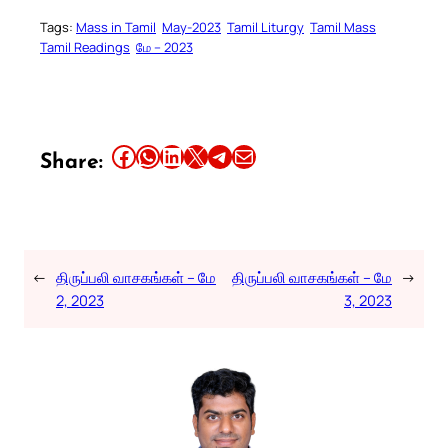
Tags:
Mass in Tamil
May-2023
Tamil Liturgy
Tamil Mass
Tamil Readings
மே – 2023
Share this article on Facebook
Share this article on WhatsApp
Share this article on LinkedIn
Share this article on X
Share this article on Telegram
Email this Article
Share:
←
திருப்பலி வாசகங்கள் – மே
திருப்பலி வாசகங்கள் – மே
→
2, 2023
3, 2023