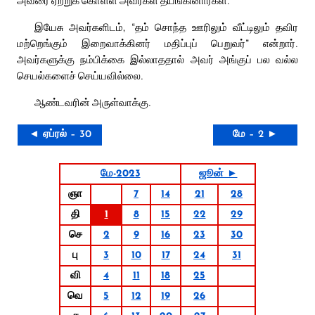
இயேசு அவர்களிடம், “தம் சொந்த ஊரிலும் வீட்டிலும் தவிர
மற்றெங்கும் இறைவாக்கினர் மதிப்புப் பெறுவர்” என்றார்.
அவர்களுக்கு நம்பிக்கை இல்லாததால் அவர் அங்குப் பல வல்ல
செயல்களைச் செய்யவில்லை.
ஆண்டவரின் அருள்வாக்கு.
◄ ஏப்ரல் – 30
மே – 2 ►
மே-2023
ஜூன் ►
ஞா
7
14
21
28
தி
1
8
15
22
29
செ
2
9
16
23
30
பு
3
10
17
24
31
வி
4
11
18
25
வெ
5
12
19
26