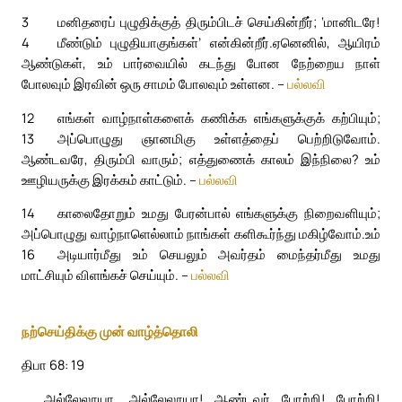
3
மனிதரைப் புழுதிக்குத் திரும்பிடச் செய்கின்றீர்; ‘மானிடரே!
4
மீண்டும் புழுதியாகுங்கள்’ என்கின்றீர்.
ஏனெனில், ஆயிரம்
ஆண்டுகள், உம் பார்வையில் கடந்து போன நேற்றைய நாள்
போலவும் இரவின் ஒரு சாமம் போலவும் உள்ளன. –
பல்லவி
12
எங்கள் வாழ்நாள்களைக் கணிக்க எங்களுக்குக் கற்பியும்;
13
அப்பொழுது ஞானமிகு உள்ளத்தைப் பெற்றிடுவோம்.
ஆண்டவரே, திரும்பி வாரும்; எத்துணைக் காலம் இந்நிலை? உம்
ஊழியருக்கு இரக்கம் காட்டும். –
பல்லவி
14
காலைதோறும் உமது பேரன்பால் எங்களுக்கு நிறைவளியும்;
அப்பொழுது வாழ்நாளெல்லாம் நாங்கள் களிகூர்ந்து மகிழ்வோம்.
உம்
16
அடியார்மீது உம் செயலும் அவர்தம் மைந்தர்மீது உமது
மாட்சியும் விளங்கச் செய்யும். –
பல்லவி
நற்செய்திக்கு முன் வாழ்த்தொலி
திபா 68: 19
அல்லேலூயா, அல்லேலூயா! ஆண்டவர் போற்றி! போற்றி!