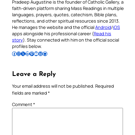
Pradeep Augustine is the founder of Catholic Gallery, a
faith-driven platform sharing Mass Readings in multiple
languages, prayers, quotes, catechism, Bible plans,
reflections, and other spiritual resources since 2013.
He manages the website and the official
Android
/
iOS
apps alongside his professional career (
Read his
story
). Stay connected with him on the official social
profiles below.
Follow Pradeep on Facebook
Follow Pradeep on Instagram
Follow Pradeep on X
Follow Pradeep on LinkedIn
Follow Pradeep on Pinterest
Subscribe to Pradeep’s Youtube Channel
Follow Pradeep on WordPress
Follow Pradeep on GitHub
Leave a Reply
Your email address will not be published.
Required
fields are marked
*
Comment
*