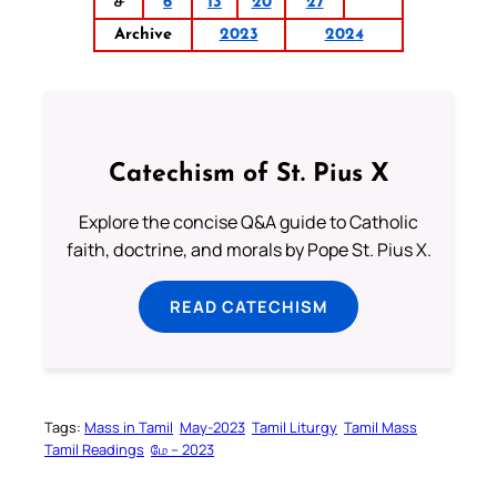
ச
6
13
20
27
Archive
2023
2024
Catechism of St. Pius X
Explore the concise Q&A guide to Catholic
faith, doctrine, and morals by Pope St. Pius X.
READ CATECHISM
Tags:
Mass in Tamil
May-2023
Tamil Liturgy
Tamil Mass
Tamil Readings
மே – 2023