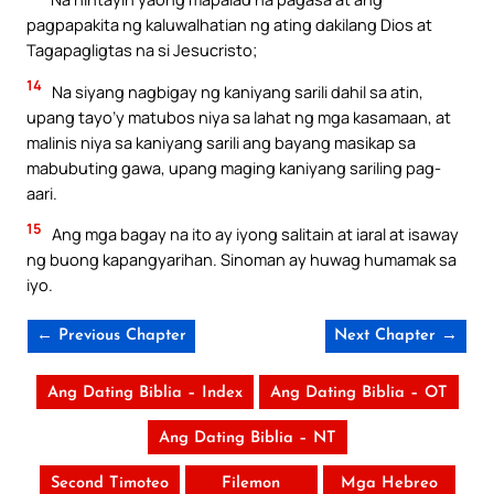
pagpapakita ng kaluwalhatian ng ating dakilang Dios at
Tagapagligtas na si Jesucristo;
14
Na siyang nagbigay ng kaniyang sarili dahil sa atin,
upang tayo’y matubos niya sa lahat ng mga kasamaan, at
malinis niya sa kaniyang sarili ang bayang masikap sa
mabubuting gawa, upang maging kaniyang sariling pag-
aari.
15
Ang mga bagay na ito ay iyong salitain at iaral at isaway
ng buong kapangyarihan. Sinoman ay huwag humamak sa
iyo.
← Previous Chapter
Next Chapter →
Ang Dating Biblia – Index
Ang Dating Biblia – OT
Ang Dating Biblia – NT
Second Timoteo
Filemon
Mga Hebreo