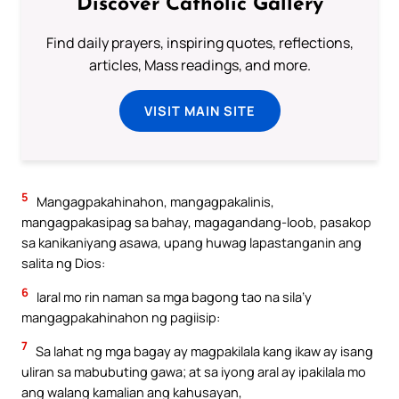
Discover Catholic Gallery
Find daily prayers, inspiring quotes, reflections,
articles, Mass readings, and more.
VISIT MAIN SITE
5
Mangagpakahinahon, mangagpakalinis,
mangagpakasipag sa bahay, magagandang-loob, pasakop
sa kanikaniyang asawa, upang huwag lapastanganin ang
salita ng Dios:
6
Iaral mo rin naman sa mga bagong tao na sila’y
mangagpakahinahon ng pagiisip:
7
Sa lahat ng mga bagay ay magpakilala kang ikaw ay isang
uliran sa mabubuting gawa; at sa iyong aral ay ipakilala mo
ang walang kamalian ang kahusayan,