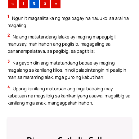
«
1
2
3
»
1
Nguni’t magsalita ka ng mga bagay na nauukol sa aral na
magaling:
2
Na ang matatandang lalake ay maging mapagpigil,
mahusay, mahinahon ang pagiisip, magagaling sa
pananampalataya, sa pagibig, sa pagtitiis:
3
Na gayon din ang matatandang babae ay maging
magalang sa kanilang kilos, hindi palabintangin ni paalipin
man sa maraming alak, mga guro ng kabutihan;
4
Upang kanilang maturuan ang mga babaing may
kabataan na magsiibig sa kanikaniyang asawa, magsiibig sa
kanilang mga anak, mangagpakahinahon,