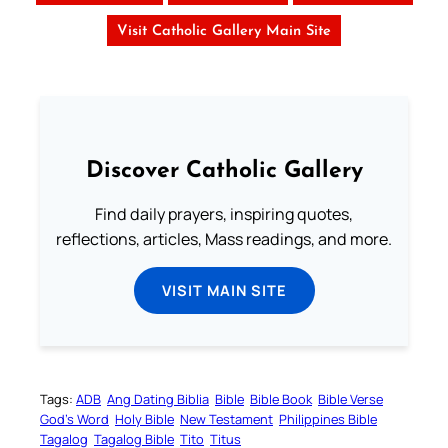
Visit Catholic Gallery Main Site
Discover Catholic Gallery
Find daily prayers, inspiring quotes,
reflections, articles, Mass readings, and more.
VISIT MAIN SITE
Tags:
ADB
Ang Dating Biblia
Bible
Bible Book
Bible Verse
God’s Word
Holy Bible
New Testament
Philippines Bible
Tagalog
Tagalog Bible
Tito
Titus