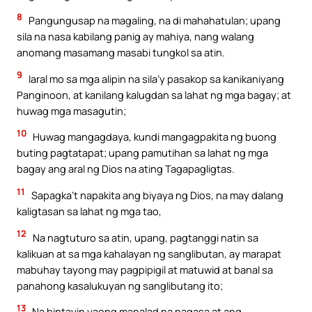
8
Pangungusap na magaling, na di mahahatulan; upang
sila na nasa kabilang panig ay mahiya, nang walang
anomang masamang masabi tungkol sa atin.
9
Iaral mo sa mga alipin na sila’y pasakop sa kanikaniyang
Panginoon, at kanilang kalugdan sa lahat ng mga bagay; at
huwag mga masagutin;
10
Huwag mangagdaya, kundi mangagpakita ng buong
buting pagtatapat; upang pamutihan sa lahat ng mga
bagay ang aral ng Dios na ating Tagapagligtas.
11
Sapagka’t napakita ang biyaya ng Dios, na may dalang
kaligtasan sa lahat ng mga tao,
12
Na nagtuturo sa atin, upang, pagtanggi natin sa
kalikuan at sa mga kahalayan ng sanglibutan, ay marapat
mabuhay tayong may pagpipigil at matuwid at banal sa
panahong kasalukuyan ng sanglibutang ito;
13
Na hintayin yaong mapalad na pagasa at ang