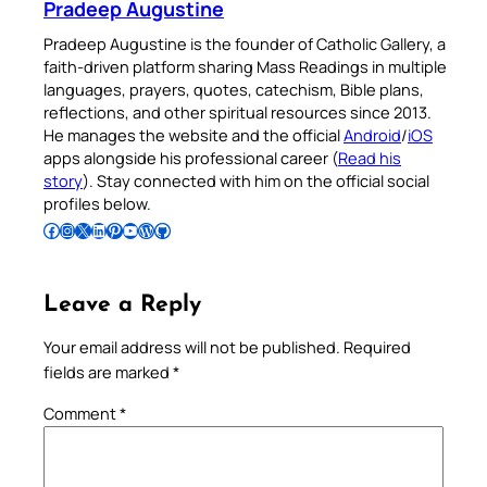
Pradeep Augustine
Pradeep Augustine is the founder of Catholic Gallery, a
faith-driven platform sharing Mass Readings in multiple
languages, prayers, quotes, catechism, Bible plans,
reflections, and other spiritual resources since 2013.
He manages the website and the official
Android
/
iOS
apps alongside his professional career (
Read his
story
). Stay connected with him on the official social
profiles below.
Follow Pradeep on Facebook
Follow Pradeep on Instagram
Follow Pradeep on X
Follow Pradeep on LinkedIn
Follow Pradeep on Pinterest
Subscribe to Pradeep’s Youtube Channel
Follow Pradeep on WordPress
Follow Pradeep on GitHub
Leave a Reply
Your email address will not be published.
Required
fields are marked
*
Comment
*