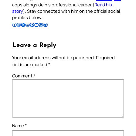
apps alongside his professional career (
Read his
story
). Stay connected with him on the official social
profiles below.
Follow Pradeep on Facebook
Follow Pradeep on Instagram
Follow Pradeep on X
Follow Pradeep on LinkedIn
Follow Pradeep on Pinterest
Subscribe to Pradeep’s Youtube Channel
Follow Pradeep on WordPress
Follow Pradeep on GitHub
Leave a Reply
Your email address will not be published.
Required
fields are marked
*
Comment
*
Name
*