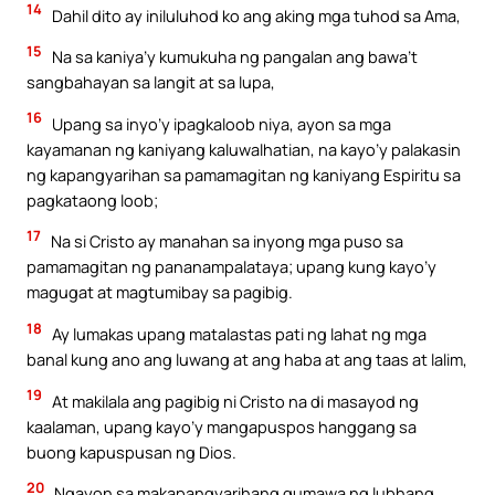
14
Dahil dito ay iniluluhod ko ang aking mga tuhod sa Ama,
15
Na sa kaniya’y kumukuha ng pangalan ang bawa’t
sangbahayan sa langit at sa lupa,
16
Upang sa inyo’y ipagkaloob niya, ayon sa mga
kayamanan ng kaniyang kaluwalhatian, na kayo’y palakasin
ng kapangyarihan sa pamamagitan ng kaniyang Espiritu sa
pagkataong loob;
17
Na si Cristo ay manahan sa inyong mga puso sa
pamamagitan ng pananampalataya; upang kung kayo’y
magugat at magtumibay sa pagibig.
18
Ay lumakas upang matalastas pati ng lahat ng mga
banal kung ano ang luwang at ang haba at ang taas at lalim,
19
At makilala ang pagibig ni Cristo na di masayod ng
kaalaman, upang kayo’y mangapuspos hanggang sa
buong kapuspusan ng Dios.
20
Ngayon sa makapangyarihang gumawa ng lubhang