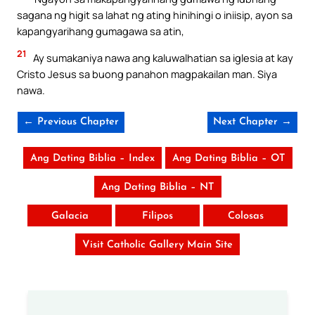
sagana ng higit sa lahat ng ating hinihingi o iniisip, ayon sa
kapangyarihang gumagawa sa atin,
21
Ay sumakaniya nawa ang kaluwalhatian sa iglesia at kay
Cristo Jesus sa buong panahon magpakailan man. Siya
nawa.
← Previous Chapter
Next Chapter →
Ang Dating Biblia – Index
Ang Dating Biblia – OT
Ang Dating Biblia – NT
Galacia
Filipos
Colosas
Visit Catholic Gallery Main Site