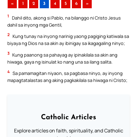
«
1
2
3
4
5
6
»
1
Dahil dito, akong si Pablo, na bilanggo ni Cristo Jesus
dahil sa inyong mga Gentil,
2
Kung tunay na inyong narinig yaong pagiging katiwala sa
biyaya ng Dios na sa akin ay ibinigay sa ikagagaling ninyo;
3
Kung paanong sa pahayag ay ipinakilala sa akin ang
hiwaga, gaya ng isinulat ko nang una sa ilang salita.
4
Sa pamamagitan niyaon, sa pagbasa ninyo, ay inyong
mapagtatalastas ang aking pagkakilala sa hiwaga ni Cristo;
Catholic Articles
Explore articles on faith, spirituality, and Catholic