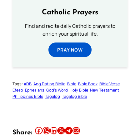
Catholic Prayers
Find and recite daily Catholic prayers to
enrich your spiritual life.
PRAY NOW
Tags:
ADB
Ang Dating Biblia
Bible
Bible Book
Bible Verse
Efeso
Ephesians
God’s Word
Holy Bible
New Testament
Philippines Bible
Tagalog
Tagalog Bible
Share this article on Facebook
Share this article on WhatsApp
Share this article on LinkedIn
Share this article on X
Share this article on Telegram
Email this Article
Share: