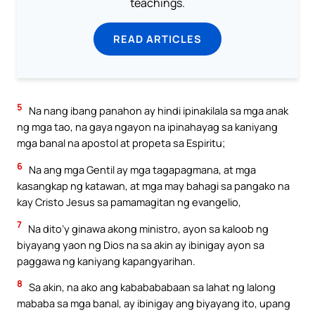
teachings.
READ ARTICLES
5
Na nang ibang panahon ay hindi ipinakilala sa mga anak
ng mga tao, na gaya ngayon na ipinahayag sa kaniyang
mga banal na apostol at propeta sa Espiritu;
6
Na ang mga Gentil ay mga tagapagmana, at mga
kasangkap ng katawan, at mga may bahagi sa pangako na
kay Cristo Jesus sa pamamagitan ng evangelio,
7
Na dito’y ginawa akong ministro, ayon sa kaloob ng
biyayang yaon ng Dios na sa akin ay ibinigay ayon sa
paggawa ng kaniyang kapangyarihan.
8
Sa akin, na ako ang kababababaan sa lahat ng lalong
mababa sa mga banal, ay ibinigay ang biyayang ito, upang