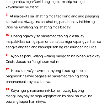
ipangaral sa mga Gentil ang mga di malirip na mga
kayamanan ni Cristo;
9
At maipakita sa lahat ng mga tao kung ano ang pagiging
katiwala sa hiwaga na sa lahat ng panahon ay inilihim ng
Dios na lumalang ng lahat ng mga bagay;
10
Upang ngayo’y sa pamamagitan ng iglesia, ay
maipakikilala sa mga pamunuan at sa mga kapangyarihan sa
sangkalangitan ang kapuspusan ng karunungan ng Dios,
11
Ayon sa panukalang walang hanggan na ipinanukala kay
Cristo Jesus na Panginoon natin:
12
Na sa kaniya’y mayroon tayong lakas ng loob at
pagpasok na may pagasa sa pamamagitan ng ating
pananampalataya sa kaniya.
13
Kaya nga ipinamamanhik ko na huwag kayong
manglupaypay sa mga kapighatian ko dahil sa inyo, na
pawang kapurihan ninyo.