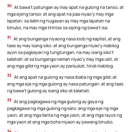
30
At bawa’t patungan ay may apat na gulong na tanso, at
mga ejeng tanso: at ang apat na paa niyao’y may mga
lapatan: sa ilalim ng hugasan ay may mga lapatan na
binubo, na may mga tirintas sa siping ng bawa’t isa.
31
At ang bunganga niyaong nasa loob ng kapitel, at ang
taas ay may isang siko: at ang bunganga niyao’y mabilog
ayon sa pagkayari ng tungtungan, na may isang siko’t
kalahati: at sa bunganga naman niyao’y may mga ukit, at
ang mga gilid ng mga yaon ay parisukat, hindi mabilog.
32
At ang apat na gulong ay nasa ibaba ng mga gilid; at
ang mga eje ng mga gulong ay nasa patungan: at ang taas
ng bawa’t gulong ay isang siko at kalahati.
33
At ang pagkagawa ng mga gulong ay gaya ng
pagkagawa ng mga gulong ng karo: ang mga eje ng mga
yaon, at ang mga Ilanta ng mga yaon, at ang mga rayos ng
mga yaon at ang mga boha niyaon ay pawang binubo.
34