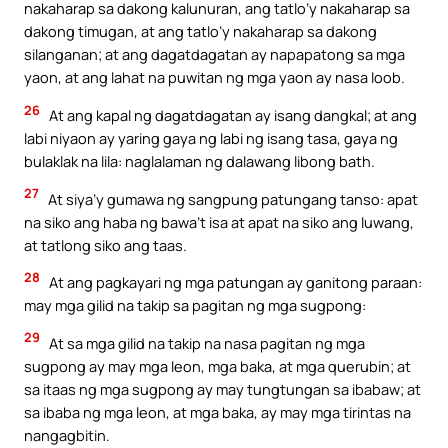
nakaharap sa dakong kalunuran, ang tatlo’y nakaharap sa
dakong timugan, at ang tatlo’y nakaharap sa dakong
silanganan; at ang dagatdagatan ay napapatong sa mga
yaon, at ang lahat na puwitan ng mga yaon ay nasa loob.
26
At ang kapal ng dagatdagatan ay isang dangkal; at ang
labi niyaon ay yaring gaya ng labi ng isang tasa, gaya ng
bulaklak na lila: naglalaman ng dalawang libong bath.
27
At siya’y gumawa ng sangpung patungang tanso: apat
na siko ang haba ng bawa’t isa at apat na siko ang luwang,
at tatlong siko ang taas.
28
At ang pagkayari ng mga patungan ay ganitong paraan:
may mga gilid na takip sa pagitan ng mga sugpong:
29
At sa mga gilid na takip na nasa pagitan ng mga
sugpong ay may mga leon, mga baka, at mga querubin; at
sa itaas ng mga sugpong ay may tungtungan sa ibabaw; at
sa ibaba ng mga leon, at mga baka, ay may mga tirintas na
nangagbitin.