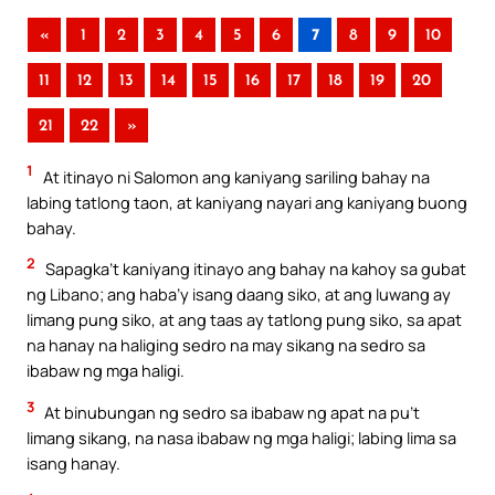
«
1
2
3
4
5
6
7
8
9
10
11
12
13
14
15
16
17
18
19
20
21
22
»
1
At itinayo ni Salomon ang kaniyang sariling bahay na
labing tatlong taon, at kaniyang nayari ang kaniyang buong
bahay.
2
Sapagka’t kaniyang itinayo ang bahay na kahoy sa gubat
ng Libano; ang haba’y isang daang siko, at ang luwang ay
limang pung siko, at ang taas ay tatlong pung siko, sa apat
na hanay na haliging sedro na may sikang na sedro sa
ibabaw ng mga haligi.
3
At binubungan ng sedro sa ibabaw ng apat na pu’t
limang sikang, na nasa ibabaw ng mga haligi; labing lima sa
isang hanay.