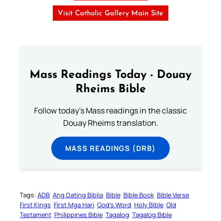
Visit Catholic Gallery Main Site
Mass Readings Today - Douay
Rheims Bible
Follow today's Mass readings in the classic
Douay Rheims translation.
MASS READINGS (DRB)
Tags:
ADB
Ang Dating Biblia
Bible
Bible Book
Bible Verse
First Kings
First Mga Hari
God’s Word
Holy Bible
Old
Testament
Philippines Bible
Tagalog
Tagalog Bible