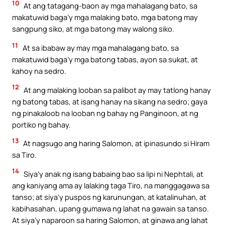
10
At ang tatagang-baon ay mga mahalagang bato, sa
makatuwid baga’y mga malaking bato, mga batong may
sangpung siko, at mga batong may walong siko.
11
At sa ibabaw ay may mga mahalagang bato, sa
makatuwid baga’y mga batong tabas, ayon sa sukat, at
kahoy na sedro.
12
At ang malaking looban sa palibot ay may tatlong hanay
ng batong tabas, at isang hanay na sikang na sedro; gaya
ng pinakaloob na looban ng bahay ng Panginoon, at ng
portiko ng bahay.
13
At nagsugo ang haring Salomon, at ipinasundo si Hiram
sa Tiro.
14
Siya’y anak ng isang babaing bao sa lipi ni Nephtali, at
ang kaniyang ama ay lalaking taga Tiro, na manggagawa sa
tanso; at siya’y puspos ng karunungan, at katalinuhan, at
kabihasahan, upang gumawa ng lahat na gawain sa tanso.
At siya’y naparoon sa haring Salomon, at ginawa ang lahat