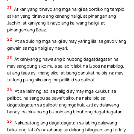
21
At kaniyang itinayo ang mga haligi sa portiko ng templo:
at kaniyang itinayo ang kanang haligi, at pinanganlang
Jachin: at kaniyang itinayo ang kaliwang haligi, at
pinanganlang Boaz.
22
At sa dulo ng mga haligi ay may yaring lila: sa gayo’y ang
gawain sa mga haligi ay nayari.
23
At kaniyang ginawa ang binubong dagatdagatan na
may sangpung siko mula sa labi’t labi, na lubos na mabilog,
at ang taas ay limang siko: at isang panukat na pisi na may
tatlong pung siko ang maipalilibid sa palibot.
24
At sa ilalim ng labi sa paligid ay may mga kulukuti sa
palibot, na sangpu sa bawa’t siko, na nakalibid sa
dagatdagatan sa palibot: ang mga kulukuti ay dalawang
hanay, na binubo ng bubuin ang binubong dagatdagatan.
25
Nakapatong ang dagatdagatan sa labing dalawang
baka, ang tatlo’y nakaharap sa dakong hilagaan, ang tatlo’y