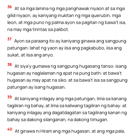
36
At sa mga lamina ng mga panghawak niyaon at sa mga
gilid niyaon, ay kaniyang inukitan ng mga querubin, mga
leon, at mga puno ng palma ayon sa pagitan ng bawa’t isa,
na may mga tirintas sa palibot.
37
Ayon sa paraang ito ay kaniyang ginawa ang sangpung
patungan: lahat ng yaon ay iisa ang pagkabubo, iisa ang
sukat, at iisa ang anyo.
38
At siya’y gumawa ng sangpung hugasang tanso: isang
hugasan ay naglalaman ng apat na pung bath: at bawa’t
hugasan ay may apat na siko: at sa bawa’t isa sa sangpung
patungan ay isang hugasan.
39
At kaniyang inilagay ang mga patungan, lima sa kanang
tagiliran ng bahay, at lima sa kaliwang tagiliran ng bahay: at
kaniyang inilagay ang dagatdagatan sa tagilirang kanan ng
bahay sa dakong silanganan, na dakong timugan.
40
At ginawa ni Hiram ang mga hugasan, at ang mga pala,