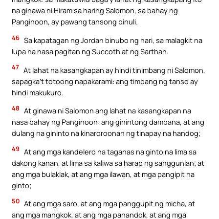
na ginawa ni Hiram sa haring Salomon, sa bahay ng
Panginoon, ay pawang tansong binuli.
46
Sa kapatagan ng Jordan binubo ng hari, sa malagkit na
lupa na nasa pagitan ng Succoth at ng Sarthan.
47
At lahat na kasangkapan ay hindi tinimbang ni Salomon,
sapagka’t totoong napakarami: ang timbang ng tanso ay
hindi makukuro.
48
At ginawa ni Salomon ang lahat na kasangkapan na
nasa bahay ng Panginoon: ang ginintong dambana, at ang
dulang na gininto na kinaroroonan ng tinapay na handog;
49
At ang mga kandelero na taganas na ginto na lima sa
dakong kanan, at lima sa kaliwa sa harap ng sanggunian; at
ang mga bulaklak, at ang mga ilawan, at mga pangipit na
ginto;
50
At ang mga saro, at ang mga panggupit ng micha, at
ang mga mangkok, at ang mga panandok, at ang mga