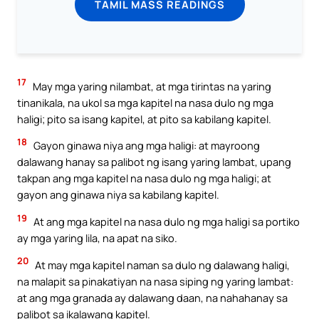
TAMIL MASS READINGS
17
May mga yaring nilambat, at mga tirintas na yaring
tinanikala, na ukol sa mga kapitel na nasa dulo ng mga
haligi; pito sa isang kapitel, at pito sa kabilang kapitel.
18
Gayon ginawa niya ang mga haligi: at mayroong
dalawang hanay sa palibot ng isang yaring lambat, upang
takpan ang mga kapitel na nasa dulo ng mga haligi; at
gayon ang ginawa niya sa kabilang kapitel.
19
At ang mga kapitel na nasa dulo ng mga haligi sa portiko
ay mga yaring lila, na apat na siko.
20
At may mga kapitel naman sa dulo ng dalawang haligi,
na malapit sa pinakatiyan na nasa siping ng yaring lambat:
at ang mga granada ay dalawang daan, na nahahanay sa
palibot sa ikalawang kapitel.