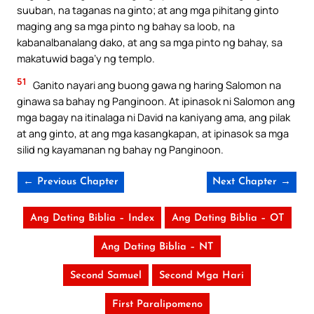
suuban, na taganas na ginto; at ang mga pihitang ginto
maging ang sa mga pinto ng bahay sa loob, na
kabanalbanalang dako, at ang sa mga pinto ng bahay, sa
makatuwid baga’y ng templo.
51
Ganito nayari ang buong gawa ng haring Salomon na
ginawa sa bahay ng Panginoon. At ipinasok ni Salomon ang
mga bagay na itinalaga ni David na kaniyang ama, ang pilak
at ang ginto, at ang mga kasangkapan, at ipinasok sa mga
silid ng kayamanan ng bahay ng Panginoon.
← Previous Chapter
Next Chapter →
Ang Dating Biblia – Index
Ang Dating Biblia – OT
Ang Dating Biblia – NT
Second Samuel
Second Mga Hari
First Paralipomeno