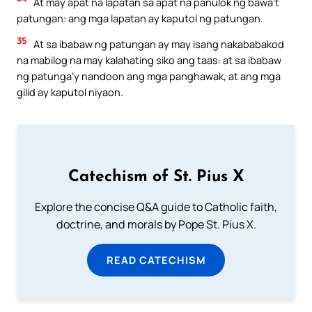
At may apat na lapatan sa apat na panulok ng bawa’t
patungan: ang mga lapatan ay kaputol ng patungan.
35
At sa ibabaw ng patungan ay may isang nakababakod
na mabilog na may kalahating siko ang taas: at sa ibabaw
ng patunga’y nandoon ang mga panghawak, at ang mga
gilid ay kaputol niyaon.
Catechism of St. Pius X
Explore the concise Q&A guide to Catholic faith,
doctrine, and morals by Pope St. Pius X.
READ CATECHISM