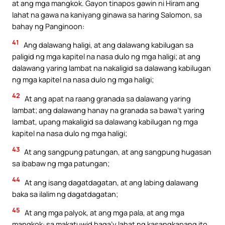
at ang mga mangkok. Gayon tinapos gawin ni Hiram ang
lahat na gawa na kaniyang ginawa sa haring Salomon, sa
bahay ng Panginoon:
41
Ang dalawang haligi, at ang dalawang kabilugan sa
paligid ng mga kapitel na nasa dulo ng mga haligi; at ang
dalawang yaring lambat na nakaligid sa dalawang kabilugan
ng mga kapitel na nasa dulo ng mga haligi;
42
At ang apat na raang granada sa dalawang yaring
lambat; ang dalawang hanay na granada sa bawa’t yaring
lambat, upang makaligid sa dalawang kabilugan ng mga
kapitel na nasa dulo ng mga haligi;
43
At ang sangpung patungan, at ang sangpung hugasan
sa ibabaw ng mga patungan;
44
At ang isang dagatdagatan, at ang labing dalawang
baka sa ilalim ng dagatdagatan;
45
At ang mga palyok, at ang mga pala, at ang mga
mangkok: sa makatuwid baga’y lahat ng kasangkapang ito