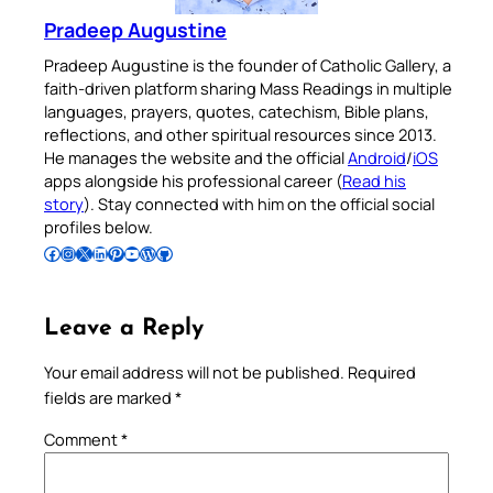
Pradeep Augustine
Pradeep Augustine is the founder of Catholic Gallery, a
faith-driven platform sharing Mass Readings in multiple
languages, prayers, quotes, catechism, Bible plans,
reflections, and other spiritual resources since 2013.
He manages the website and the official
Android
/
iOS
apps alongside his professional career (
Read his
story
). Stay connected with him on the official social
profiles below.
Follow Pradeep on Facebook
Follow Pradeep on Instagram
Follow Pradeep on X
Follow Pradeep on LinkedIn
Follow Pradeep on Pinterest
Subscribe to Pradeep’s Youtube Channel
Follow Pradeep on WordPress
Follow Pradeep on GitHub
Leave a Reply
Your email address will not be published.
Required
fields are marked
*
Comment
*