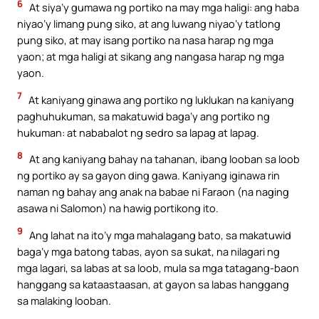
6
At siya’y gumawa ng portiko na may mga haligi: ang haba
niyao’y limang pung siko, at ang luwang niyao’y tatlong
pung siko, at may isang portiko na nasa harap ng mga
yaon; at mga haligi at sikang ang nangasa harap ng mga
yaon.
7
At kaniyang ginawa ang portiko ng luklukan na kaniyang
paghuhukuman, sa makatuwid baga’y ang portiko ng
hukuman: at nababalot ng sedro sa lapag at lapag.
8
At ang kaniyang bahay na tahanan, ibang looban sa loob
ng portiko ay sa gayon ding gawa. Kaniyang iginawa rin
naman ng bahay ang anak na babae ni Faraon (na naging
asawa ni Salomon) na hawig portikong ito.
9
Ang lahat na ito’y mga mahalagang bato, sa makatuwid
baga’y mga batong tabas, ayon sa sukat, na nilagari ng
mga lagari, sa labas at sa loob, mula sa mga tatagang-baon
hanggang sa kataastaasan, at gayon sa labas hanggang
sa malaking looban.