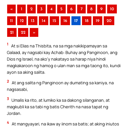
«
1
2
3
4
5
6
7
8
9
10
11
12
13
14
15
16
17
18
19
20
21
22
»
1
At si Elias na Thisbita, na sa mga nakikipamayan sa
Galaad, ay nagsabi kay Achab: Buhay ang Panginoon, ang
Dios ng Israel, na ako’y nakatayo sa harap niya hindi
magkakaroon ng hamog o ulan man sa mga taong ito, kundi
ayon sa aking salita.
2
At ang salita ng Panginoon ay dumating sa kaniya, na
nagsasabi,
3
Umalis ka rito, at lumiko ka sa dakong silanganan, at
magkubli ka sa tabi ng batis Cherith na nasa tapat ng
Jordan.
4
At mangyayari, na ikaw ay iinom sa batis; at aking iniutos