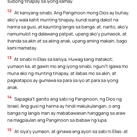
subong tinapay sa iyong kamay.
12
At kaniyang sinabi, Ang Panginoon mong Dios ay buhay,
ako’y wala kahit munting tinapay, kundi isang dakot na
harina sa gusi, at kaunting langis sa banga: at, narito, ako’y
namumulot ng dalawang patpat, upang ako’y pumasok, at
ihanda sa akin at sa aking anak, upang aming makain, bago
kami mamatay.
13
At sinabi ni Elias sa kaniya, Huwag kang matakot;
yumaon ka, at gawin mo ang iyong sinabi, nguni’t igawa mo
muna ako ng munting tinapay, at ilabas mo sa akin, at
pagkatapos ay gumawa ka para sa iyo at para sa iyong
anak.
14
Sapagka’t ganito ang sabi ng Panginoon, ng Dios ng
Israel, Ang gusi ng harina ay hindi makukulangan, o ang
banga ng langis man ay mababawasan hanggang sa araw
na magpaulan ang Panginoon sa ibabaw ng lupa.
15
At siya’y yumaon, at ginawa ang ayon sa sabi ni Elias: at