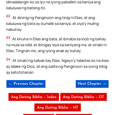
idinadalangin ko sa iyo na iyong pabalikin sa kaniya ang
kaluluwa ng batang ito.
22
At dininig ng Panginoon ang tinig ni Elias; at ang
kaluluwa ng bata ay bumalik sa kaniya, at siya’y muling
nabuhay.
23
At kinuha ni Elias ang bata, at ibinaba sa loob ng bahay
na mula sa silid, at ibinigay siya sa kaniyang ina: at sinabi ni
Elias, Tingnan mo, ang iyong anak ay buhay.
24
At sinabi ng babae kay Elias, Ngayo’y talastas ko na ikaw
ay lalake ng Dios, at ang salita ng Panginoon sa iyong bibig
ay katotohanan.
← Previous Chapter
Next Chapter →
Ang Dating Biblia – Index
Ang Dating Biblia – OT
Ang Dating Biblia – NT