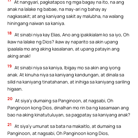
17
At nangyari, pagkatapos ng mga bagay na ito, na ang
anak na lalake ng babae, na may-ari ng bahay ay
nagkasakit; at ang kaniyang sakit ay malubha, na walang
hiningang naiwan sa kaniya.
18
At sinabi niya kay Elias, Ano ang ipakikialam ko sa iyo, Oh
ikaw na lalake ng Dios? ikaw ay naparito sa akin upang
ipaalala mo ang aking kasalanan, at upang patayin ang
aking anak!
19
At sinabi niya sa kaniya, Ibigay mo sa akin ang iyong
anak. At kinuha niya sa kaniyang kandungan, at dinala sa
silid na kaniyang tinatahanan, at inihiga sa kaniyang sariling
higaan.
20
At siya’y dumaing sa Panginoon, at nagsabi, Oh
Panginoon kong Dios, dinalhan mo rin ba ng kasamaan ang
bao na aking kinatutuluyan, sa pagpatay sa kaniyang anak?
21
At siya’y umunat sa bata na makaitlo, at dumaing sa
Panginoon, at nagsabi, Oh Panginoon kong Dios,