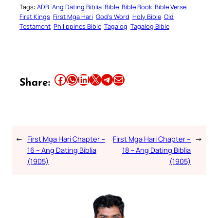
Tags:
ADB
Ang Dating Biblia
Bible
Bible Book
Bible Verse
First Kings
First Mga Hari
God’s Word
Holy Bible
Old
Testament
Philippines Bible
Tagalog
Tagalog Bible
Share this article on Facebook
Share this article on WhatsApp
Share this article on LinkedIn
Share this article on X
Share this article on Telegram
Email this Article
Share:
←
First Mga Hari Chapter –
First Mga Hari Chapter –
→
16 – Ang Dating Biblia
18 – Ang Dating Biblia
(1905)
(1905)