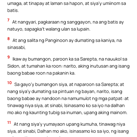
umaga, at tinapay at laman sa hapon, at siya’y umiinom sa
batis.
7
At nangyari, pagkaraan ng sanggayon, na ang batis ay
natuyo, sapagka’t walang ulan sa lupain.
8
At ang salita ng Panginoon ay dumating sa kaniya, na
sinasabi,
9
Ikaw ay bumangon, paroon ka sa Sarepta, na nauukol sa
Sidon, at tumahan ka roon: narito, aking inutusan ang isang
baong babae roon na pakanin ka.
10
Sa gayo’y bumangon siya, at naparoon sa Sarepta; at
nang siya’y dumating sa pintuan ng bayan, narito, isang
baong babae ay nandoon na namumulot ng mga patpat: at
tinawag niya siya, at sinabi, Isinasamo ko sa iyo na dalhan
mo ako ng kaunting tubig sa inuman, upang aking mainom.
11
At nang siya’y yumayaon upang kumuha, tinawag niya
siya, at sinabi, Dalhan mo ako, isinasamo ko sa iyo, ng isang