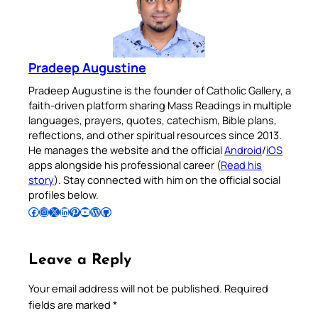
Pradeep Augustine
Pradeep Augustine is the founder of Catholic Gallery, a
faith-driven platform sharing Mass Readings in multiple
languages, prayers, quotes, catechism, Bible plans,
reflections, and other spiritual resources since 2013.
He manages the website and the official
Android
/
iOS
apps alongside his professional career (
Read his
story
). Stay connected with him on the official social
profiles below.
Follow Pradeep on Facebook
Follow Pradeep on Instagram
Follow Pradeep on X
Follow Pradeep on LinkedIn
Follow Pradeep on Pinterest
Subscribe to Pradeep’s Youtube Channel
Follow Pradeep on WordPress
Follow Pradeep on GitHub
Leave a Reply
Your email address will not be published.
Required
fields are marked
*