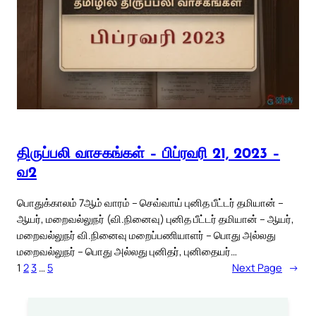
திருப்பலி வாசகங்கள் – பிப்ரவரி 21, 2023 –
வ2
பொதுக்காலம் 7ஆம் வாரம் – செவ்வாய் புனித பீட்டர் தமியான் –
ஆயர், மறைவல்லுநர் (வி.நினைவு) புனித பீட்டர் தமியான் – ஆயர்,
மறைவல்லுநர் வி.நினைவு மறைப்பணியாளர் – பொது அல்லது
மறைவல்லுநர் – பொது அல்லது புனிதர், புனிதையர்…
1
2
3
…
5
Next Page
→