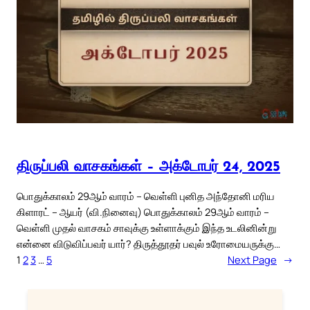
திருப்பலி வாசகங்கள் – அக்டோபர் 24, 2025
பொதுக்காலம் 29ஆம் வாரம் – வெள்ளி புனித அந்தோனி மரிய
கிளாரட் – ஆயர் (வி.நினைவு) பொதுக்காலம் 29ஆம் வாரம் –
வெள்ளி முதல் வாசகம் சாவுக்கு உள்ளாக்கும் இந்த உடலினின்று
என்னை விடுவிப்பவர் யார்? திருத்தூதர் பவுல் உரோமையருக்கு…
1
2
3
…
5
Next Page
→