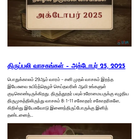
திருப்பலி வாசகங்கள் – அக்டோபர் 25, 2025
பொதுக்காலம் 29ஆம் வாரம் – சனி முதல் வாசகம் இறந்த
இயேசுவை உயிர்த்தெழச் செய்தவரின் ஆவி உங்களுள்
குடிகொண்டிருக்கிறது. திருத்தூதர் பவுல் உரோமையருக்கு எழுதிய
திருமுகத்திலிருந்து வாசகம் 8: 1-11 சகோதரர் சகோதரிகளே,
கிறிஸ்து இயேசுவோடு இணைந்திருப்போருக்கு இனித்
தண்டனைத்…