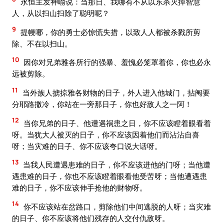
永恒主发神喻说：当那日、我哪有不从以东杀灭掉智慧
人，从以扫山扫除了聪明呢？
9
提幔哪，你的勇士必惊慌失措，以致人人都被杀戮所剪
除、不在以扫山。
10
因你对兄弟雅各所行的强暴、羞愧必笼罩着你，你也必永
远被剪除。
11
当外族人掳掠雅各财物的日子，外人进入他城门，拈阄要
分耶路撒冷，你站在一旁那日子，你也好敌人之一阿！
12
当你兄弟的日子、他遭遇祸患之日，你不应该瞪着眼看着
呀。当犹大人被灭的日子，你不应该因着他们而沾沾自喜
呀；当灾难的日子、你不应该夸口说大话呀。
13
当我人民遭遇患难的日子，你不应该进他的门呀；当他遭
遇患难的日子，你也不应该瞪着眼看他受苦呀；当他遭遇患
难的日子，你不应该伸手抢他的财物呀。
14
你不应该站在岔路口，剪除他们中间逃脱的人呀；当灾难
的日子、你不应该将他们残存的人交付仇敌呀。