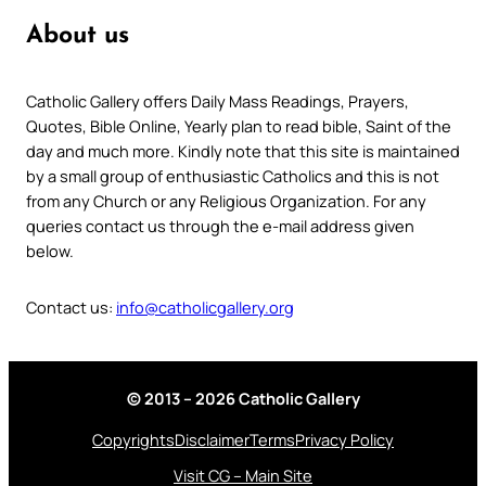
About us
Catholic Gallery offers Daily Mass Readings, Prayers,
Quotes, Bible Online, Yearly plan to read bible, Saint of the
day and much more. Kindly note that this site is maintained
by a small group of enthusiastic Catholics and this is not
from any Church or any Religious Organization. For any
queries contact us through the e-mail address given
below.
Contact us:
info@catholicgallery.org
© 2013 – 2026 Catholic Gallery
Copyrights
Disclaimer
Terms
Privacy Policy
Visit CG – Main Site