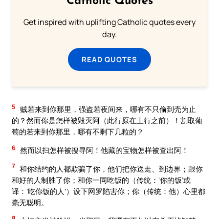
Catholic Quotes
Get inspired with uplifting Catholic quotes every
day.
READ QUOTES
5
贼若来到你那里，强盗若夜间来，哪有不只偷到壳为止
的？然而你是怎样被毁灭阿（此行原在上行之前）！割取葡
萄的若来到你那里，哪有不剩下几粒的？
6
然而以扫怎样被搜寻阿！他藏的宝物怎样被查出阿！
7
和你结约的人都欺骗了你，他们把你送走、到边界；跟你
和好的人制胜了你；和你一同吃饭的（传统：‘你的饭’或
译：‘吃你饭的人’）设下网罗陷害你；你（传统：他）心里都
毫无聪明。
8