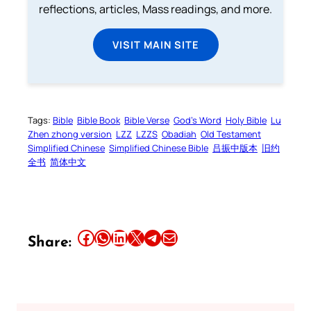
reflections, articles, Mass readings, and more.
VISIT MAIN SITE
Tags:
Bible
Bible Book
Bible Verse
God’s Word
Holy Bible
Lu
Zhen zhong version
LZZ
LZZS
Obadiah
Old Testament
Simplified Chinese
Simplified Chinese Bible
吕振中版本
旧约
全书
简体中文
Share this article on Facebook
Share this article on WhatsApp
Share this article on LinkedIn
Share this article on X
Share this article on Telegram
Email this Article
Share: