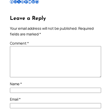
Follow Pradeep on Facebook
Follow Pradeep on Instagram
Follow Pradeep on X
Follow Pradeep on LinkedIn
Follow Pradeep on Pinterest
Subscribe to Pradeep’s Youtube Channel
Follow Pradeep on WordPress
Follow Pradeep on GitHub
Leave a Reply
Your email address will not be published.
Required
fields are marked
*
Comment
*
Name
*
Email
*