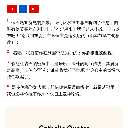
◄
1
►
1
俄巴底亚所见的异象。我们从永恒主那里听到了信息，同
时有使节奉差在列国中，说：“起来！我们起来作战、攻击以
东吧！”论以到东说、主永恒主是这么说的（由本节第二句移
此）：
2
“看吧，我必使你在列国中成为小的；你必极度被藐视。
3
你这住岩石的密洞中、建居所于高处的阿（传统：其居所
之高度），你心里说：‘谁能将我拉下地呢？’你心中的傲慢气
把你欺骗了。
4
即使你高飞如大鹰，即使你在星辰间搭窝，就是从那里、
我也必将你拉下你来：永恒主发神喻说。