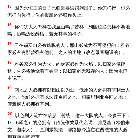
15
因为永恒主的日子已临近要惩罚列国了。你怎样行、也必
怎样向你行，你的报应必还归你头上。
16
你们犹大人怎样在我圣山喝了苦杯，列国也必怎样不断地
喝，边喝边说醉话，若无其事的样子。
17
但在锡安山必有逃脱的人，那山必成为不可侵犯的；雅各
家必占有那曾强占他们、之人的土地（改点母音翻译的）。
18
雅各家必作为大火，约瑟家必作为火焰，以扫家必像碎
秸，火必将他烧着而吞灭：以扫家必无残存的人；因为永恒
主说了。
19
南地之人必拥有以扫山以为业，低原的人必拥有非利士人
之地；他们必拥有以法莲乡间之地，和撒玛利亚乡间之地；
便雅悯人必拥有基列。
20
以色列人流亡在哈腊（传统：这一大队的人。今参王下：
17：6译之）的必拥有（传统作关系代名词）腓尼基（希伯来
文：迦南人）、直到撒勒法；耶路撒冷流亡在西法拉的人必
拥有南地的城市。