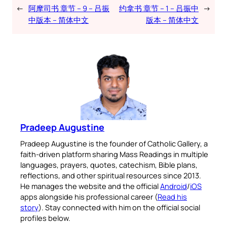
←
阿摩司书 章节 – 9 – 吕振
约拿书 章节 – 1 – 吕振中
→
中版本 – 简体中文
版本 – 简体中文
Pradeep Augustine
Pradeep Augustine is the founder of Catholic Gallery, a
faith-driven platform sharing Mass Readings in multiple
languages, prayers, quotes, catechism, Bible plans,
reflections, and other spiritual resources since 2013.
He manages the website and the official
Android
/
iOS
apps alongside his professional career (
Read his
story
). Stay connected with him on the official social
profiles below.