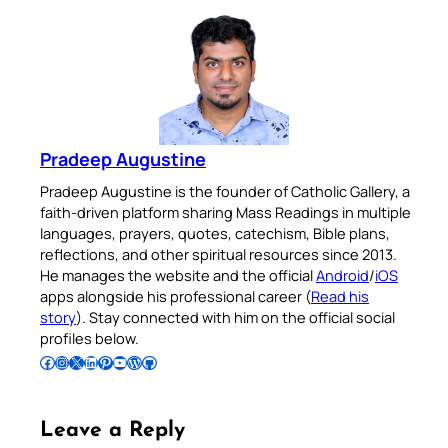
Pradeep Augustine
Pradeep Augustine is the founder of Catholic Gallery, a
faith-driven platform sharing Mass Readings in multiple
languages, prayers, quotes, catechism, Bible plans,
reflections, and other spiritual resources since 2013.
He manages the website and the official
Android
/
iOS
apps alongside his professional career (
Read his
story
). Stay connected with him on the official social
profiles below.
Follow Pradeep on Facebook
Follow Pradeep on Instagram
Follow Pradeep on X
Follow Pradeep on LinkedIn
Follow Pradeep on Pinterest
Subscribe to Pradeep’s Youtube Channel
Follow Pradeep on WordPress
Follow Pradeep on GitHub
Leave a Reply