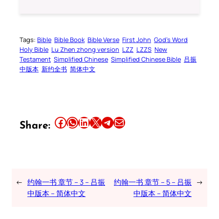
Tags:
Bible
Bible Book
Bible Verse
First John
God’s Word
Holy Bible
Lu Zhen zhong version
LZZ
LZZS
New
Testament
Simplified Chinese
Simplified Chinese Bible
吕振
中版本
新约全书
简体中文
Share this article on Facebook
Share this article on WhatsApp
Share this article on LinkedIn
Share this article on X
Share this article on Telegram
Email this Article
Share:
←
约翰一书 章节 – 3 – 吕振
约翰一书 章节 – 5 – 吕振
→
中版本 – 简体中文
中版本 – 简体中文