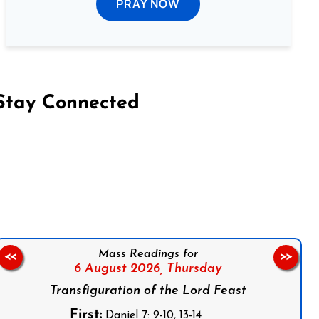
PRAY NOW
Stay Connected
on Facebook
Follow us on Instagram
Follow us on X
Subscribe to our YouTube Channel
Follow us on WhatsApp
Mass Readings for
<<
>>
6 August 2026,
Thursday
Transfiguration of the Lord Feast
First:
Daniel 7: 9-10, 13-14