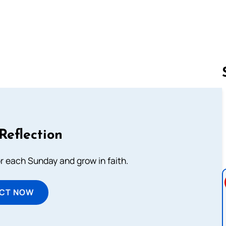
Follow us 
Reflection
or each Sunday and grow in faith.
ECT NOW