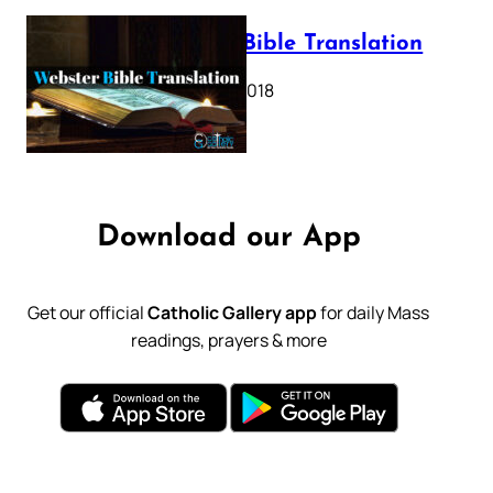
Webster Bible Translation
October 11, 2018
Download our App
Get our official
Catholic Gallery app
for daily Mass
readings, prayers & more