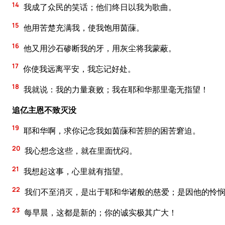
14
我成了众民的笑话；他们终日以我为歌曲。
15
他用苦楚充满我，使我饱用茵蔯。
16
他又用沙石碜断我的牙，用灰尘将我蒙蔽。
17
你使我远离平安，我忘记好处。
18
我就说：我的力量衰败；我在耶和华那里毫无指望！
追亿主恩不致灭没
19
耶和华啊，求你记念我如茵蔯和苦胆的困苦窘迫。
20
我心想念这些，就在里面忧闷。
21
我想起这事，心里就有指望。
22
我们不至消灭，是出于耶和华诸般的慈爱；是因他的怜
23
每早晨，这都是新的；你的诚实极其广大！