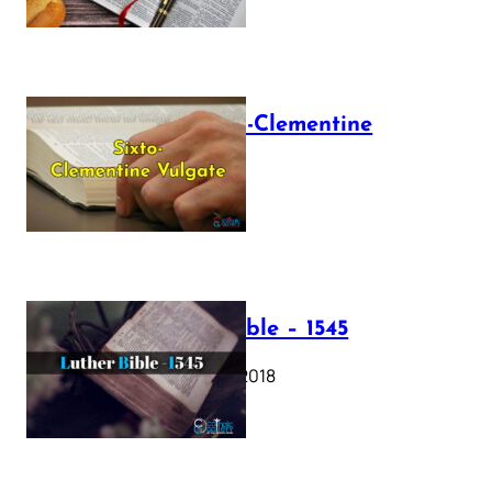
The Sixto-Clementine
Vulgate
July 12, 2025
Luther Bible – 1545
October 17, 2018