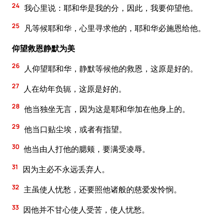
24
我心里说：耶和华是我的分，因此，我要仰望他。
25
凡等候耶和华，心里寻求他的，耶和华必施恩给他。
仰望救恩静默为美
26
人仰望耶和华，静默等候他的救恩，这原是好的。
27
人在幼年负轭，这原是好的。
28
他当独坐无言，因为这是耶和华加在他身上的。
29
他当口贴尘埃，或者有指望。
30
他当由人打他的腮颊，要满受凌辱。
31
因为主必不永远丢弃人。
32
主虽使人忧愁，还要照他诸般的慈爱发怜悯。
33
因他并不甘心使人受苦，使人忧愁。