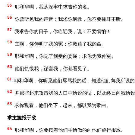
55
耶和华啊，我从深牢中求告你的名。
56
你曾听见我的声音；我求你解救，你不要掩耳不听。
57
我求告你的日子，你临近我，说：不要惧怕！
58
主啊，你伸明了我的冤；你救赎了我的命。
59
耶和华啊，你见了我受的委屈；求你为我伸冤。
60
他们仇恨我，谋害我，你都看见了。
61
耶和华啊，你听见他们辱骂我的话，知道他们向我所设的
62
并那些起来攻击我的人口中所说的话，以及终日向我所
63
求你观看，他们坐下，起来，都以我为歌曲。
求主施报于敌
64
耶和华啊，你要按着他们手所做的向他们施行报应。