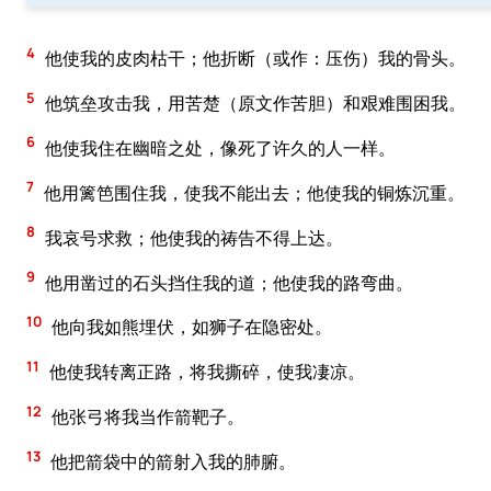
4
他使我的皮肉枯干；他折断（或作：压伤）我的骨头。
5
他筑垒攻击我，用苦楚（原文作苦胆）和艰难围困我。
6
他使我住在幽暗之处，像死了许久的人一样。
7
他用篱笆围住我，使我不能出去；他使我的铜炼沉重。
8
我哀号求救；他使我的祷告不得上达。
9
他用凿过的石头挡住我的道；他使我的路弯曲。
10
他向我如熊埋伏，如狮子在隐密处。
11
他使我转离正路，将我撕碎，使我凄凉。
12
他张弓将我当作箭靶子。
13
他把箭袋中的箭射入我的肺腑。