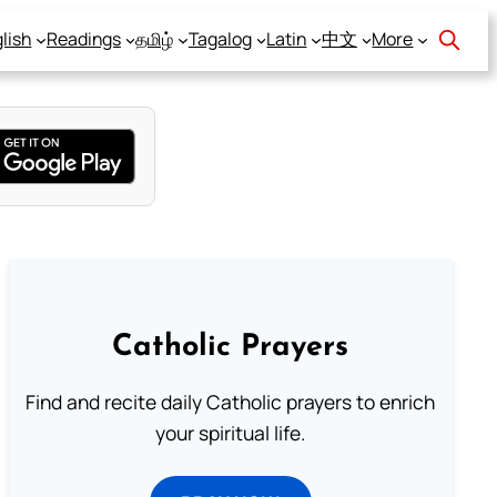
lish
Readings
தமிழ்
Tagalog
Latin
中文
More
Catholic Prayers
Find and recite daily Catholic prayers to enrich
your spiritual life.