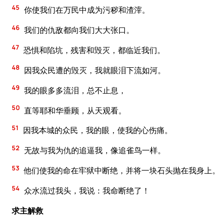
45
你使我们在万民中成为污秽和渣滓。
46
我们的仇敌都向我们大大张口。
47
恐惧和陷坑，残害和毁灭，都临近我们。
48
因我众民遭的毁灭，我就眼泪下流如河。
49
我的眼多多流泪，总不止息，
50
直等耶和华垂顾，从天观看。
51
因我本城的众民，我的眼，使我的心伤痛。
52
无故与我为仇的追逼我，像追雀鸟一样。
53
他们使我的命在牢狱中断绝，并将一块石头抛在我身上。
54
众水流过我头，我说：我命断绝了！
求主解救