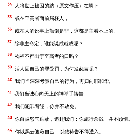
34
人将世上被囚的踹（原文作压）在脚下，
35
或在至高者面前屈枉人，
36
或在人的讼事上颠倒是非，这都是主看不上的。
37
除非主命定，谁能说成就成呢？
38
祸福不都出于至高者的口吗？
39
活人因自己的罪受罚，为何发怨言呢？
40
我们当深深考察自己的行为，再归向耶和华。
41
我们当诚心向天上的神举手祷告。
42
我们犯罪背逆，你并不赦免。
43
你自被怒气遮蔽，追赶我们；你施行杀戮，并不顾惜。
44
你以黑云遮蔽自己，以致祷告不得透入。