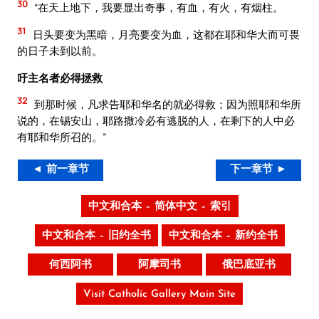
30
“在天上地下，我要显出奇事，有血，有火，有烟柱。
31
日头要变为黑暗，月亮要变为血，这都在耶和华大而可畏
的日子未到以前。
吁主名者必得拯救
32
到那时候，凡求告耶和华名的就必得救；因为照耶和华所
说的，在锡安山，耶路撒冷必有逃脱的人，在剩下的人中必
有耶和华所召的。”
◄ 前一章节
下一章节 ►
中文和合本 – 简体中文 – 索引
中文和合本 – 旧约全书
中文和合本 – 新约全书
何西阿书
阿摩司书
俄巴底亚书
Visit Catholic Gallery Main Site