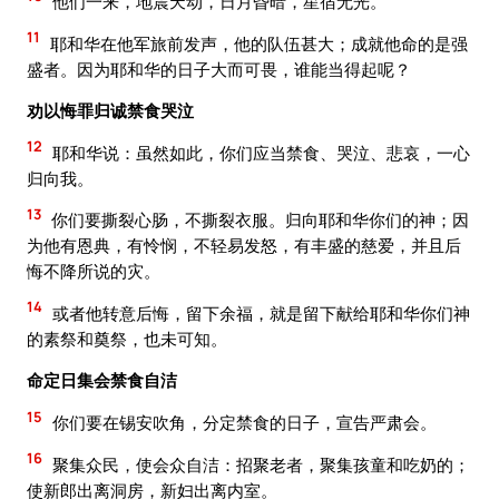
他们一来，地震天动，日月昏暗，星宿无光。
11
耶和华在他军旅前发声，他的队伍甚大；成就他命的是强
盛者。因为耶和华的日子大而可畏，谁能当得起呢？
劝以悔罪归诚禁食哭泣
12
耶和华说：虽然如此，你们应当禁食、哭泣、悲哀，一心
归向我。
13
你们要撕裂心肠，不撕裂衣服。归向耶和华你们的神；因
为他有恩典，有怜悯，不轻易发怒，有丰盛的慈爱，并且后
悔不降所说的灾。
14
或者他转意后悔，留下余福，就是留下献给耶和华你们神
的素祭和奠祭，也未可知。
命定日集会禁食自洁
15
你们要在锡安吹角，分定禁食的日子，宣告严肃会。
16
聚集众民，使会众自洁：招聚老者，聚集孩童和吃奶的；
使新郎出离洞房，新妇出离内室。