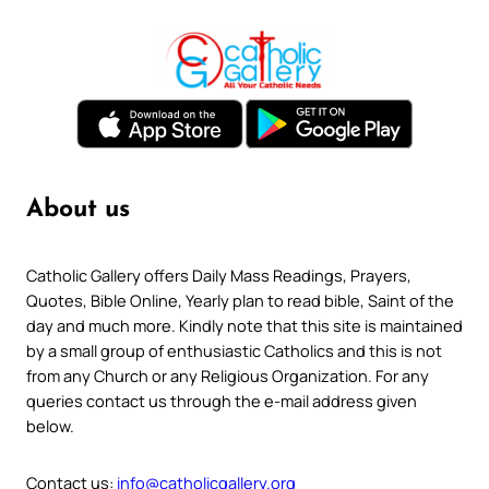
About us
Catholic Gallery offers Daily Mass Readings, Prayers,
Quotes, Bible Online, Yearly plan to read bible, Saint of the
day and much more. Kindly note that this site is maintained
by a small group of enthusiastic Catholics and this is not
from any Church or any Religious Organization. For any
queries contact us through the e-mail address given
below.
Contact us:
info@catholicgallery.org