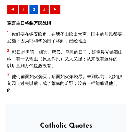
◄
1
2
3
►
豫言主日将临万民战惧
1
你们要在锡安吹角，在我圣山吹出大声。国中的居民都要
发颤；因为耶和华的日子将到，已经临近。
2
那日是黑暗、幽冥、密云、乌黑的日子，好像晨光铺满山
岭。有一队蝗虫（原文作民）又大又强；从来没有这样的，
以后直到万代也必没有。
3
他们前面如火烧灭，后面如火焰烧尽。未到以前，地如伊
甸园；过去以后，成了荒凉的旷野；没有一样能躲避他们
的。
Catholic Quotes