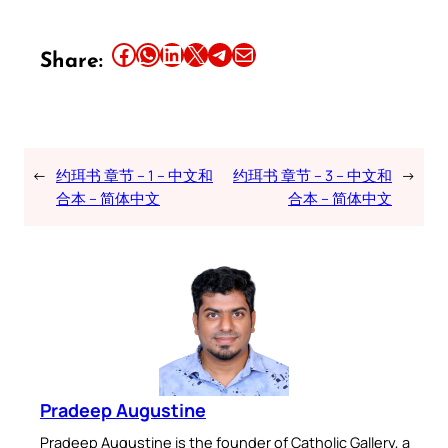
Share this article on Facebook
Share this article on WhatsApp
Share this article on LinkedIn
Share this article on X
Share this article on Telegram
Email this Article
Share:
←
约珥书 章节 – 1 – 中文和
约珥书 章节 – 3 – 中文和
→
合本 – 简体中文
合本 – 简体中文
Pradeep Augustine
Pradeep Augustine is the founder of Catholic Gallery, a