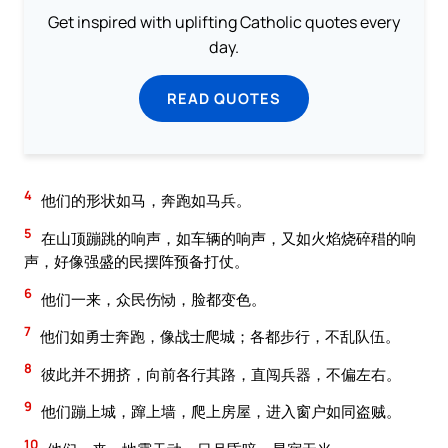
Get inspired with uplifting Catholic quotes every
day.
READ QUOTES
4
他们的形状如马，奔跑如马兵。
5
在山顶蹦跳的响声，如车辆的响声，又如火焰烧碎稓的响
声，好像强盛的民摆阵预备打仗。
6
他们一来，众民伤恸，脸都变色。
7
他们如勇士奔跑，像战士爬城；各都步行，不乱队伍。
8
彼此并不拥挤，向前各行其路，直闯兵器，不偏左右。
9
他们蹦上城，蹿上墙，爬上房屋，进入窗户如同盗贼。
10