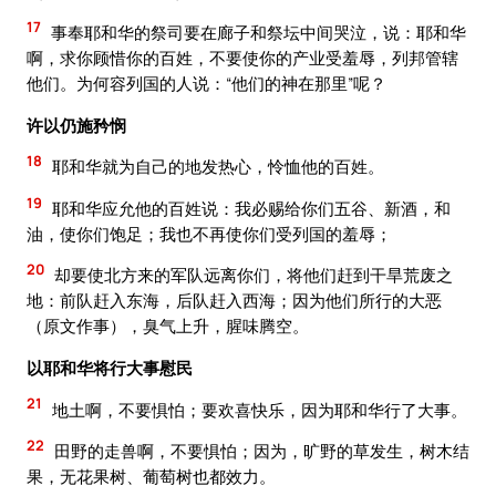
17
事奉耶和华的祭司要在廊子和祭坛中间哭泣，说：耶和华
啊，求你顾惜你的百姓，不要使你的产业受羞辱，列邦管辖
他们。为何容列国的人说：“他们的神在那里”呢？
许以仍施矜悯
18
耶和华就为自己的地发热心，怜恤他的百姓。
19
耶和华应允他的百姓说：我必赐给你们五谷、新酒，和
油，使你们饱足；我也不再使你们受列国的羞辱；
20
却要使北方来的军队远离你们，将他们赶到干旱荒废之
地：前队赶入东海，后队赶入西海；因为他们所行的大恶
（原文作事），臭气上升，腥味腾空。
以耶和华将行大事慰民
21
地土啊，不要惧怕；要欢喜快乐，因为耶和华行了大事。
22
田野的走兽啊，不要惧怕；因为，旷野的草发生，树木结
果，无花果树、葡萄树也都效力。