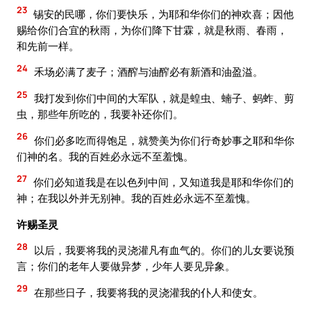
23
锡安的民哪，你们要快乐，为耶和华你们的神欢喜；因他
赐给你们合宜的秋雨，为你们降下甘霖，就是秋雨、春雨，
和先前一样。
24
禾场必满了麦子；酒醡与油醡必有新酒和油盈溢。
25
我打发到你们中间的大军队，就是蝗虫、蝻子、蚂蚱、剪
虫，那些年所吃的，我要补还你们。
26
你们必多吃而得饱足，就赞美为你们行奇妙事之耶和华你
们神的名。我的百姓必永远不至羞愧。
27
你们必知道我是在以色列中间，又知道我是耶和华你们的
神；在我以外并无别神。我的百姓必永远不至羞愧。
许赐圣灵
28
以后，我要将我的灵浇灌凡有血气的。你们的儿女要说预
言；你们的老年人要做异梦，少年人要见异象。
29
在那些日子，我要将我的灵浇灌我的仆人和使女。