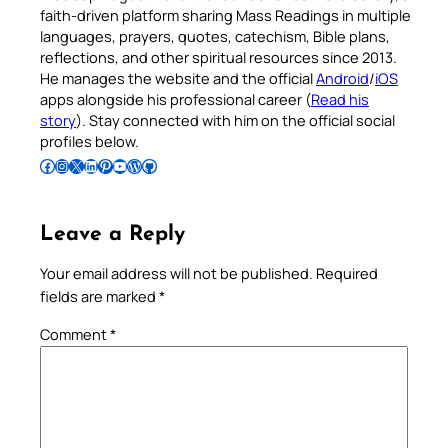
faith-driven platform sharing Mass Readings in multiple
languages, prayers, quotes, catechism, Bible plans,
reflections, and other spiritual resources since 2013.
He manages the website and the official
Android
/
iOS
apps alongside his professional career (
Read his
story
). Stay connected with him on the official social
profiles below.
Follow Pradeep on Facebook
Follow Pradeep on Instagram
Follow Pradeep on X
Follow Pradeep on LinkedIn
Follow Pradeep on Pinterest
Subscribe to Pradeep’s Youtube Channel
Follow Pradeep on WordPress
Follow Pradeep on GitHub
Leave a Reply
Your email address will not be published.
Required
fields are marked
*
Comment
*