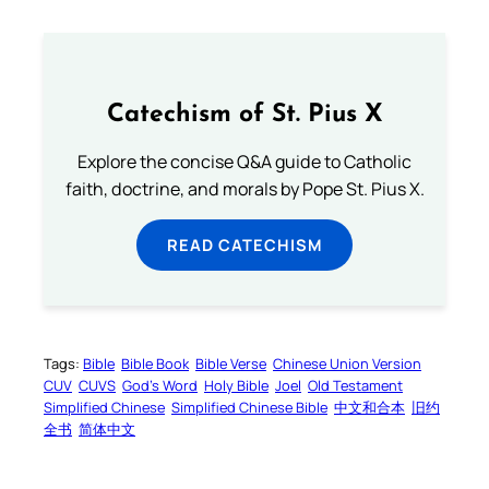
Catechism of St. Pius X
Explore the concise Q&A guide to Catholic
faith, doctrine, and morals by Pope St. Pius X.
READ CATECHISM
Tags:
Bible
Bible Book
Bible Verse
Chinese Union Version
CUV
CUVS
God’s Word
Holy Bible
Joel
Old Testament
Simplified Chinese
Simplified Chinese Bible
中文和合本
旧约
全书
简体中文