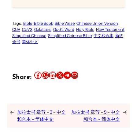
Tags:
Bible
Bible Book
Bible Verse
Chinese Union Version
CUV
CUVS
Galatians
God’s Word
Holy Bible
New Testament
Simplified Chinese
Simplified Chinese Bible
中文和合本
新约
全书
简体中文
Share this article on Facebook
Share this article on WhatsApp
Share this article on LinkedIn
Share this article on X
Share this article on Telegram
Email this Article
Share:
←
加拉太书 章节 – 3 – 中文
加拉太书 章节 – 5 – 中文
→
和合本 – 简体中文
和合本 – 简体中文