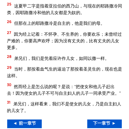
25
这夏甲二字是指着亚拉伯的西乃山，与现在的耶路撒冷同
类，因耶路撒冷和他的儿女都是为奴的。
26
但那在上的耶路撒冷是自主的，他是我们的母。
27
因为经上记着：不怀孕、不生养的，你要欢乐；未曾经过
产难的，你要高声欢呼；因为没有丈夫的，比有丈夫的儿女
更多。
28
弟兄们，我们是凭着应许作儿女，如同以撒一样。
29
当时，那按着血气生的逼迫了那按着圣灵生的，现在也是
这样。
30
然而经上是怎么说的呢？是说：“把使女和他儿子赶出
去！因为使女的儿子不可与自主妇人的儿子一同承受产业。”
31
弟兄们，这样看来，我们不是使女的儿女，乃是自主妇人
的儿女了。
◄ 前一章节
下一章节 ►