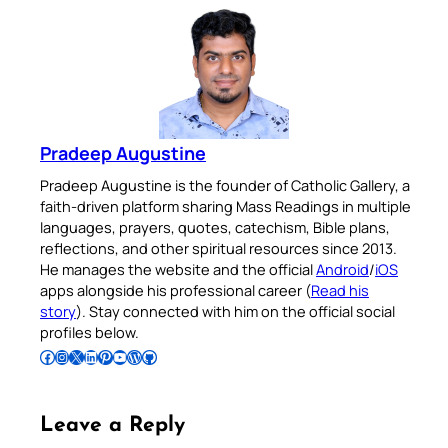
Pradeep Augustine
Pradeep Augustine is the founder of Catholic Gallery, a
faith-driven platform sharing Mass Readings in multiple
languages, prayers, quotes, catechism, Bible plans,
reflections, and other spiritual resources since 2013.
He manages the website and the official
Android
/
iOS
apps alongside his professional career (
Read his
story
). Stay connected with him on the official social
profiles below.
Follow Pradeep on Facebook
Follow Pradeep on Instagram
Follow Pradeep on X
Follow Pradeep on LinkedIn
Follow Pradeep on Pinterest
Subscribe to Pradeep’s Youtube Channel
Follow Pradeep on WordPress
Follow Pradeep on GitHub
Leave a Reply