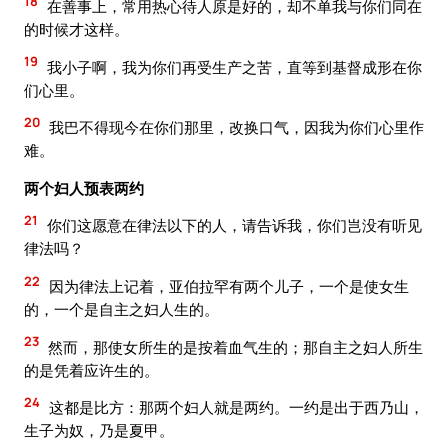
18
在善事上，常用热心待人原是好的，却不单我与你们同在
的时候才这样。
19
我小子啊，我为你们再受生产之苦，直等到基督成形在你
们心里。
20
我巴不得现今在你们那里，改换口气，因我为你们心里作
难。
两个妇人预表两约
21
你们这愿意在律法以下的人，请告诉我，你们岂没有听见
律法吗？
22
因为律法上记着，亚伯拉罕有两个儿子，一个是使女生
的，一个是自主之妇人生的。
23
然而，那使女所生的是按着血气生的；那自主之妇人所生
的是凭着应许生的。
24
这都是比方：那两个妇人就是两约。一约是出于西乃山，
生子为奴，乃是夏甲。