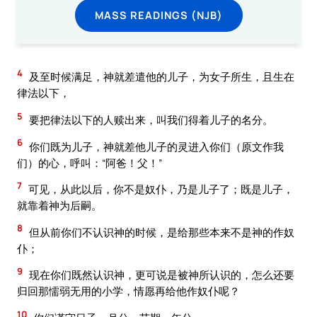
MASS READINGS (NJB)
4
及至时候满足，神就差遣他的儿子，为女子所生，且生在
律法以下，
5
要把律法以下的人赎出来，叫我们得着儿子的名分。
6
你们既为儿子，神就差他儿子的灵进入你们（原文作我
们）的心，呼叫：“阿爸！父！”
7
可见，从此以后，你不是奴仆，乃是儿子了；既是儿子，
就靠着神为后嗣。
8
但从前你们不认识神的时候，是给那些本来不是神的作奴
仆；
9
现在你们既然认识神，更可说是被神所认识的，怎么还要
归回那懦弱无用的小学，情愿再给他作奴仆呢？
10