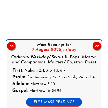
Follow us on Facebook
Follow us on Instagram
Follow us on X
Subscribe to our YouTube Channel
Follow us on WhatsApp
Mass Readings for
<<
>>
7 August 2026,
Friday
Ordinary Weekday/ Sixtus II, Pope, Martyr,
and Companions, Martyrs/ Cajetan, Priest
First:
Nahum 2: 1, 3; 3: 1-3, 6-7
Psalm:
Deuteronomy 32: 35cd-36ab, 39abcd, 41
Alleluia:
Matthew 5: 10
Gospel:
Matthew 16: 24-28
FULL MASS READINGS