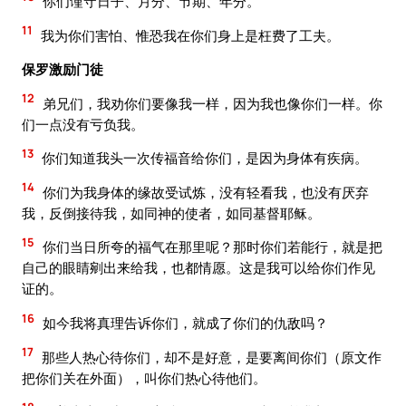
你们谨守日子、月分、节期、年分。
11
我为你们害怕、惟恐我在你们身上是枉费了工夫。
保罗激励门徒
12
弟兄们，我劝你们要像我一样，因为我也像你们一样。你
们一点没有亏负我。
13
你们知道我头一次传福音给你们，是因为身体有疾病。
14
你们为我身体的缘故受试炼，没有轻看我，也没有厌弃
我，反倒接待我，如同神的使者，如同基督耶稣。
15
你们当日所夸的福气在那里呢？那时你们若能行，就是把
自己的眼睛剜出来给我，也都情愿。这是我可以给你们作见
证的。
16
如今我将真理告诉你们，就成了你们的仇敌吗？
17
那些人热心待你们，却不是好意，是要离间你们（原文作
把你们关在外面），叫你们热心待他们。