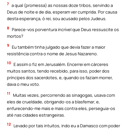
7
a qual (promessa) as nossas doze tribos, servindo a
Deus de noite e de dia, esperam ver cumprida. Por causa
desta esperança, ó rei, sou acusado pelos Judeus.
8
Parece-vos porventura incrível que Deus ressuscite os
mortos?
9
Eu também tinha julgado que devia fazer a maior
resistência contra o nome de Jesus Nazareno.
10
E assim o fiz em Jerusalém. Encerrei em cárceres
muitos santos, tendo recebido, para isso, poder dos
príncipes dos sacerdotes, e, quando os faziam morrer,
dava o meu voto.
11
Muitas vezes, percorrendo as sinagogas, usava com
eles de crueldade, obrigando-os a blasfemar; e,
enfurecendo-me mais e mais contra eles, perseguia-os
até nas cidades estrangeiras.
12
Levado por tais intuitos, indo eu a Damasco com poder