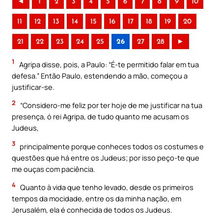
◄
1
2
3
4
5
6
7
8
9
10
11
12
13
14
15
16
17
18
19
20
21
22
23
24
25
26
27
28
►
1
Agripa disse, pois, a Paulo: “É-te permitido falar em tua
defesa.” Então Paulo, estendendo a mão, começou a
justificar-se.
2
“Considero-me feliz por ter hoje de me justificar na tua
presença, ó rei Agripa, de tudo quanto me acusam os
Judeus,
3
principalmente porque conheces todos os costumes e
questões que há entre os Judeus; por isso peço-te que
me ouças com paciência.
4
Quanto à vida que tenho levado, desde os primeiros
tempos da mocidade, entre os da minha nação, em
Jerusalém, ela é conhecida de todos os Judeus.