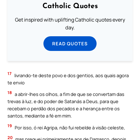
Catholic Quotes
Get inspired with uplifting Catholic quotes every
day.
READ QUOTES
17
livrando-te deste povo e dos gentios, aos quais agora
te envio
18
a abrir-lhes os olhos, a fim de que se convertam das
trevas à luz, e do poder de Satanás a Deus, para que
recebam o perdão dos pecados e a herança entre os
santos, mediante a fé em mim.
19
Por isso, ó rei Agripa, não fui rebelde à visão celeste,
20
mas preguei primeiramente aos de Damasco, depois