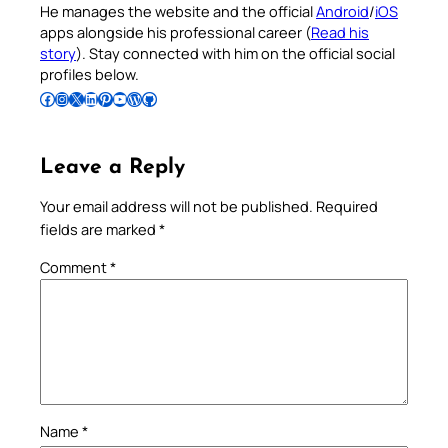
He manages the website and the official
Android
/
iOS
apps alongside his professional career (
Read his
story
). Stay connected with him on the official social
profiles below.
Follow Pradeep on Facebook
Follow Pradeep on Instagram
Follow Pradeep on X
Follow Pradeep on LinkedIn
Follow Pradeep on Pinterest
Subscribe to Pradeep’s Youtube Channel
Follow Pradeep on WordPress
Follow Pradeep on GitHub
Leave a Reply
Your email address will not be published.
Required
fields are marked
*
Comment
*
Name
*