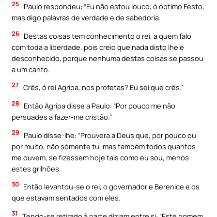
25
Paulo respondeu: “Eu não estou louco, ó óptimo Festo,
mas digo palavras de verdade e de sabedoria.
26
Destas coisas tem conhecimento o rei, a quem falo
com toda a liberdade, pois creio que nada disto lhe é
desconhecido, porque nenhuma destas coisas se passou
a um canto.
27
Crês, ó rei Agripa, nos profetas? Eu sei que crês.”
28
Então Agripa disse a Paulo: “Por pouco me não
persuades a fazer-me cristão.”
29
Paulo disse-lhe: “Prouvera a Deus que, por pouco ou
por muito, não sòmente tu, mas também todos quantos
me ouvem, se fizessem hoje tais como eu sou, menos
estes grilhões.
30
Então levantou-se o rei, o governador e Berenice e os
que estavam sentados com eles.
31
Tendo-se retirado à parte diziam entre si: “Este homem