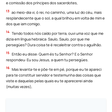
e comissão dos príncipes dos sacerdotes,
13
ao meio-dia vi, ó rei, no caminho, uma luz do céu, mais
resplandecente que o sol, a qual brilhou em volta de mim e
dos que iam comigo.
14
Tendo todos nós caído por terra, ouvi uma voz que me
dizia em língua hebraica: Saulo, Saulo, por que me
persegües? Dura coisa te é recaleitrar contra o aguilhão.
15
Então eu disse: Quem és tu Senhor? E o Senhor
respondeu: Eu sou Jesus, a quem tu persegües.
16
Mas levanta-te e põe-te em pé, porque eu te apareci
para te constituir servidor e testemunha das coisas que
viste e daquelas pelas quais eu te aparecerei ainda
(muitas vezes),