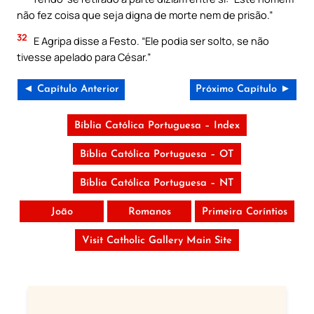
não fez coisa que seja digna de morte nem de prisão.”
32
E Agripa disse a Festo. “Ele podia ser solto, se não
tivesse apelado para César.”
◄ Capítulo Anterior
Próximo Capítulo ►
Bíblia Católica Portuguesa – Index
Bíblia Católica Portuguesa – OT
Bíblia Católica Portuguesa – NT
João
Romanos
Primeira Coríntios
Visit Catholic Gallery Main Site