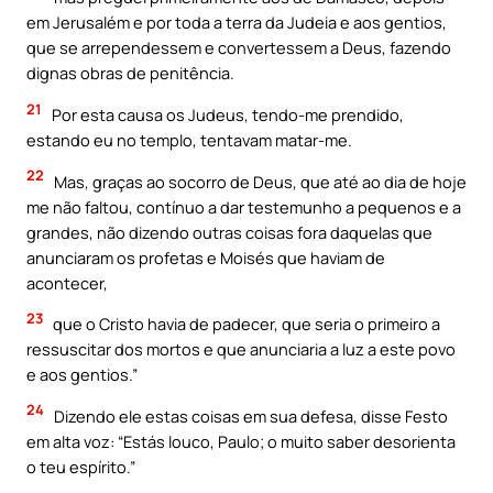
em Jerusalém e por toda a terra da Judeia e aos gentios,
que se arrependessem e convertessem a Deus, fazendo
dignas obras de penitência.
21
Por esta causa os Judeus, tendo-me prendido,
estando eu no templo, tentavam matar-me.
22
Mas, graças ao socorro de Deus, que até ao dia de hoje
me não faltou, contínuo a dar testemunho a pequenos e a
grandes, não dizendo outras coisas fora daquelas que
anunciaram os profetas e Moisés que haviam de
acontecer,
23
que o Cristo havia de padecer, que seria o primeiro a
ressuscitar dos mortos e que anunciaria a luz a este povo
e aos gentios.”
24
Dizendo ele estas coisas em sua defesa, disse Festo
em alta voz: “Estás louco, Paulo; o muito saber desorienta
o teu espírito.”