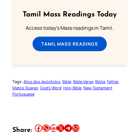
Tamil Mass Readings Today
Access today's Mass readings in Tamil.
TAMIL MASS READINGS
Tags:
Atos dos Apóstolos
Bible
Bible Verse
Biblia
Father
Matos Soares
God’s Word
Holy Bible
New Testament
Portuguese
Share this article on Facebook
Share this article on WhatsApp
Share this article on LinkedIn
Share this article on X
Share this article on Telegram
Email this Article
Share: