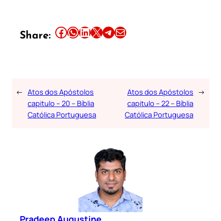
Share this article on Facebook
Share this article on WhatsApp
Share this article on LinkedIn
Share this article on X
Share this article on Telegram
Email this Article
Share:
←
Atos dos Apóstolos
Atos dos Apóstolos
→
capitulo – 20 – Bíblia
capitulo – 22 – Bíblia
Católica Portuguesa
Católica Portuguesa
Pradeep Augustine