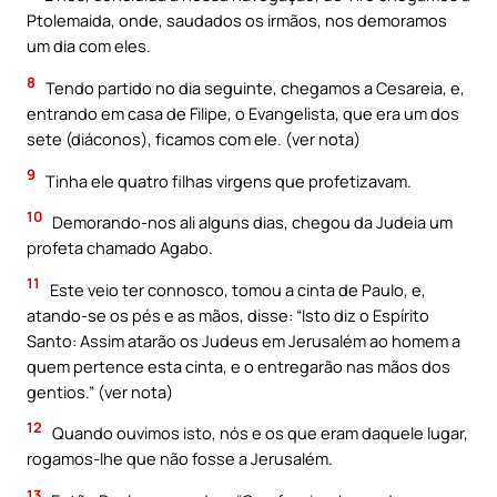
Ptolemaida, onde, saudados os irmãos, nos demoramos
um dia com eles.
8
Tendo partido no dia seguinte, chegamos a Cesareia, e,
entrando em casa de Filipe, o Evangelista, que era um dos
sete (diáconos), ficamos com ele. (ver nota)
9
Tinha ele quatro filhas virgens que profetizavam.
10
Demorando-nos ali alguns dias, chegou da Judeia um
profeta chamado Agabo.
11
Este veio ter connosco, tomou a cinta de Paulo, e,
atando-se os pés e as mãos, disse: “Isto diz o Espírito
Santo: Assim atarão os Judeus em Jerusalém ao homem a
quem pertence esta cinta, e o entregarão nas mãos dos
gentios.” (ver nota)
12
Quando ouvimos isto, nós e os que eram daquele lugar,
rogamos-lhe que não fosse a Jerusalém.
13