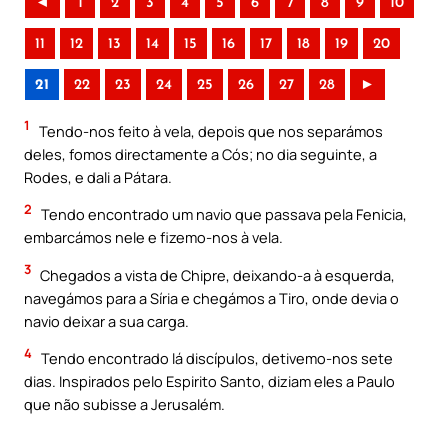
◄
1
2
3
4
5
6
7
8
9
10
11
12
13
14
15
16
17
18
19
20
21
22
23
24
25
26
27
28
►
1
Tendo-nos feito à vela, depois que nos separámos
deles, fomos directamente a Cós; no dia seguinte, a
Rodes, e dali a Pátara.
2
Tendo encontrado um navio que passava pela Fenicia,
embarcámos nele e fizemo-nos à vela.
3
Chegados a vista de Chipre, deixando-a à esquerda,
navegámos para a Síria e chegámos a Tiro, onde devia o
navio deixar a sua carga.
4
Tendo encontrado lá discípulos, detivemo-nos sete
dias. Inspirados pelo Espirito Santo, diziam eles a Paulo
que não subisse a Jerusalém.