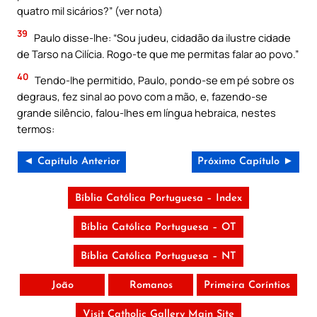
quatro mil sicários?” (ver nota)
39
Paulo disse-lhe: “Sou judeu, cidadão da ilustre cidade
de Tarso na Cilícia. Rogo-te que me permitas falar ao povo.”
40
Tendo-lhe permitido, Paulo, pondo-se em pé sobre os
degraus, fez sinal ao povo com a mão, e, fazendo-se
grande silêncio, falou-lhes em língua hebraica, nestes
termos:
◄ Capítulo Anterior
Próximo Capítulo ►
Bíblia Católica Portuguesa – Index
Bíblia Católica Portuguesa – OT
Bíblia Católica Portuguesa – NT
João
Romanos
Primeira Coríntios
Visit Catholic Gallery Main Site