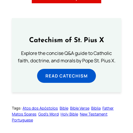
Catechism of St. Pius X
Explore the concise Q&A guide to Catholic
faith, doctrine, and morals by Pope St. Pius X.
READ CATECHISM
Tags:
Atos dos Apóstolos
Bible
Bible Verse
Biblia
Father
Matos Soares
God’s Word
Holy Bible
New Testament
Portuguese