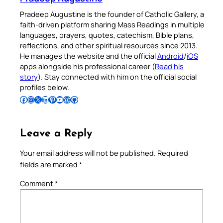
Pradeep Augustine is the founder of Catholic Gallery, a
faith-driven platform sharing Mass Readings in multiple
languages, prayers, quotes, catechism, Bible plans,
reflections, and other spiritual resources since 2013.
He manages the website and the official
Android
/
iOS
apps alongside his professional career (
Read his
story
). Stay connected with him on the official social
profiles below.
Follow Pradeep on Facebook
Follow Pradeep on Instagram
Follow Pradeep on X
Follow Pradeep on LinkedIn
Follow Pradeep on Pinterest
Subscribe to Pradeep’s Youtube Channel
Follow Pradeep on WordPress
Follow Pradeep on GitHub
Leave a Reply
Your email address will not be published.
Required
fields are marked
*
Comment
*