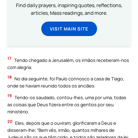
Find daily prayers, inspiring quotes, reflections,
articles, Mass readings, and more.
VISIT MAIN SITE
17
Tendo chegado a Jerusalém, os irmãos receberam-nos
com alegria.
18
No dia seguinte, foi Paulo connosco a casa de Tiago,
onde se haviam reunido todos os anciães.
19
Tendo-os saudado, contou-lhes, uma por uma, todas
as coisas que Deus fizera entre os gentios por seu
ministério.
20
Eles, depois que o ouviram, glorificaram a Deus e
disseram-lhe; “Bem vês, irmão, quantos milhares de
Judeus são os que têm crido, e todos são zeladores da lei.