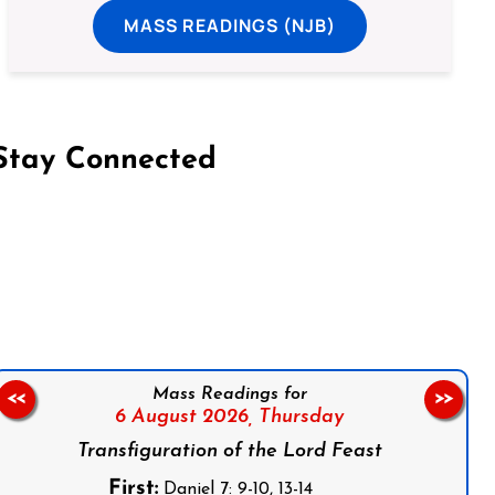
MASS READINGS (NJB)
Stay Connected
on Facebook
Follow us on Instagram
Follow us on X
Subscribe to our YouTube Channel
Follow us on WhatsApp
Mass Readings for
<<
>>
6 August 2026,
Thursday
Transfiguration of the Lord Feast
First:
Daniel 7: 9-10, 13-14