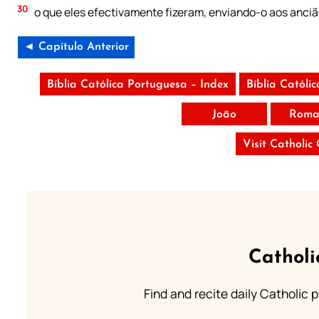
30
o que eles efectivamente fizeram, enviando-o aos anciã
◄ Capítulo Anterior
Bíblia Católica Portuguesa – Index
Bíblia Católi
João
Roma
Visit Catholic
Catholi
Find and recite daily Catholic pr