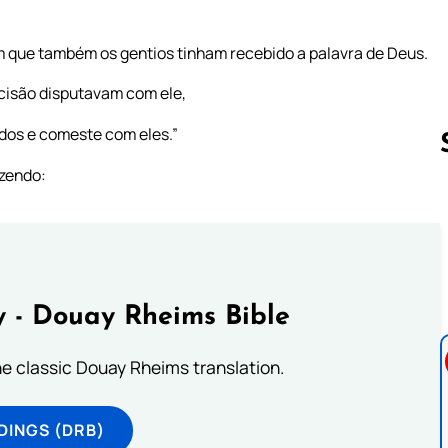
m que também os gentios tinham recebido a palavra de Deus.
cisão disputavam com ele,
dos e comeste com eles.”
izendo:
Follow us 
 - Douay Rheims Bible
he classic Douay Rheims translation.
DINGS (DRB)