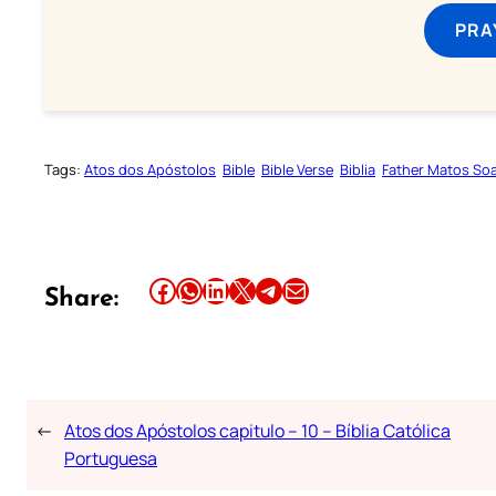
PRA
Tags:
Atos dos Apóstolos
Bible
Bible Verse
Biblia
Father Matos So
Share this article on Facebook
Share this article on WhatsApp
Share this article on LinkedIn
Share this article on X
Share this article on Telegram
Email this Article
Share:
←
Atos dos Apóstolos capitulo – 10 – Bíblia Católica
Portuguesa