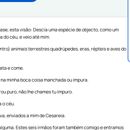
tase, esta visão: Descia uma espécie de objecto, como um
a do céu, e veio até mim.
ntro) animais terrestres quadrúpedes, eras, répteis e aves do
ata e come.
 na minha boca coisa manchada ou impura.
ou puro, não lhe chames tu impuro.
a o céu.
va, enviados a mim de Cesareia.
 alguma. Estes seis irmãos foram também comigo e entramos