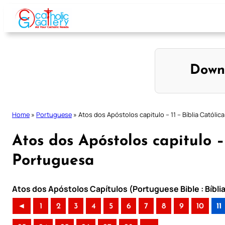
Skip
to
content
Down
Home
»
Portuguese
»
Atos dos Apóstolos capitulo – 11 – Bíblia Católi
Atos dos Apóstolos capitulo – 
Portuguesa
Atos dos Apóstolos Capítulos (Portuguese Bible : Bíbli
◄
1
2
3
4
5
6
7
8
9
10
11