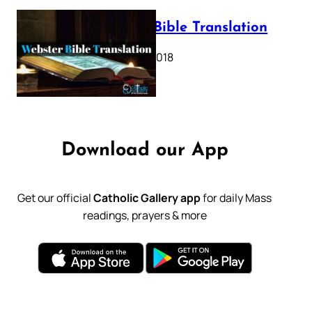
Webster Bible Translation
October 11, 2018
Download our App
Get our official
Catholic Gallery app
for daily Mass
readings, prayers & more