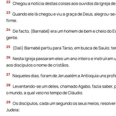
22
Chegou a notícia destas coisas aos ouvidos da Igreja de
23
Quando ele lá chegou e viu a graça de Deus, alegrou-se 
firme.
24
De facto, (Barnabé) era um homem de bem e cheio do Esp
gente.
25
(Dali) Barnabé partiu para Tarso, em busca de Saulo; te
26
Nesta Igreja passaram eles um ano inteiro e instruíram 
aos discípulos o nome de cristãos.
27
Naqueles dias, foram de Jerusalém a Antioquia uns profe
28
Levantando-se um deles, chamado Agabo, fazia saber, po
o mundo, a qual veio no tempo de Cláudio.
29
Os discípulos, cada um segundo os seus meios, resolve
Judeia;