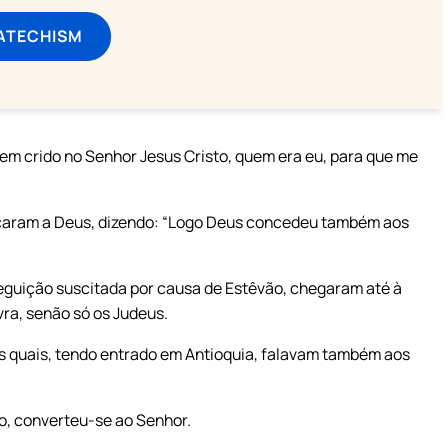
ATECHISM
rem crido no Senhor Jesus Cristo, quem era eu, para que me
ficaram a Deus, dizendo: “Logo Deus concedeu também aos
eguição suscitada por causa de Estêvão, chegaram até à
vra, senão só os Judeus.
os quais, tendo entrado em Antioquia, falavam também aos
do, converteu-se ao Senhor.