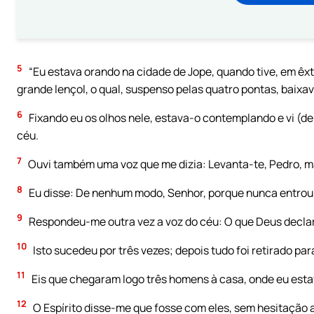
5
“Eu estava orando na cidade de Jope, quando tive, em êx
grande lençol, o qual, suspenso pelas quatro pontas, baixav
6
Fixando eu os olhos nele, estava-o contemplando e vi (de
céu.
7
Ouvi também uma voz que me dizia: Levanta-te, Pedro, m
8
Eu disse: De nenhum modo, Senhor, porque nunca entrou
9
Respondeu-me outra vez a voz do céu: O que Deus declar
10
Isto sucedeu por três vezes; depois tudo foi retirado par
11
Eis que chegaram logo três homens à casa, onde eu esta
12
O Espírito disse-me que fosse com eles, sem hesitação