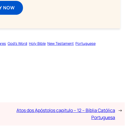
Y NOW
ares
God’s Word
Holy Bible
New Testament
Portuguese
Atos dos Apóstolos capitulo – 12 – Bíblia Católica
→
Portuguesa