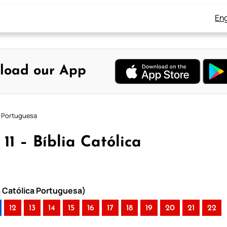
Eng
load our App
ca Portuguesa
11 – Bíblia Católica
a Católica Portuguesa)
12
13
14
15
16
17
18
19
20
21
22