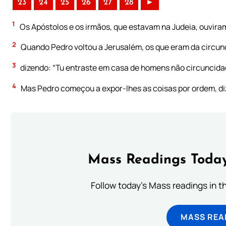
23
24
25
26
27
28
►
1
Os Apóstolos e os irmãos, que estavam na Judeia, ouvira
2
Quando Pedro voltou a Jerusalém, os que eram da circun
3
dizendo: “Tu entraste em casa de homens não circuncida
4
Mas Pedro começou a expor-lhes as coisas por ordem, d
Mass Readings Today
Follow today's Mass readings in t
MASS REA