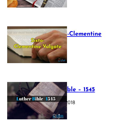
The Sixto-Clementine
Vulgate
July 12, 2025
Luther Bible – 1545
October 17, 2018