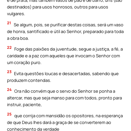
e de prata, mas também vasos de pau e de barro; uns (são
destinados) para usos honrosos, outros para usos
vulgares.
21
Se algum, pois, se purificar destas coisas, será um vaso
de honra, santificado e útil ao Senhor, preparado para toda
a obra boa.
22
Foge das paixões da juventude, segue a justiça, a fé, a
caridade e a paz com aqueles que invocam o Senhor com
um coração puro.
23
Evita questões loucas e desacertadas, sabendo que
produzem contendas.
24
Ora não convém que o servo do Senhor se ponha a
altercar, mas que seja manso para com todos, pronto para
instruir, paciente,
25
que corrija com mansidão os opositores, na esperança
de que Deus lhes dará a graça de se converterem ao
conhecimento da verdade