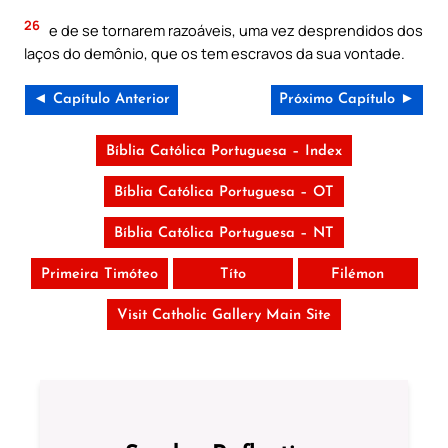
26
e de se tornarem razoáveis, uma vez desprendidos dos
laços do demônio, que os tem escravos da sua vontade.
◄ Capítulo Anterior
Próximo Capítulo ►
Bíblia Católica Portuguesa – Index
Bíblia Católica Portuguesa – OT
Bíblia Católica Portuguesa – NT
Primeira Timóteo
Títo
Filémon
Visit Catholic Gallery Main Site