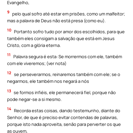
Evangelho,
9
pelo qual sofro até estar em prisões, como um malfeitor;
mas a palavra de Deus não está presa (como eu).
10
Portanto sofro tudo por amor dos escolhidos, para que
também eles consigam a salvação que está em Jesus
Cristo, com a glória eterna.
11
Palavra segura é esta: Se morrermos com ele, também
com ele viveremos; (ver nota)
12
se perseverarmos, reinaremos também com ele; se o
negarmos, ele também nos negará a nós
13
se formos infiéis, ele permanecerá fiel, porque não
pode negar-se a si mesmo.
14
Recorda estas coisas, dando testemunho, diante do
Senhor, de que é preciso evitar contendas de palavras,
porque isto nada aproveita, senão para perverter os que
as ouvem,