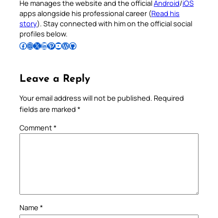
He manages the website and the official
Android
/
iOS
apps alongside his professional career (
Read his
story
). Stay connected with him on the official social
profiles below.
Follow Pradeep on Facebook
Follow Pradeep on Instagram
Follow Pradeep on X
Follow Pradeep on LinkedIn
Follow Pradeep on Pinterest
Subscribe to Pradeep’s Youtube Channel
Follow Pradeep on WordPress
Follow Pradeep on GitHub
Leave a Reply
Your email address will not be published.
Required
fields are marked
*
Comment
*
Name
*