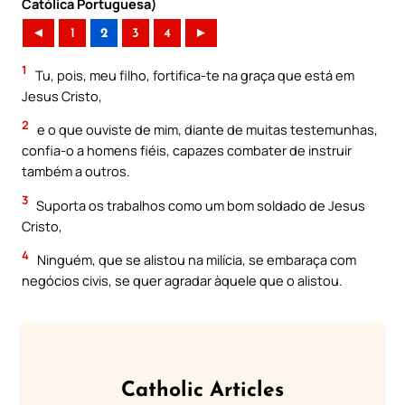
Católica Portuguesa)
◄
1
2
3
4
►
1
Tu, pois, meu filho, fortifica-te na graça que está em
Jesus Cristo,
2
e o que ouviste de mim, diante de muitas testemunhas,
confia-o a homens fiéis, capazes combater de instruir
também a outros.
3
Suporta os trabalhos como um bom soldado de Jesus
Cristo,
4
Ninguém, que se alistou na milícia, se embaraça com
negócios civis, se quer agradar àquele que o alistou.
Catholic Articles