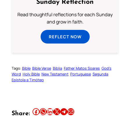
Sunday Reflection
Read thoughtful reflections for each Sunday
and grow in faith.
REFLECT NOW
Tags:
Bible
Bible Verse
Biblia
Father Matos Soares
God’s
Word
Holy Bible
New Testament
Portuguese
Segunda
Epístola a Timóteo
Share this article on Facebook
Share this article on WhatsApp
Share this article on LinkedIn
Share this article on X
Share this article on Telegram
Email this Article
Share: