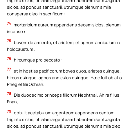
triginta siclos, phialam argenteam habentem septuaginta
siclos, ad pondus sanctuarii, utrumque plenum simila
conspersa oleo in sacrificum :
74
mortariolum aureum appendens decem siclos, plenum
incenso :
75
bovem de armento, et arietem, et agnum anniculum in
holocaustum :
76
hircumque pro peccato :
77
et in hostias pacificorum boves duos, arietes quinque,
hircos quinque, agnos anniculos quinque. Hæc fuit oblatio
Phegiel filii Ochran.
78
Die duodecimo princeps filiorum Nephthali, Ahira filius
Enan,
79
obtulit acetabulum argenteum appendens centum
triginta siclos, phialam argenteam habentem septuaginta
siclos, ad pondus sanctuarii, utrumque plenum simila oleo