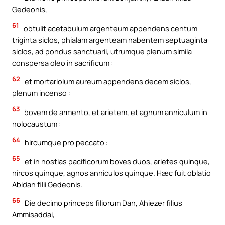
Gedeonis,
61
obtulit acetabulum argenteum appendens centum
triginta siclos, phialam argenteam habentem septuaginta
siclos, ad pondus sanctuarii, utrumque plenum simila
conspersa oleo in sacrificum :
62
et mortariolum aureum appendens decem siclos,
plenum incenso :
63
bovem de armento, et arietem, et agnum anniculum in
holocaustum :
64
hircumque pro peccato :
65
et in hostias pacificorum boves duos, arietes quinque,
hircos quinque, agnos anniculos quinque. Hæc fuit oblatio
Abidan filii Gedeonis.
66
Die decimo princeps filiorum Dan, Ahiezer filius
Ammisaddai,