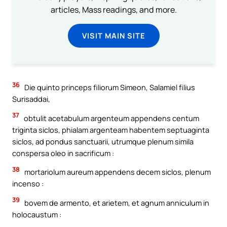
articles, Mass readings, and more.
VISIT MAIN SITE
36
Die quinto princeps filiorum Simeon, Salamiel filius
Surisaddai,
37
obtulit acetabulum argenteum appendens centum
triginta siclos, phialam argenteam habentem septuaginta
siclos, ad pondus sanctuarii, utrumque plenum simila
conspersa oleo in sacrificum :
38
mortariolum aureum appendens decem siclos, plenum
incenso :
39
bovem de armento, et arietem, et agnum anniculum in
holocaustum :