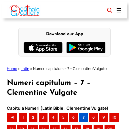
Skip
to
content
Download our App
Home
»
Latin
»
Numeri capitulum – 7 – Clementine Vulgate
Numeri capitulum – 7 –
Clementine Vulgate
Capitula Numeri (Latin Bible : Clementine Vulgate)
◄
1
2
3
4
5
6
7
8
9
10
..