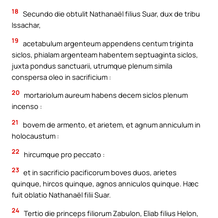
18
Secundo die obtulit Nathanaël filius Suar, dux de tribu
Issachar,
19
acetabulum argenteum appendens centum triginta
siclos, phialam argenteam habentem septuaginta siclos,
juxta pondus sanctuarii, utrumque plenum simila
conspersa oleo in sacrificium :
20
mortariolum aureum habens decem siclos plenum
incenso :
21
bovem de armento, et arietem, et agnum anniculum in
holocaustum :
22
hircumque pro peccato :
23
et in sacrificio pacificorum boves duos, arietes
quinque, hircos quinque, agnos anniculos quinque. Hæc
fuit oblatio Nathanaël filii Suar.
24
Tertio die princeps filiorum Zabulon, Eliab filius Helon,