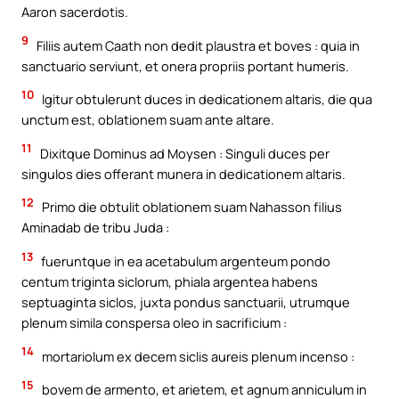
Aaron sacerdotis.
9
Filiis autem Caath non dedit plaustra et boves : quia in
sanctuario serviunt, et onera propriis portant humeris.
10
Igitur obtulerunt duces in dedicationem altaris, die qua
unctum est, oblationem suam ante altare.
11
Dixitque Dominus ad Moysen : Singuli duces per
singulos dies offerant munera in dedicationem altaris.
12
Primo die obtulit oblationem suam Nahasson filius
Aminadab de tribu Juda :
13
fueruntque in ea acetabulum argenteum pondo
centum triginta siclorum, phiala argentea habens
septuaginta siclos, juxta pondus sanctuarii, utrumque
plenum simila conspersa oleo in sacrificium :
14
mortariolum ex decem siclis aureis plenum incenso :
15
bovem de armento, et arietem, et agnum anniculum in