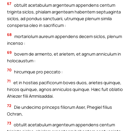
67
obtulit acetabulum argenteum appendens centum
triginta siclos, phialam argenteam habentem septuaginta
siclos, ad pondus sanctuarii, utrumque plenum simila
conspersa oleo in sacrificum :
68
mortariolum aureum appendens decem siclos, plenum
incenso :
69
bovem de armento, et arietem, et agnum anniculum in
holocaustum :
70
hircumque pro peccato :
71
et in hostias pacificorum boves duos, arietes quinque,
hircos quinque, agnos anniculos quinque. Hæc fuit oblatio
Ahiezer filii Ammisaddai.
72
Die undecimo princeps filiorum Aser, Phegiel filius
Ochran,
73
obtulit acetabulum argenteum appendens centum