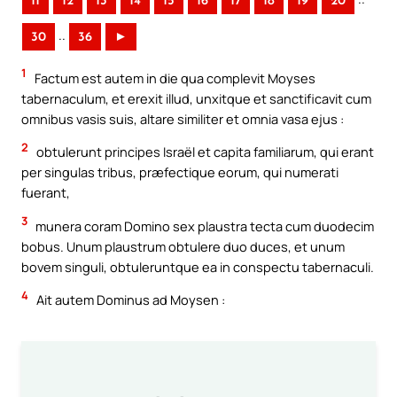
11
12
13
14
15
16
17
18
19
20
..
30
36
►
1
Factum est autem in die qua complevit Moyses
tabernaculum, et erexit illud, unxitque et sanctificavit cum
omnibus vasis suis, altare similiter et omnia vasa ejus :
2
obtulerunt principes Israël et capita familiarum, qui erant
per singulas tribus, præfectique eorum, qui numerati
fuerant,
3
munera coram Domino sex plaustra tecta cum duodecim
bobus. Unum plaustrum obtulere duo duces, et unum
bovem singuli, obtuleruntque ea in conspectu tabernaculi.
4
Ait autem Dominus ad Moysen :