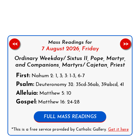
Follow us on Facebook
Follow us on Instagram
Follow us on X
Subscribe to our YouTube Channel
Follow us on WhatsApp
Mass Readings for
<<
>>
7 August 2026,
Friday
Ordinary Weekday/ Sixtus II, Pope, Martyr,
and Companions, Martyrs/ Cajetan, Priest
First:
Nahum 2: 1, 3; 3: 1-3, 6-7
Psalm:
Deuteronomy 32: 35cd-36ab, 39abcd, 41
Alleluia:
Matthew 5: 10
Gospel:
Matthew 16: 24-28
FULL MASS READINGS
*This is a free service provided by Catholic Gallery.
Get it here