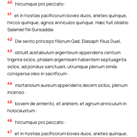
40
hircumque pro peccato :
41
et in hostias pacificorum boves duos, arietes quinque,
hircos quinque, agnos anniculos quinque. Hæc fuit oblatio
Salamiel filii Surisaddai.
42
Die sexto princeps filiorum Gad, Eliasaph filius Duel,
43
obtulit acetabulum argenteum appendens centum
triginta siclos, phialam argenteam habentem septuaginta
siclos, ad pondus sanctuarii, utrumque plenum simila
conspersa oleo in sacrificum :
44
mortariolum aureum appendens decem siclos, plenum
incenso :
45
bovem de armento, et arietem, et agnum anniculum in
holocaustum :
46
hircumque pro peccato :
47
et in hostias pacificorum boves duos, arietes quinque,