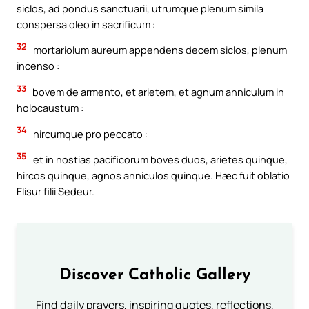
siclos, ad pondus sanctuarii, utrumque plenum simila
conspersa oleo in sacrificum :
32
mortariolum aureum appendens decem siclos, plenum
incenso :
33
bovem de armento, et arietem, et agnum anniculum in
holocaustum :
34
hircumque pro peccato :
35
et in hostias pacificorum boves duos, arietes quinque,
hircos quinque, agnos anniculos quinque. Hæc fuit oblatio
Elisur filii Sedeur.
Discover Catholic Gallery
Find daily prayers, inspiring quotes, reflections,