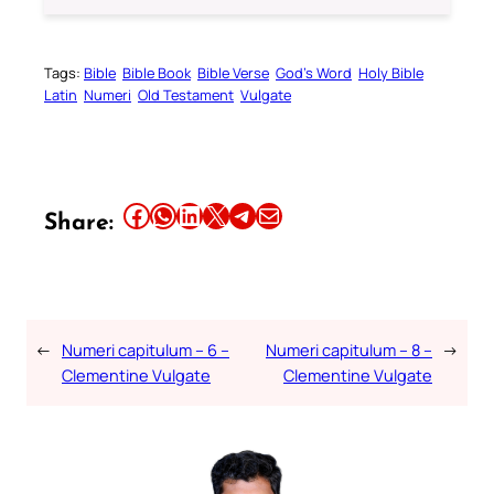
Tags:
Bible
Bible Book
Bible Verse
God’s Word
Holy Bible
Latin
Numeri
Old Testament
Vulgate
Share this article on Facebook
Share this article on WhatsApp
Share this article on LinkedIn
Share this article on X
Share this article on Telegram
Email this Article
Share:
←
Numeri capitulum – 6 –
Numeri capitulum – 8 –
→
Clementine Vulgate
Clementine Vulgate