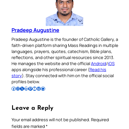
Pradeep Augustine
Pradeep Augustine is the founder of Catholic Gallery, a
faith-driven platform sharing Mass Readings in multiple
languages, prayers, quotes, catechism, Bible plans,
reflections, and other spiritual resources since 2013.
He manages the website and the official
Android
/
iOS
apps alongside his professional career (
Read his
story
). Stay connected with him on the official social
profiles below.
Follow Pradeep on Facebook
Follow Pradeep on Instagram
Follow Pradeep on X
Follow Pradeep on LinkedIn
Follow Pradeep on Pinterest
Subscribe to Pradeep’s Youtube Channel
Follow Pradeep on WordPress
Follow Pradeep on GitHub
Leave a Reply
Your email address will not be published.
Required
fields are marked
*