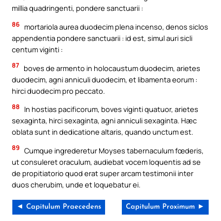
millia quadringenti, pondere sanctuarii :
86
mortariola aurea duodecim plena incenso, denos siclos
appendentia pondere sanctuarii : id est, simul auri sicli
centum viginti :
87
boves de armento in holocaustum duodecim, arietes
duodecim, agni anniculi duodecim, et libamenta eorum :
hirci duodecim pro peccato.
88
In hostias pacificorum, boves viginti quatuor, arietes
sexaginta, hirci sexaginta, agni anniculi sexaginta. Hæc
oblata sunt in dedicatione altaris, quando unctum est.
89
Cumque ingrederetur Moyses tabernaculum fœderis,
ut consuleret oraculum, audiebat vocem loquentis ad se
de propitiatorio quod erat super arcam testimonii inter
duos cherubim, unde et loquebatur ei.
◄ Capitulum Praecedens
Capitulum Proximum ►