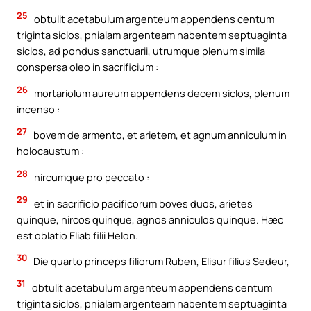
25
obtulit acetabulum argenteum appendens centum
triginta siclos, phialam argenteam habentem septuaginta
siclos, ad pondus sanctuarii, utrumque plenum simila
conspersa oleo in sacrificium :
26
mortariolum aureum appendens decem siclos, plenum
incenso :
27
bovem de armento, et arietem, et agnum anniculum in
holocaustum :
28
hircumque pro peccato :
29
et in sacrificio pacificorum boves duos, arietes
quinque, hircos quinque, agnos anniculos quinque. Hæc
est oblatio Eliab filii Helon.
30
Die quarto princeps filiorum Ruben, Elisur filius Sedeur,
31
obtulit acetabulum argenteum appendens centum
triginta siclos, phialam argenteam habentem septuaginta