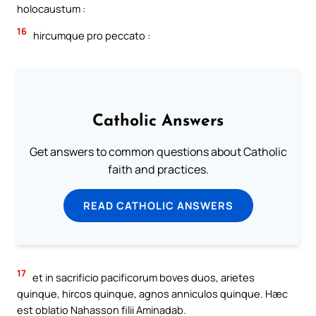
holocaustum :
16
hircumque pro peccato :
Catholic Answers
Get answers to common questions about Catholic
faith and practices.
READ CATHOLIC ANSWERS
17
et in sacrificio pacificorum boves duos, arietes
quinque, hircos quinque, agnos anniculos quinque. Hæc
est oblatio Nahasson filii Aminadab.