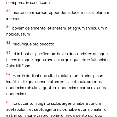
conspersa in sacrificum :
80
mortariolum aureum appendens decem siclos, plenum
incenso :
81
bovem de armento, et arietem, et agnum anniculum in
holocaustum :
82
hircumque pro peccato :
83
et in hostias pacificorum boves duos, arietes quinque,
hircos quinque, agnos anniculos quinque. Hæc fuit oblatio
Ahira filii Enan.
84
Hæc in dedicatione altaris oblata sunt a principibus
Israël, in die qua consecratum est : acetabula argentea
duodecim : phialæ argenteæ duodecim : mortariola aurea
duodecim :
85
ita ut centum triginta siclos argenti haberet unum
acetabulum, et septuaginta siclos haberet una phiala : id
est, in commune vasorum omnium ex argento sicli duo