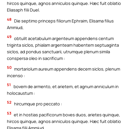
hircos quinque, agnos anniculos quinque. Hæc fuit oblatio
Eliasaph filii Duel.
48
Die septimo princeps filiorum Ephraim, Elisama filius
Ammiud,
49
obtulit acetabulum argenteum appendens centum
triginta siclos, phialam argenteam habentem septuaginta
siclos, ad pondus sanctuarii, utrumque plenum simila
conspersa oleo in sacrificum :
50
mortariolum aureum appendens decem siclos, plenum
incenso :
51
bovem de armento, et arietem, et agnum anniculum in
holocaustum :
52
hircumque pro peccato :
53
et in hostias pacificorum boves duos, arietes quinque,
hircos quinque, agnos anniculos quinque. Hæc fuit oblatio
Elisama filii Ammiud.