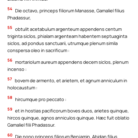
54
Die octavo, princeps filiorum Manasse, Gamaliel filius
Phadassur,
55
obtulit acetabulum argenteum appendens centum
triginta siclos, phialam argenteam habentem septuaginta
siclos, ad pondus sanctuarii, utrumque plenum simila
conspersa oleo in sacrificum :
56
mortariolum aureum appendens decem siclos, plenum
incenso :
57
bovem de armento, et arietem, et agnum anniculum in
holocaustum :
58
hircumque pro peccato :
59
et in hostias pacificorum boves duos, arietes quinque,
hircos quinque, agnos anniculos quinque. Hæc fuit oblatio
Gamaliel filii Phadassur.
60
Die nono princeps filiorum Benjamin, Abidan filius