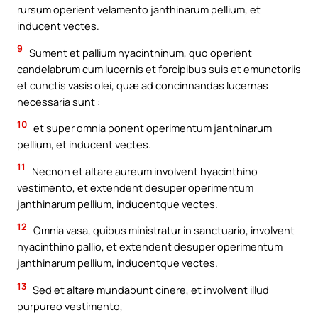
rursum operient velamento janthinarum pellium, et
inducent vectes.
9
Sument et pallium hyacinthinum, quo operient
candelabrum cum lucernis et forcipibus suis et emunctoriis
et cunctis vasis olei, quæ ad concinnandas lucernas
necessaria sunt :
10
et super omnia ponent operimentum janthinarum
pellium, et inducent vectes.
11
Necnon et altare aureum involvent hyacinthino
vestimento, et extendent desuper operimentum
janthinarum pellium, inducentque vectes.
12
Omnia vasa, quibus ministratur in sanctuario, involvent
hyacinthino pallio, et extendent desuper operimentum
janthinarum pellium, inducentque vectes.
13
Sed et altare mundabunt cinere, et involvent illud
purpureo vestimento,