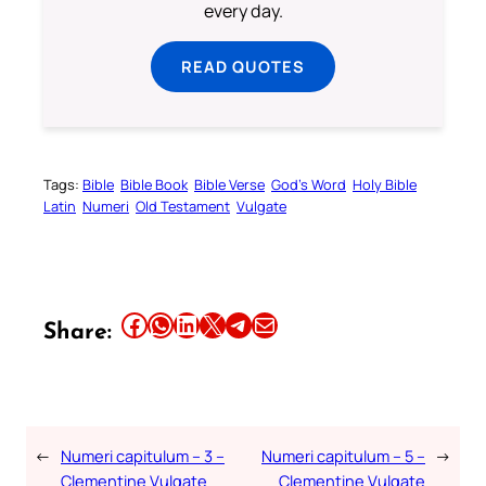
every day.
READ QUOTES
Tags:
Bible
Bible Book
Bible Verse
God’s Word
Holy Bible
Latin
Numeri
Old Testament
Vulgate
Share this article on Facebook
Share this article on WhatsApp
Share this article on LinkedIn
Share this article on X
Share this article on Telegram
Email this Article
Share:
←
Numeri capitulum – 3 –
Numeri capitulum – 5 –
→
Clementine Vulgate
Clementine Vulgate