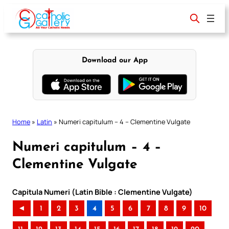
Skip
to
content
Download our App
Home
»
Latin
»
Numeri capitulum – 4 – Clementine Vulgate
Numeri capitulum – 4 –
Clementine Vulgate
Capitula Numeri (Latin Bible : Clementine Vulgate)
◄
1
2
3
4
5
6
7
8
9
10
..