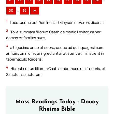
11
12
13
14
15
16
17
18
19
20
..
30
36
►
1
Locutusque est Dominus ad Moysen et Aaron, dicens :
2
Tolle summam filiorum Caath de medio Levitarum per
domos et familias suas,
3
a trigesimo anno et supra, usque ad quinquagesimum
annum, omnium qui ingrediuntur ut stent et ministrent in
tabernaculo fœderis.
4
Hic est cultus filiorum Caath : tabernaculum fœderis, et
Sanctum sanctorum
Mass Readings Today - Douay
Rheims Bible