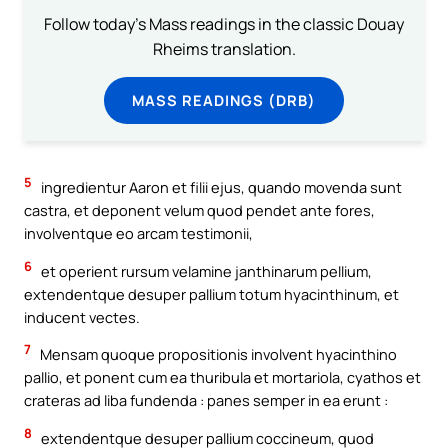
Follow today's Mass readings in the classic Douay
Rheims translation.
MASS READINGS (DRB)
5
ingredientur Aaron et filii ejus, quando movenda sunt
castra, et deponent velum quod pendet ante fores,
involventque eo arcam testimonii,
6
et operient rursum velamine janthinarum pellium,
extendentque desuper pallium totum hyacinthinum, et
inducent vectes.
7
Mensam quoque propositionis involvent hyacinthino
pallio, et ponent cum ea thuribula et mortariola, cyathos et
crateras ad liba fundenda : panes semper in ea erunt :
8
extendentque desuper pallium coccineum, quod