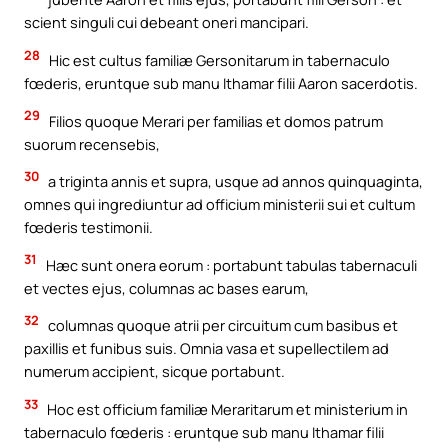
scient singuli cui debeant oneri mancipari.
28
Hic est cultus familiæ Gersonitarum in tabernaculo
fœderis, eruntque sub manu Ithamar filii Aaron sacerdotis.
29
Filios quoque Merari per familias et domos patrum
suorum recensebis,
30
a triginta annis et supra, usque ad annos quinquaginta,
omnes qui ingrediuntur ad officium ministerii sui et cultum
fœderis testimonii.
31
Hæc sunt onera eorum : portabunt tabulas tabernaculi
et vectes ejus, columnas ac bases earum,
32
columnas quoque atrii per circuitum cum basibus et
paxillis et funibus suis. Omnia vasa et supellectilem ad
numerum accipient, sicque portabunt.
33
Hoc est officium familiæ Meraritarum et ministerium in
tabernaculo fœderis : eruntque sub manu Ithamar filii