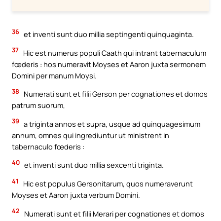
36
et inventi sunt duo millia septingenti quinquaginta.
37
Hic est numerus populi Caath qui intrant tabernaculum
fœderis : hos numeravit Moyses et Aaron juxta sermonem
Domini per manum Moysi.
38
Numerati sunt et filii Gerson per cognationes et domos
patrum suorum,
39
a triginta annos et supra, usque ad quinquagesimum
annum, omnes qui ingrediuntur ut ministrent in
tabernaculo fœderis :
40
et inventi sunt duo millia sexcenti triginta.
41
Hic est populus Gersonitarum, quos numeraverunt
Moyses et Aaron juxta verbum Domini.
42
Numerati sunt et filii Merari per cognationes et domos