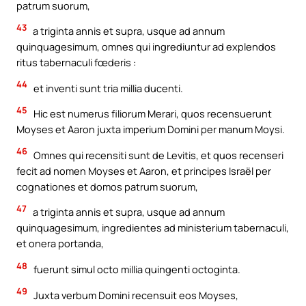
patrum suorum,
43
a triginta annis et supra, usque ad annum
quinquagesimum, omnes qui ingrediuntur ad explendos
ritus tabernaculi fœderis :
44
et inventi sunt tria millia ducenti.
45
Hic est numerus filiorum Merari, quos recensuerunt
Moyses et Aaron juxta imperium Domini per manum Moysi.
46
Omnes qui recensiti sunt de Levitis, et quos recenseri
fecit ad nomen Moyses et Aaron, et principes Israël per
cognationes et domos patrum suorum,
47
a triginta annis et supra, usque ad annum
quinquagesimum, ingredientes ad ministerium tabernaculi,
et onera portanda,
48
fuerunt simul octo millia quingenti octoginta.
49
Juxta verbum Domini recensuit eos Moyses,