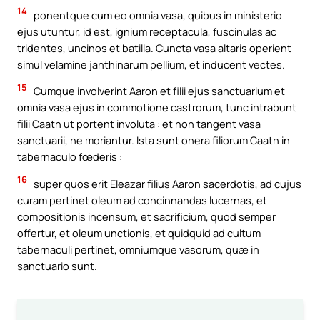
14
ponentque cum eo omnia vasa, quibus in ministerio
ejus utuntur, id est, ignium receptacula, fuscinulas ac
tridentes, uncinos et batilla. Cuncta vasa altaris operient
simul velamine janthinarum pellium, et inducent vectes.
15
Cumque involverint Aaron et filii ejus sanctuarium et
omnia vasa ejus in commotione castrorum, tunc intrabunt
filii Caath ut portent involuta : et non tangent vasa
sanctuarii, ne moriantur. Ista sunt onera filiorum Caath in
tabernaculo fœderis :
16
super quos erit Eleazar filius Aaron sacerdotis, ad cujus
curam pertinet oleum ad concinnandas lucernas, et
compositionis incensum, et sacrificium, quod semper
offertur, et oleum unctionis, et quidquid ad cultum
tabernaculi pertinet, omniumque vasorum, quæ in
sanctuario sunt.