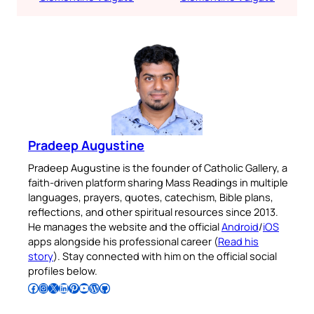
Pradeep Augustine
Pradeep Augustine is the founder of Catholic Gallery, a
faith-driven platform sharing Mass Readings in multiple
languages, prayers, quotes, catechism, Bible plans,
reflections, and other spiritual resources since 2013.
He manages the website and the official
Android
/
iOS
apps alongside his professional career (
Read his
story
). Stay connected with him on the official social
profiles below.
Follow Pradeep on Facebook
Follow Pradeep on Instagram
Follow Pradeep on X
Follow Pradeep on LinkedIn
Follow Pradeep on Pinterest
Subscribe to Pradeep’s Youtube Channel
Follow Pradeep on WordPress
Follow Pradeep on GitHub