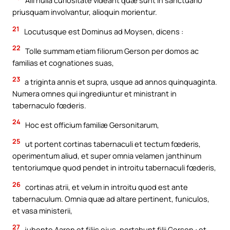
Alii nulla curiositate videant quæ sunt in sanctuario
priusquam involvantur, alioquin morientur.
21
Locutusque est Dominus ad Moysen, dicens :
22
Tolle summam etiam filiorum Gerson per domos ac
familias et cognationes suas,
23
a triginta annis et supra, usque ad annos quinquaginta.
Numera omnes qui ingrediuntur et ministrant in
tabernaculo fœderis.
24
Hoc est officium familiæ Gersonitarum,
25
ut portent cortinas tabernaculi et tectum fœderis,
operimentum aliud, et super omnia velamen janthinum
tentoriumque quod pendet in introitu tabernaculi fœderis,
26
cortinas atrii, et velum in introitu quod est ante
tabernaculum. Omnia quæ ad altare pertinent, funiculos,
et vasa ministerii,
27
jubente Aaron et filiis ejus, portabunt filii Gerson : et