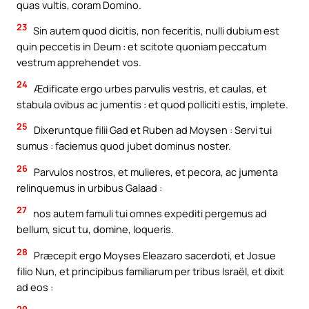
quas vultis, coram Domino.
23
Sin autem quod dicitis, non feceritis, nulli dubium est
quin peccetis in Deum : et scitote quoniam peccatum
vestrum apprehendet vos.
24
Ædificate ergo urbes parvulis vestris, et caulas, et
stabula ovibus ac jumentis : et quod polliciti estis, implete.
25
Dixeruntque filii Gad et Ruben ad Moysen : Servi tui
sumus : faciemus quod jubet dominus noster.
26
Parvulos nostros, et mulieres, et pecora, ac jumenta
relinquemus in urbibus Galaad :
27
nos autem famuli tui omnes expediti pergemus ad
bellum, sicut tu, domine, loqueris.
28
Præcepit ergo Moyses Eleazaro sacerdoti, et Josue
filio Nun, et principibus familiarum per tribus Israël, et dixit
ad eos :