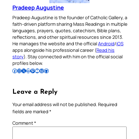
Pradeep Augustine
Pradeep Augustine is the founder of Catholic Gallery, a
faith-driven platform sharing Mass Readings in multiple
languages, prayers, quotes, catechism, Bible plans,
reflections, and other spiritual resources since 2013.
He manages the website and the official
Android
/
iOS
apps alongside his professional career (
Read his
story
). Stay connected with him on the official social
profiles below.
Follow Pradeep on Facebook
Follow Pradeep on Instagram
Follow Pradeep on X
Follow Pradeep on LinkedIn
Follow Pradeep on Pinterest
Subscribe to Pradeep’s Youtube Channel
Follow Pradeep on WordPress
Follow Pradeep on GitHub
Leave a Reply
Your email address will not be published.
Required
fields are marked
*
Comment
*