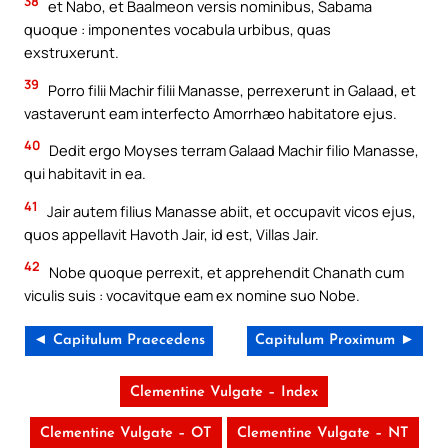
38
et Nabo, et Baalmeon versis nominibus, Sabama
quoque : imponentes vocabula urbibus, quas
exstruxerunt.
39
Porro filii Machir filii Manasse, perrexerunt in Galaad, et
vastaverunt eam interfecto Amorrhæo habitatore ejus.
40
Dedit ergo Moyses terram Galaad Machir filio Manasse,
qui habitavit in ea.
41
Jair autem filius Manasse abiit, et occupavit vicos ejus,
quos appellavit Havoth Jair, id est, Villas Jair.
42
Nobe quoque perrexit, et apprehendit Chanath cum
viculis suis : vocavitque eam ex nomine suo Nobe.
◄ Capitulum Praecedens
Capitulum Proximum ►
Clementine Vulgate – Index
Clementine Vulgate – OT
Clementine Vulgate – NT