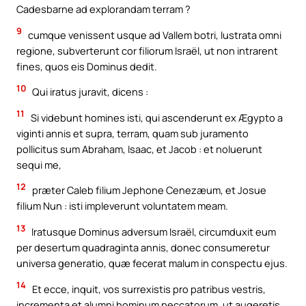
Cadesbarne ad explorandam terram ?
9
cumque venissent usque ad Vallem botri, lustrata omni
regione, subverterunt cor filiorum Israël, ut non intrarent
fines, quos eis Dominus dedit.
10
Qui iratus juravit, dicens :
11
Si videbunt homines isti, qui ascenderunt ex Ægypto a
viginti annis et supra, terram, quam sub juramento
pollicitus sum Abraham, Isaac, et Jacob : et noluerunt
sequi me,
12
præter Caleb filium Jephone Cenezæum, et Josue
filium Nun : isti impleverunt voluntatem meam.
13
Iratusque Dominus adversum Israël, circumduxit eum
per desertum quadraginta annis, donec consumeretur
universa generatio, quæ fecerat malum in conspectu ejus.
14
Et ecce, inquit, vos surrexistis pro patribus vestris,
incrementa et alumni hominum peccatorum, ut augeretis