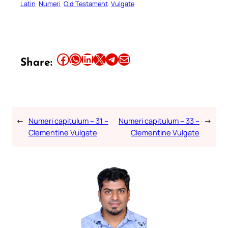
Latin
Numeri
Old Testament
Vulgate
Share this article on Facebook
Share this article on WhatsApp
Share this article on LinkedIn
Share this article on X
Share this article on Telegram
Email this Article
Share:
←
Numeri capitulum – 31 –
Numeri capitulum – 33 –
→
Clementine Vulgate
Clementine Vulgate