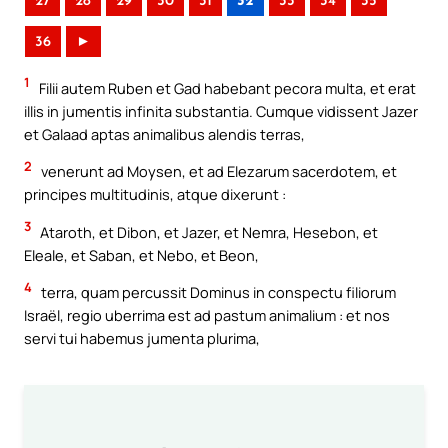
27
28
29
30
31
32
33
34
35
36
►
1
Filii autem Ruben et Gad habebant pecora multa, et erat
illis in jumentis infinita substantia. Cumque vidissent Jazer
et Galaad aptas animalibus alendis terras,
2
venerunt ad Moysen, et ad Elezarum sacerdotem, et
principes multitudinis, atque dixerunt :
3
Ataroth, et Dibon, et Jazer, et Nemra, Hesebon, et
Eleale, et Saban, et Nebo, et Beon,
4
terra, quam percussit Dominus in conspectu filiorum
Israël, regio uberrima est ad pastum animalium : et nos
servi tui habemus jumenta plurima,