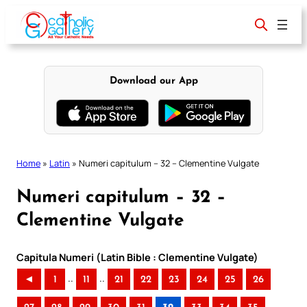
Skip
to
content
Download our App
Home
»
Latin
»
Numeri capitulum – 32 – Clementine Vulgate
Numeri capitulum – 32 –
Clementine Vulgate
Capitula Numeri (Latin Bible : Clementine Vulgate)
..
..
◄
1
11
21
22
23
24
25
26