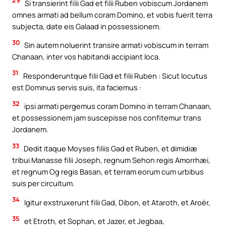
29
Si transierint filii Gad et filii Ruben vobiscum Jordanem
omnes armati ad bellum coram Domino, et vobis fuerit terra
subjecta, date eis Galaad in possessionem.
30
Sin autem noluerint transire armati vobiscum in terram
Chanaan, inter vos habitandi accipiant loca.
31
Responderuntque filii Gad et filii Ruben : Sicut locutus
est Dominus servis suis, ita faciemus :
32
ipsi armati pergemus coram Domino in terram Chanaan,
et possessionem jam suscepisse nos confitemur trans
Jordanem.
33
Dedit itaque Moyses filiis Gad et Ruben, et dimidiæ
tribui Manasse filii Joseph, regnum Sehon regis Amorrhæi,
et regnum Og regis Basan, et terram eorum cum urbibus
suis per circuitum.
34
Igitur exstruxerunt filii Gad, Dibon, et Ataroth, et Aroër,
35
et Etroth, et Sophan, et Jazer, et Jegbaa,