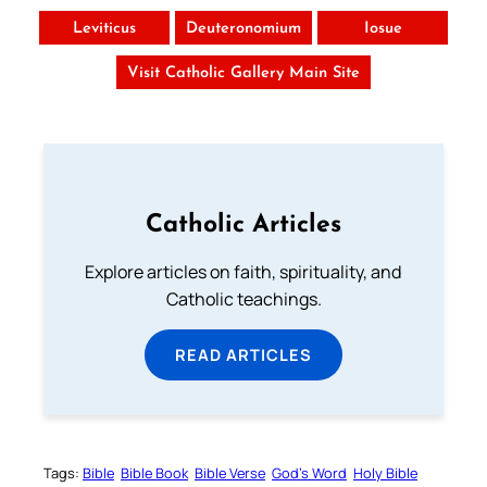
Leviticus
Deuteronomium
Iosue
Visit Catholic Gallery Main Site
Catholic Articles
Explore articles on faith, spirituality, and
Catholic teachings.
READ ARTICLES
Tags:
Bible
Bible Book
Bible Verse
God’s Word
Holy Bible