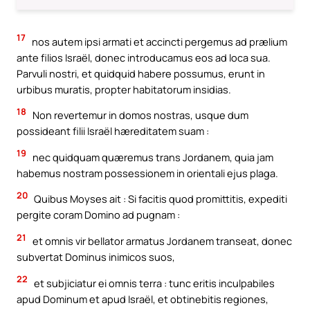
17
nos autem ipsi armati et accincti pergemus ad prælium
ante filios Israël, donec introducamus eos ad loca sua.
Parvuli nostri, et quidquid habere possumus, erunt in
urbibus muratis, propter habitatorum insidias.
18
Non revertemur in domos nostras, usque dum
possideant filii Israël hæreditatem suam :
19
nec quidquam quæremus trans Jordanem, quia jam
habemus nostram possessionem in orientali ejus plaga.
20
Quibus Moyses ait : Si facitis quod promittitis, expediti
pergite coram Domino ad pugnam :
21
et omnis vir bellator armatus Jordanem transeat, donec
subvertat Dominus inimicos suos,
22
et subjiciatur ei omnis terra : tunc eritis inculpabiles
apud Dominum et apud Israël, et obtinebitis regiones,