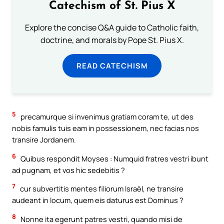
Catechism of St. Pius X
Explore the concise Q&A guide to Catholic faith,
doctrine, and morals by Pope St. Pius X.
READ CATECHISM
5
precamurque si invenimus gratiam coram te, ut des
nobis famulis tuis eam in possessionem, nec facias nos
transire Jordanem.
6
Quibus respondit Moyses : Numquid fratres vestri ibunt
ad pugnam, et vos hic sedebitis ?
7
cur subvertitis mentes filiorum Israël, ne transire
audeant in locum, quem eis daturus est Dominus ?
8
Nonne ita egerunt patres vestri, quando misi de