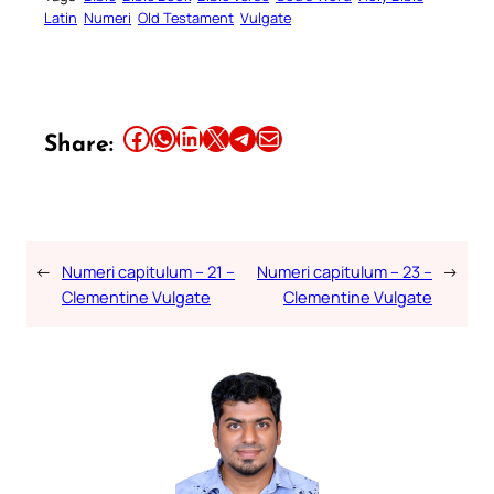
Latin
Numeri
Old Testament
Vulgate
Share this article on Facebook
Share this article on WhatsApp
Share this article on LinkedIn
Share this article on X
Share this article on Telegram
Email this Article
Share:
←
Numeri capitulum – 21 –
Numeri capitulum – 23 –
→
Clementine Vulgate
Clementine Vulgate