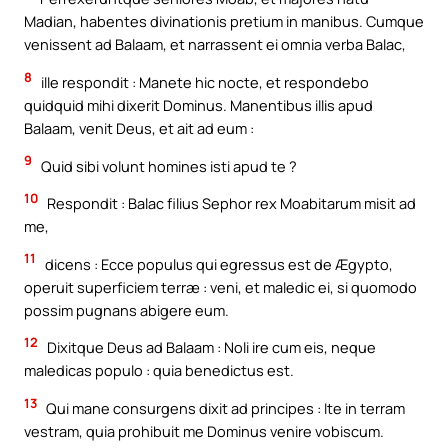
Madian, habentes divinationis pretium in manibus. Cumque
venissent ad Balaam, et narrassent ei omnia verba Balac,
8
ille respondit : Manete hic nocte, et respondebo
quidquid mihi dixerit Dominus. Manentibus illis apud
Balaam, venit Deus, et ait ad eum :
9
Quid sibi volunt homines isti apud te ?
10
Respondit : Balac filius Sephor rex Moabitarum misit ad
me,
11
dicens : Ecce populus qui egressus est de Ægypto,
operuit superficiem terræ : veni, et maledic ei, si quomodo
possim pugnans abigere eum.
12
Dixitque Deus ad Balaam : Noli ire cum eis, neque
maledicas populo : quia benedictus est.
13
Qui mane consurgens dixit ad principes : Ite in terram
vestram, quia prohibuit me Dominus venire vobiscum.