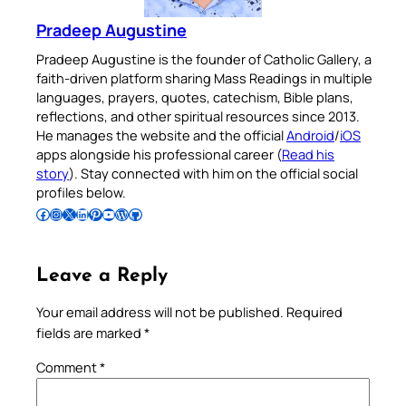
Pradeep Augustine
Pradeep Augustine is the founder of Catholic Gallery, a
faith-driven platform sharing Mass Readings in multiple
languages, prayers, quotes, catechism, Bible plans,
reflections, and other spiritual resources since 2013.
He manages the website and the official
Android
/
iOS
apps alongside his professional career (
Read his
story
). Stay connected with him on the official social
profiles below.
Follow Pradeep on Facebook
Follow Pradeep on Instagram
Follow Pradeep on X
Follow Pradeep on LinkedIn
Follow Pradeep on Pinterest
Subscribe to Pradeep’s Youtube Channel
Follow Pradeep on WordPress
Follow Pradeep on GitHub
Leave a Reply
Your email address will not be published.
Required
fields are marked
*
Comment
*