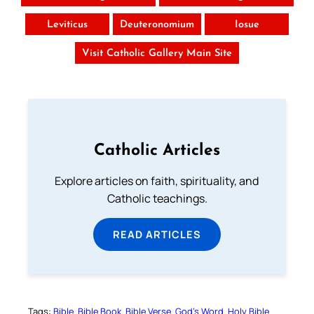
Leviticus
Deuteronomium
Iosue
Visit Catholic Gallery Main Site
Catholic Articles
Explore articles on faith, spirituality, and
Catholic teachings.
READ ARTICLES
Tags:
Bible
Bible Book
Bible Verse
God’s Word
Holy Bible