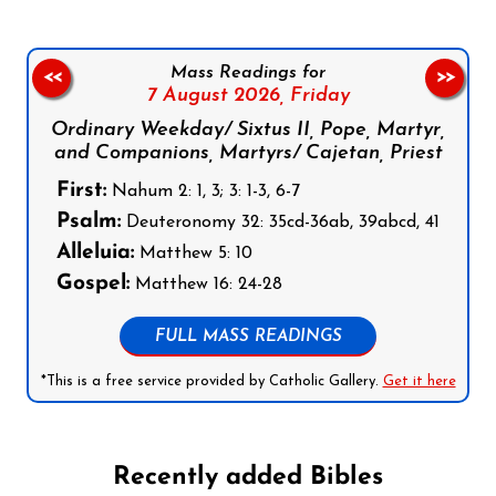
Mass Readings for
<<
>>
7 August 2026,
Friday
Ordinary Weekday/ Sixtus II, Pope, Martyr,
and Companions, Martyrs/ Cajetan, Priest
First:
Nahum 2: 1, 3; 3: 1-3, 6-7
Psalm:
Deuteronomy 32: 35cd-36ab, 39abcd, 41
Alleluia:
Matthew 5: 10
Gospel:
Matthew 16: 24-28
FULL MASS READINGS
*This is a free service provided by Catholic Gallery.
Get it here
Recently added Bibles