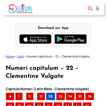
Skip
to
content
Download our App
Home
»
Latin
»
Numeri capitulum – 22 – Clementine Vulgate
Numeri capitulum – 22 –
Clementine Vulgate
Capitula Numeri (Latin Bible : Clementine Vulgate)
..
..
◄
1
11
21
22
23
24
25
26