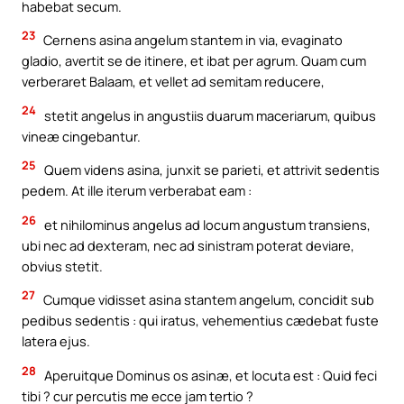
habebat secum.
23
Cernens asina angelum stantem in via, evaginato
gladio, avertit se de itinere, et ibat per agrum. Quam cum
verberaret Balaam, et vellet ad semitam reducere,
24
stetit angelus in angustiis duarum maceriarum, quibus
vineæ cingebantur.
25
Quem videns asina, junxit se parieti, et attrivit sedentis
pedem. At ille iterum verberabat eam :
26
et nihilominus angelus ad locum angustum transiens,
ubi nec ad dexteram, nec ad sinistram poterat deviare,
obvius stetit.
27
Cumque vidisset asina stantem angelum, concidit sub
pedibus sedentis : qui iratus, vehementius cædebat fuste
latera ejus.
28
Aperuitque Dominus os asinæ, et locuta est : Quid feci
tibi ? cur percutis me ecce jam tertio ?