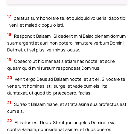
17
paratus sum honorare te, et quidquid volueris, dabo tibi
: veni, et maledic populo isti.
18
Respondit Balaam : Si dederit mihi Balac plenam domum
suam argenti et auri, non potero immutare verbum Domini
Dei mei, ut vel plus, vel minus loquar.
19
Obsecro ut hic maneatis etiam hac nocte, et scire
queam quid mihi rursum respondeat Dominus.
20
Venit ergo Deus ad Balaam nocte, et ait ei : Si vocare te
venerunt homines isti, surge, et vade cum eis : ita
dumtaxat, ut quod tibi præcepero, facias.
21
Surrexit Balaam mane, et strata asina sua profectus est
cum eis.
22
Et iratus est Deus. Stetitque angelus Domini in via
contra Balaam, qui insidebat asinæ, et duos pueros