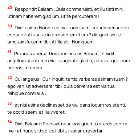
29
Respondit Balaam : Quia commeruisti, et illusisti mihi :
utinam haberem gladium, ut te percuterem !
30
Dixit asina : Nonne animal tuum sum, cui semper sedere
consuevisti usque in præsentem diem ? dic quid simile
umquam fecerim tibi. At ille ait : Numquam.
31
Protinus aperuit Dominus oculos Balaam, et vidit
angelum stantem in via, evaginato gladio, adoravitque eum
pronus in terram.
32
Cui angelus : Cur, inquit, tertio verberas asinam tuam ?
ego veni ut adversarer tibi, quia perversa est via tua,
mihique contraria :
33
et nisi asina declinasset de via, dans locum resistenti,
te occidissem, et illa viveret.
34
Dixit Balaam : Peccavi, nesciens quod tu stares contra
me : et nunc si displicet tibi ut vadam, revertar.