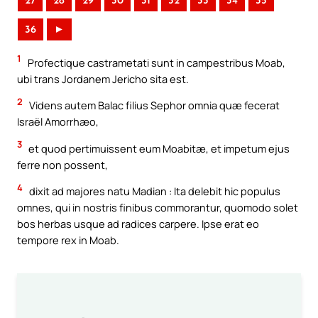
27
28
29
30
31
32
33
34
35
36
►
1
Profectique castrametati sunt in campestribus Moab,
ubi trans Jordanem Jericho sita est.
2
Videns autem Balac filius Sephor omnia quæ fecerat
Israël Amorrhæo,
3
et quod pertimuissent eum Moabitæ, et impetum ejus
ferre non possent,
4
dixit ad majores natu Madian : Ita delebit hic populus
omnes, qui in nostris finibus commorantur, quomodo solet
bos herbas usque ad radices carpere. Ipse erat eo
tempore rex in Moab.