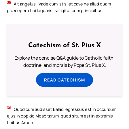
35
Ait angelus : Vade cum istis, et cave ne aliud quam
præcepero tibi loquaris. Ivit igitur cum principibus.
Catechism of St. Pius X
Explore the concise Q&A guide to Catholic faith,
doctrine, and morals by Pope St. Pius X.
READ CATECHISM
36
Quod cum audisset Balac, egressus est in occursum
ejus in oppido Moabitarum, quod situm est in extremis
finibus Arnon.