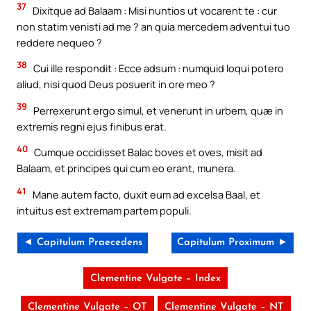
37
Dixitque ad Balaam : Misi nuntios ut vocarent te : cur
non statim venisti ad me ? an quia mercedem adventui tuo
reddere nequeo ?
38
Cui ille respondit : Ecce adsum : numquid loqui potero
aliud, nisi quod Deus posuerit in ore meo ?
39
Perrexerunt ergo simul, et venerunt in urbem, quæ in
extremis regni ejus finibus erat.
40
Cumque occidisset Balac boves et oves, misit ad
Balaam, et principes qui cum eo erant, munera.
41
Mane autem facto, duxit eum ad excelsa Baal, et
intuitus est extremam partem populi.
◄ Capitulum Praecedens
Capitulum Proximum ►
Clementine Vulgate – Index
Clementine Vulgate – OT
Clementine Vulgate – NT