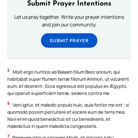
Submit Prayer Intentions
Let us pray together. Write your prayer intentions
and join our community.
SUBMIT PRAYER
5
Misit ergo nuntios ad Balaam filium Beor ariolum, qui
habitabat super flumen terræ filiorum Ammon, ut vocarent
eum, et dicerent : Ecce egressus est populus ex Ægypto,
qui operuit superficiem terræ, sedens contra me.
6
Veni igitur, et maledic populo huic, quia fortior me est : si
quomodo possim percutere et ejicere eum de terra mea.
Novi enim quod benedictus sit cui benedixeris, et
maledictus in quem maledicta congesseris.
7
Perrexeruntque seniores Moab, et majores natu